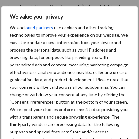
drogestofgehalte van 45 à 50 procent. “Dat komt dicht in de
buurt van het streefcijfer van 50 procent. Gezien de nattigheid is
We value your privacy
dat geen slecht resultaat.”
We and
our 4 partners
use cookies and other tracking
technologies to improve your experience on our website. We
Variatie in bemesting bij Kuil van de
may store and/or access information from your device and
Toekomst
process the personal data, such as your IP address and
browsing data, for purposes like providing you with
personalized ads and content, measuring marketing campaign
Bij de derde snede bemestte hij met 25 m3 drijfmest en 100 kg
effectiveness, analyzing audience insights, collecting precise
KAS. Voor de vierde snede gebruikte Corné naast 20
geolocation data, and product development. Please note that
m3 drijfmest in plaats van kunstmest ook 15
your consent will be valid across all our subdomains. You can
m3 mineralenconcentraat uit een mestverwerker. “Dit heb ik voor
change or withdraw your consent at any time by clicking the
het eerst gebruikt en dat is goed bevallen. Dankzij de kali in deze
“Consent Preferences” button at the bottom of your screen.
mest houd je diep in de zomer ook voldoende groei in het gewas.”
We respect your choices and are committed to providing you
with a transparent and secure browsing experience. The
De kracht van het concept Kuil van de Toekomst is de planmatige
third-party vendors are processing data for the following
aanpak en het aanhouden van een strak maairegime, blijkt uit de
purposes and special features: Store and/or access
ervaringen van Corné. “Je moet het weer wel meehebben, maar