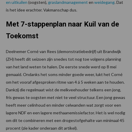
en uitkuilen
(oogsten),
graslandmanagement
en
weidegang
. Dat
is het idee erachter. Vakmanschap dus.
Met 7-stappenplan naar Kuil van de
Toekomst
Deelnemer Corné van Rees (demonstratiebedrijf) uit Brandwijk
(ZH) heeft dit seizoen zijn snedes tot nog toe volgens planning
van het land weten te halen. De eerste snede werd op 8 mei
gemaaid. Ondanks het soms minder goede weer, lukt het Corné
om het vooraf afgesproken ritme van 4 á 5 weken aan te houden.
Dankzij die regelmaat wist de melkveehouder telkens een jong,
fris gewas te oogsten met niet te veel structuur. Een jong gewas
heeft meer celinhoud en minder celwanden wat zorgt voor een
lagere NDF en een lagere methaanemissiefactor. Het is wel nodig
om dit te combineren met een drogestofgehalte van minimaal 45
procent (zie kader onderaan dit artikel).