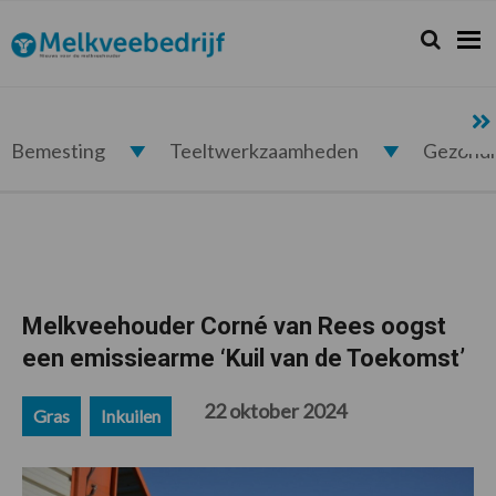
Spring
Door
Spring
Spring
naar
naar
naar
naar
Zoeken...
Zoek
Melkveebedrijf.nl
de
de
de
de
hoofdnavigatie
hoofd
eerste
voettekst
inhoud
sidebar
Bemesting
Teeltwerkzaamheden
Gezond
Melkveehouder Corné van Rees oogst
een emissiearme ‘Kuil van de Toekomst’
22 oktober 2024
Gras
Inkuilen