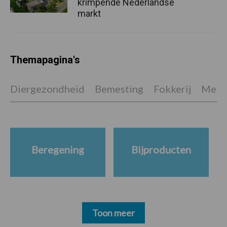
krimpende Nederlandse
markt
Themapagina's
Diergezondheid
Bemesting
Fokkerij
Melkv
Beregening
Bijproducten
Toon meer