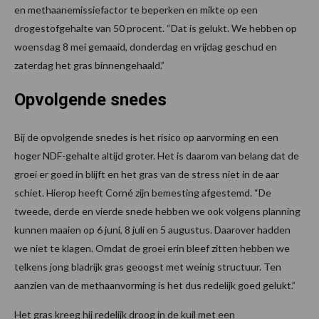
en methaanemissiefactor te beperken en mikte op een
drogestofgehalte van 50 procent. “Dat is gelukt. We hebben op
woensdag 8 mei gemaaid, donderdag en vrijdag geschud en
zaterdag het gras binnengehaald.”
Opvolgende snedes
Bij de opvolgende snedes is het risico op aarvorming en een
hoger NDF-gehalte altijd groter. Het is daarom van belang dat de
groei er goed in blijft en het gras van de stress niet in de aar
schiet. Hierop heeft Corné zijn bemesting afgestemd. “De
tweede, derde en vierde snede hebben we ook volgens planning
kunnen maaien op 6 juni, 8 juli en 5 augustus. Daarover hadden
we niet te klagen. Omdat de groei erin bleef zitten hebben we
telkens jong bladrijk gras geoogst met weinig structuur. Ten
aanzien van de methaanvorming is het dus redelijk goed gelukt.”
Het gras kreeg hij redelijk droog in de kuil met een