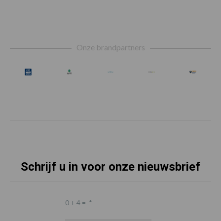
Footer
Onze brandpartners
Schrijf u in voor onze nieuwsbrief
0 + 4 =
*