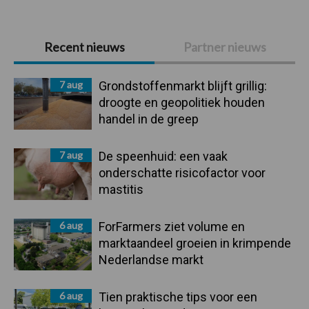
Primaire
Recent nieuws
Partner nieuws
Sidebar
7 aug
Grondstoffenmarkt blijft grillig:
droogte en geopolitiek houden
handel in de greep
7 aug
De speenhuid: een vaak
onderschatte risicofactor voor
mastitis
6 aug
ForFarmers ziet volume en
marktaandeel groeien in krimpende
Nederlandse markt
6 aug
Tien praktische tips voor een