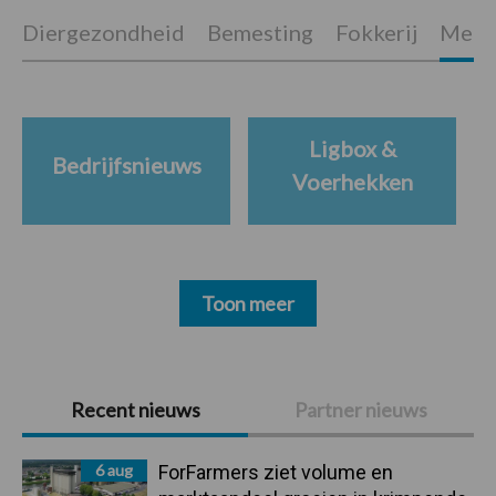
Diergezondheid
Bemesting
Fokkerij
Melkv
Ligbox &
Bedrijfsnieuws
Voerhekken
Toon meer
Primaire
Recent nieuws
Partner nieuws
Sidebar
6 aug
ForFarmers ziet volume en