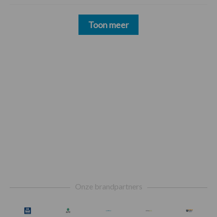
Toon meer
Footer
Onze brandpartners