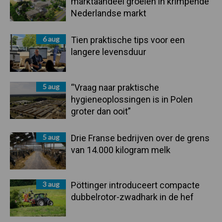
marktaandeel groeien in krimpende
Nederlandse markt
6 aug
Tien praktische tips voor een
langere levensduur
5 aug
“Vraag naar praktische
hygieneoplossingen is in Polen
groter dan ooit”
5 aug
Drie Franse bedrijven over de grens
van 14.000 kilogram melk
3 aug
Pöttinger introduceert compacte
dubbelrotor-zwadhark in de hef