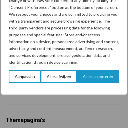
ForFarmers ziet volume en
change or withdraw your consent at any time by clicking the
marktaandeel groeien in
“Consent Preferences” button at the bottom of your screen.
krimpende Nederlandse
We respect your choices and are committed to providing you
markt
with a transparent and secure browsing experience. The
third-party vendors are processing data for the following
purposes and special features: Store and/or access
Tien praktische tips voor
information on a device, personalized advertising and content,
een langere levensduur
advertising and content measurement, audience research,
and services development, precise geolocation data, and
identification through device scanning.
“Vraag naar praktische
Aanpassen
Alles afwijzen
Alles accepteren
hygieneoplossingen is in
Polen groter dan ooit”
Themapagina's