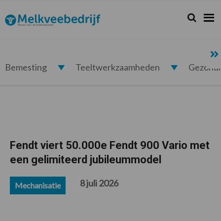
Spring
Door
Spring
Spring
naar
naar
naar
naar
Zoeken...
Zoek
Melkveebedrijf.nl
de
de
de
de
hoofdnavigatie
hoofd
eerste
voettekst
inhoud
sidebar
Bemesting
Teeltwerkzaamheden
Gezond
Fendt viert 50.000e Fendt 900 Vario met
een gelimiteerd jubileummodel
8 juli 2026
Mechanisatie