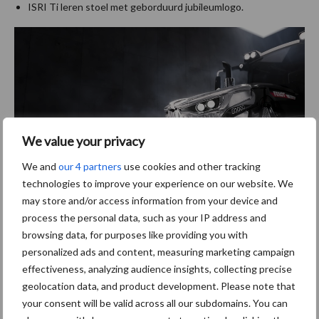
ISRI Ti leren stoel met geborduurd jubileumlogo.
We value your privacy
We and
our 4 partners
use cookies and other tracking
technologies to improve your experience on our website. We
Deze jubileumuitvoering is gelimiteerd tot 300 exemplaren en is
may store and/or access information from your device and
process the personal data, such as your IP address and
vanaf nu te bestellen via de erkende Mechan Fendt-dealers.
browsing data, for purposes like providing you with
Bron en beeld:
Mechan
personalized ads and content, measuring marketing campaign
effectiveness, analyzing audience insights, collecting precise
Aanbevolen voor jou!
geolocation data, and product development. Please note that
your consent will be valid across all our subdomains. You can