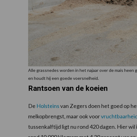
Alle grassnedes worden in het najaar over de mais heen g
en houdt hij een goede voersnelheid.
Rantsoen van de koeien
De
Holsteins
van Zegers doen het goed op het 
melkopbrengst, maar ook voor
vruchtbaarhei
tussenkalftijd ligt nu rond 420 dagen. Hier wil
rond 10.000 kilogram met 4,20 procent ver en