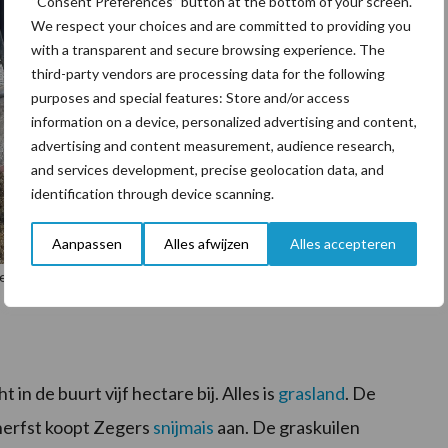
“Consent Preferences” button at the bottom of your screen.
We respect your choices and are committed to providing you
with a transparent and secure browsing experience. The
third-party vendors are processing data for the following
purposes and special features: Store and/or access
information on a device, personalized advertising and content,
advertising and content measurement, audience research,
and services development, precise geolocation data, and
identification through device scanning.
Aanpassen
Alles afwijzen
Alles accepteren
oren krijgt Zegers veel informatie met betrekking tot gezondheid en
n de buurt vijf hectare bij. Alles is
grasland
. De
 herfst koopt Zegers
snijmais
aan. De graskuilen