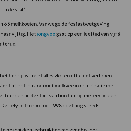
n de stal.”
o’n 65 melkkoeien. Vanwege de fosfaatwetgeving
naar vijftig. Het
jongvee
gaat op een leeftijd van vijf à
r terug.
 bedrijf is, moet alles vlot en efficiënt verlopen.
ij vindt hij het leuk om met melkvee in combinatie met
esteerden bij de start van hun bedrijf meteen in een
. De Lely-astronaut uit 1998 doet nog steeds
 te beschikken, gebruikt de melkveehouder