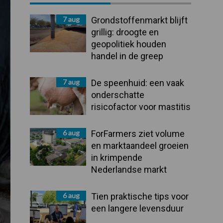
Sidebar
7 aug
Grondstoffenmarkt blijft
grillig: droogte en
geopolitiek houden
handel in de greep
7 aug
De speenhuid: een vaak
onderschatte
risicofactor voor mastitis
6 aug
ForFarmers ziet volume
en marktaandeel groeien
in krimpende
Nederlandse markt
6 aug
Tien praktische tips voor
een langere levensduur