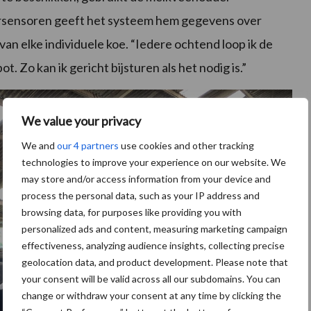
rsensoren geeft het systeem hem gegevens over
an elke individuele koe. “Iedere ochtend loop ik de
t. Zo kan ik gericht bijsturen als het nodig is.”
We value your privacy
We and
our 4 partners
use cookies and other tracking
technologies to improve your experience on our website. We
may store and/or access information from your device and
process the personal data, such as your IP address and
browsing data, for purposes like providing you with
personalized ads and content, measuring marketing campaign
effectiveness, analyzing audience insights, collecting precise
geolocation data, and product development. Please note that
your consent will be valid across all our subdomains. You can
change or withdraw your consent at any time by clicking the