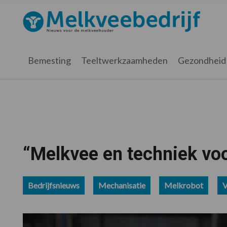
Spring
Door
Spring
Spring
naar
naar
naar
naar
Melkveebedrijf.nl
de
de
de
de
hoofdnavigatie
hoofd
eerste
voettekst
inhoud
sidebar
Bemesting
Teeltwerkzaamheden
Gezondheid
“Melkvee en techniek voo
Bedrijfsnieuws
Mechanisatie
Melkrobot
V