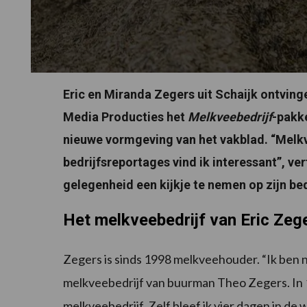
Eric en Miranda Zegers uit Schaijk ontvin
Media Producties het
Melkveebedrijf
-pakke
nieuwe vormgeving van het vakblad. “Melkv
bedrijfsreportages vind ik interessant”, ve
gelegenheid een kijkje te nemen op zijn bed
Het melkveebedrijf van Eric Zeg
Zegers is sinds 1998 melkveehouder. “Ik ben n
melkveebedrijf van buurman Theo Zegers. In
melkveebedrijf. Zelf bleef ik vier dagen in de