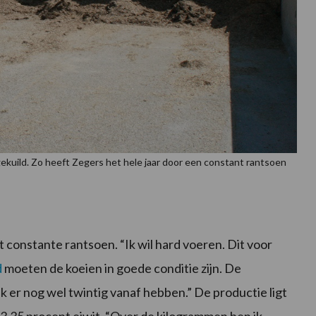
ekuild. Zo heeft Zegers het hele jaar door een constant rantsoen
constante rantsoen. “Ik wil hard voeren. Dit voor
d
moeten de koeien in goede conditie zijn. De
 ik er nog wel twintig vanaf hebben.” De productie ligt
 3,35 procent eiwit. “Over de kilogrammen ben ik