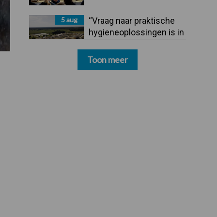
5 aug
“Vraag naar praktische
hygieneoplossingen is in
Polen groter dan ooit”
Toon meer