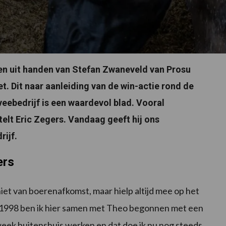
gen uit handen van Stefan Zwaneveld van Prosu
t. Dit naar aanleiding van de win-actie rond de
eebedrijf is een waardevol blad. Vooral
rtelt Eric Zegers. Vandaag geeft hij ons
rijf.
ers
iet van boerenafkomst, maar hielp altijd mee op het
 1998 ben ik hier samen met Theo begonnen met een
 week buitenshuis werken en dat doe ik nu nog steeds.