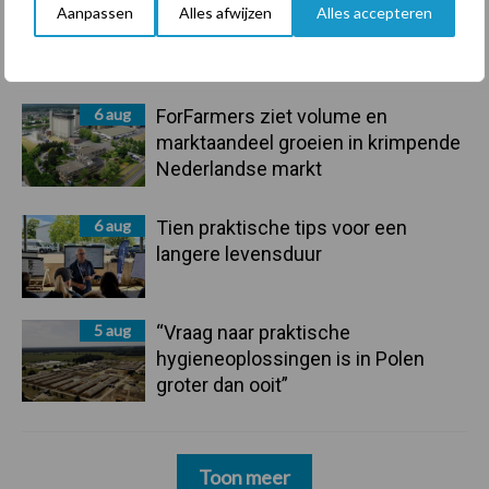
7 aug
De speenhuid: een vaak
Aanpassen
Alles afwijzen
Alles accepteren
onderschatte risicofactor voor
mastitis
6 aug
ForFarmers ziet volume en
marktaandeel groeien in krimpende
Nederlandse markt
6 aug
Tien praktische tips voor een
langere levensduur
5 aug
“Vraag naar praktische
hygieneoplossingen is in Polen
groter dan ooit”
Toon meer