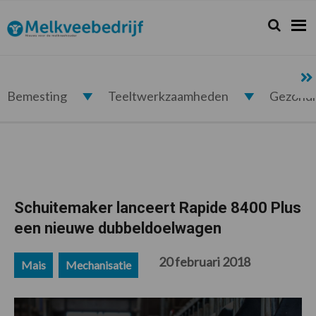
Spring
Door
Spring
Spring
naar
naar
naar
naar
Zoeken...
Zoek
Melkveebedrijf.nl
de
de
de
de
hoofdnavigatie
hoofd
eerste
voettekst
inhoud
sidebar
Bemesting
Teeltwerkzaamheden
Gezond
Schuitemaker lanceert Rapide 8400 Plus
een nieuwe dubbeldoelwagen
20 februari 2018
Mais
Mechanisatie