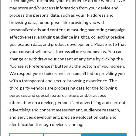
technologies to improve your experience on our website. We
may store and/or access information from your device and
process the personal data, such as your IP address and
Beregening
Bijproducten
browsing data, for purposes like providing you with
personalized ads and content, measuring marketing campaign
effectiveness, analyzing audience insights, collecting precise
geolocation data, and product development. Please note that
your consent will be valid across all our subdomains. You can
change or withdraw your consent at any time by clicking the
Toon meer
“Consent Preferences” button at the bottom of your screen.
We respect your choices and are committed to providing you
with a transparent and secure browsing experience. The
Primaire
third-party vendors are processing data for the following
Recent nieuws
Partner nieuws
purposes and special features: Store and/or access
Sidebar
information on a device, personalized advertising and content,
7 aug
Grondstoffenmarkt blijft grillig:
advertising and content measurement, audience research,
droogte en geopolitiek houden
and services development, precise geolocation data, and
handel in de greep
identification through device scanning.