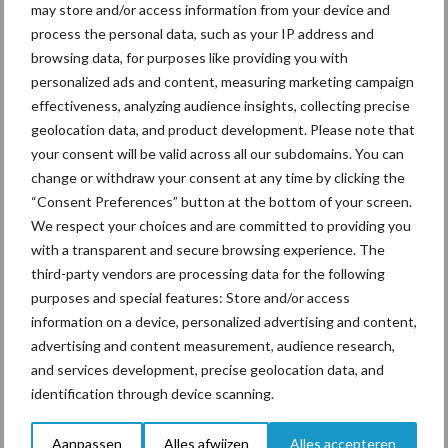
may store and/or access information from your device and
Haagwinde bestrijding
process the personal data, such as your IP address and
browsing data, for purposes like providing you with
Voer de eerste bespuiting uit als de haagwinde gemiddeld 20-25
personalized ads and content, measuring marketing campaign
cm lang is en voeg 0,7 liter Kart toe. De tweede bespuiting met
effectiveness, analyzing audience insights, collecting precise
geolocation data, and product development. Please note that
0,5 L Kart moet er vervolgens niet te snel achter aan, zorg dat er
your consent will be valid across all our subdomains. You can
± 2,5 weken tussen zit.
change or withdraw your consent at any time by clicking the
Distelbestrijding in mais
“Consent Preferences” button at the bottom of your screen.
We respect your choices and are committed to providing you
with a transparent and secure browsing experience. The
Voor distelbestrijding zijn er twee opties.
third-party vendors are processing data for the following
purposes and special features: Store and/or access
Voeg 1 Liter Lontrel toe aan de maismix. Extra olie toevoegen
information on a device, personalized advertising and content,
is niet nodig
advertising and content measurement, audience research,
Voer een nabespuiting uit met 1,2 L Lontrel + 1 L Olie als de
and services development, precise geolocation data, and
distels hersteld zijn van de hoofdbespuiting.
identification through device scanning.
Lontrel versterkt de mix ook tegen hoefblad en witlof- en
Aanpassen
Alles afwijzen
Alles accepteren