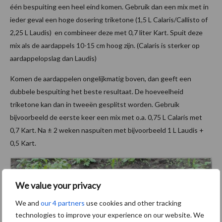
één bespuiting een heel eind komen. Gebruik dan een mix met in
ieder geval een hoge dosering triketone (1,5 L Calaris/Callisto of
2,25 L Laudis) en combineer deze met 0,7 liter Kart. Spuit deze
mix als de aardappels 10-15 cm hoog zijn. (Calaris is sterker op
aardappelopslag dan Laudis)
Komen de aardappelen ongelijkmatig boven, dan geeft een
dubbele bespuiting het beste resultaat. De hoeveelheid
triketone kan dan in tweeën gesplitst worden. Gebruik
bijvoorbeeld de eerste keer een mix met o.a. 0,75 L Calaris met
0,7 Kart. Na ± 2 weken naspuiten met bijvoorbeeld 1 L Laudis +
0,5 Kart.
We value your privacy
We and
our 4 partners
use cookies and other tracking
technologies to improve your experience on our website. We
Aardappelopslag in mais