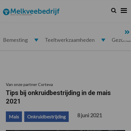
Spring
Door
Spring
Spring
naar
naar
naar
naar
Zoeken...
Zoek
Melkveebedrijf.nl
de
de
de
de
hoofdnavigatie
hoofd
eerste
voettekst
inhoud
sidebar
Bemesting
Teeltwerkzaamheden
Gezond
Van onze partner Corteva
Tips bij onkruidbestrijding in de mais
2021
8 juni 2021
Mais
Onkruidbestrijding