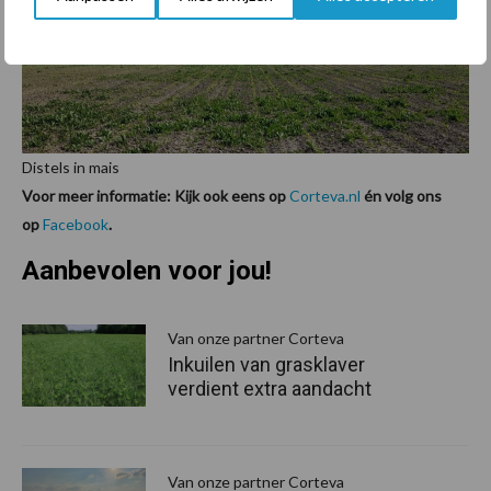
cichoreiopslag. Lontrel is zeer veilig in mais.
Distels in mais
Voor meer informatie: Kijk ook eens op
Corteva.nl
én volg ons
op
Facebook
.
Aanbevolen voor jou!
P
S
Van onze partner Corteva
Inkuilen van grasklaver
verdient extra aandacht
Van onze partner Corteva