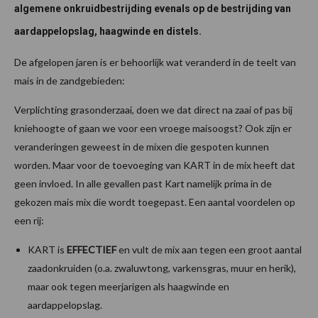
algemene onkruidbestrijding evenals op de bestrijding van
aardappelopslag, haagwinde en distels.
De afgelopen jaren is er behoorlijk wat veranderd in de teelt van
mais in de zandgebieden:
Verplichting grasonderzaai, doen we dat direct na zaai of pas bij
kniehoogte of gaan we voor een vroege maisoogst? Ook zijn er
veranderingen geweest in de mixen die gespoten kunnen
worden. Maar voor de toevoeging van KART in de mix heeft dat
geen invloed. In alle gevallen past Kart namelijk prima in de
gekozen mais mix die wordt toegepast. Een aantal voordelen op
een rij:
KART is
EFFECTIEF
en vult de mix aan tegen een groot aantal
zaadonkruiden (o.a. zwaluwtong, varkensgras, muur en herik),
maar ook tegen meerjarigen als haagwinde en
aardappelopslag.