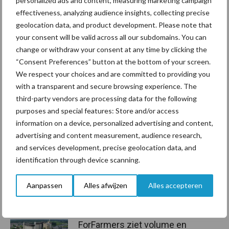
personalized ads and content, measuring marketing campaign
effectiveness, analyzing audience insights, collecting precise
Tekst: Gerben Hofman
geolocation data, and product development. Please note that
your consent will be valid across all our subdomains. You can
Beeld: Farmstore
change or withdraw your consent at any time by clicking the
Aanbevolen voor jou!
“Consent Preferences” button at the bottom of your screen.
We respect your choices and are committed to providing you
with a transparent and secure browsing experience. The
Grondstoffenmarkt blijft
third-party vendors are processing data for the following
grillig: droogte en
purposes and special features: Store and/or access
geopolitiek houden handel
in de greep
information on a device, personalized advertising and content,
advertising and content measurement, audience research,
and services development, precise geolocation data, and
De speenhuid: een vaak
identification through device scanning.
onderschatte risicofactor
voor mastitis
Aanpassen
Alles afwijzen
Alles accepteren
ForFarmers ziet volume en