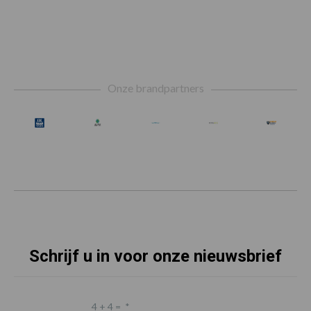
Footer
Onze brandpartners
Schrijf u in voor onze nieuwsbrief
4 + 4 =
*