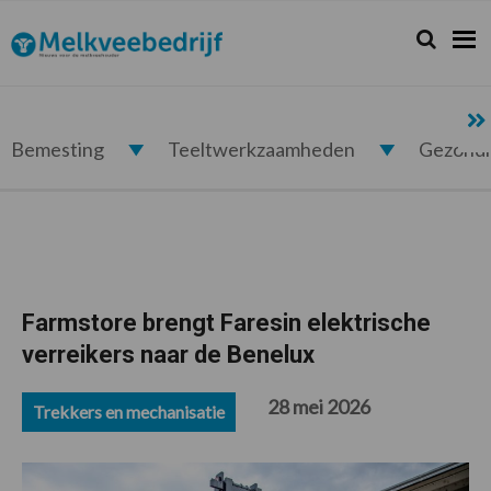
Spring
Door
Spring
Spring
naar
naar
naar
naar
Zoeken...
Zoek
Melkveebedrijf.nl
de
de
de
de
hoofdnavigatie
hoofd
eerste
voettekst
inhoud
sidebar
Bemesting
Teeltwerkzaamheden
Gezond
Farmstore brengt Faresin elektrische
verreikers naar de Benelux
28 mei 2026
Trekkers en mechanisatie