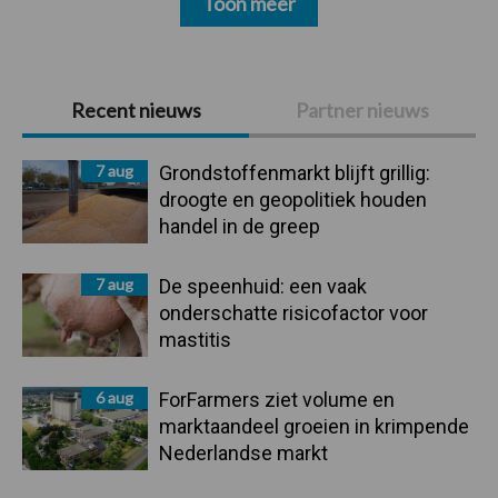
Toon meer
Primaire
Recent nieuws
Partner nieuws
Sidebar
7 aug
Grondstoffenmarkt blijft grillig:
droogte en geopolitiek houden
handel in de greep
7 aug
De speenhuid: een vaak
onderschatte risicofactor voor
mastitis
6 aug
ForFarmers ziet volume en
marktaandeel groeien in krimpende
Nederlandse markt