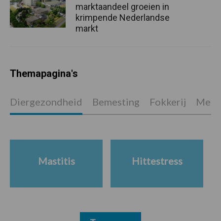
marktaandeel groeien in
krimpende Nederlandse
markt
Themapagina's
Diergezondheid
Bemesting
Fokkerij
Melkv
Mastitis
Hittestress