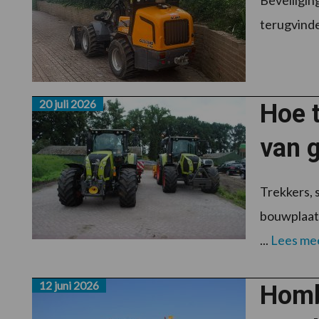
Beveiliging
terugvinden
20 juli 2026
Hoe t
van g
Trekkers, 
bouwplaats
...
Lees me
12 juni 2026
Hombu