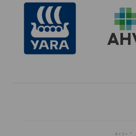
6 + 5 =
*