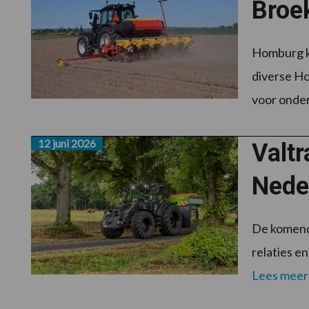
Broe
Homburg k
diverse Ho
voor onder 
12 juni 2026
Valt
Nede
De komende
relaties e
Lees meer