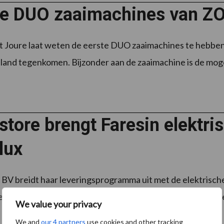
te DUO zaaimachines van Z
Joure laat weten de eerste DUO zaaimachines te hebben
 land tegenkomen. Bijzonder aan de zaaimachine is de mog
tore brengt Faresin elektri
lux
BV breidt haar leveringsprogramma uit met de elektrische
enelux-markt toegang tot een reeks volledig elektrische ver
We value your privacy
We and
our 4 partners
use cookies and other tracking