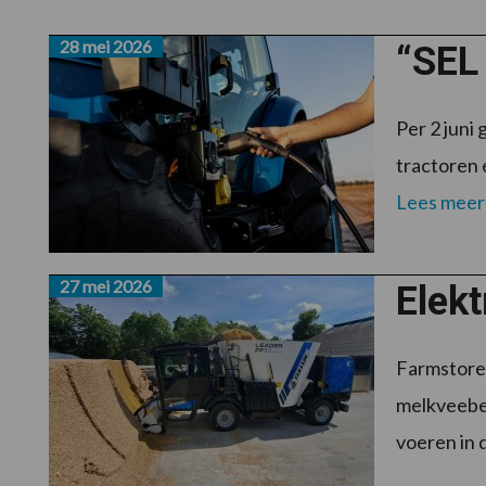
28 mei 2026
“SEL 
Per 2 juni
tractoren e
Lees meer
27 mei 2026
Elekt
Farmstore 
melkveebed
voeren in d