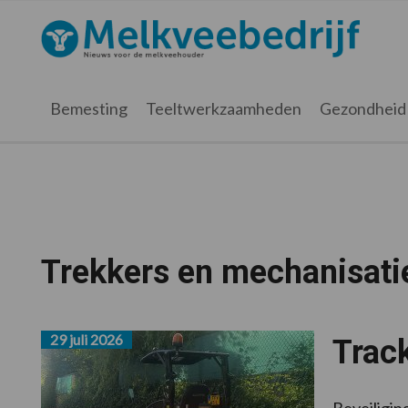
Spring
Door
Spring
naar
naar
naar
Melkveebedrijf.nl
de
de
de
hoofdnavigatie
hoofd
voettekst
inhoud
Bemesting
Teeltwerkzaamheden
Gezondheid
Trekkers en mechanisati
29 juli 2026
Track