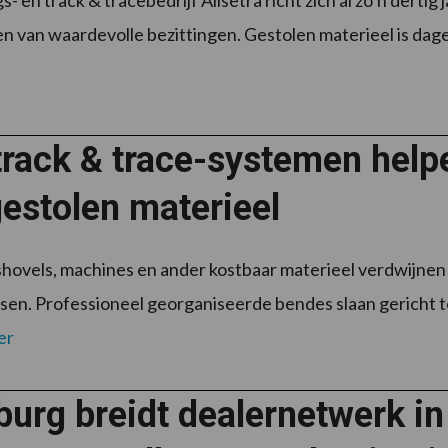
s- en track & tracebedrijf Allsetra richt zich al zo’n dertig
 van waardevolle bezittingen. Gestolen materieel is dagelij
rack & trace-systemen helpe
estolen materieel
shovels, machines en ander kostbaar materieel verdwijnen
en. Professioneel georganiseerde bendes slaan gericht toe
er
rg breidt dealernetwerk in 