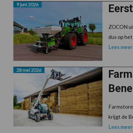
9 juni 2026
Eers
ZOCON uit 
dus op het
Lees meer
28 mei 2026
Farms
Bene
Farmstore 
krijgt de B
Lees meer