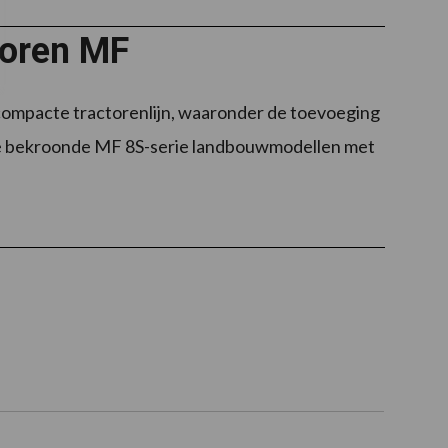
toren MF
 compacte tractorenlijn, waaronder de toevoeging
p de bekroonde MF 8S-serie landbouwmodellen met