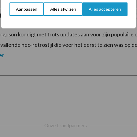
Aanpassen
Alles afwijzen
Alles accepteren
we generatie compacte trac
guson kondigt met trots updates aan voor zijn populaire
vallende neo-retrostijl die voor het eerst te zien was o
er
Onze brandpartners