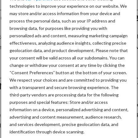
technologies to improve your experience on our website. We
may store and/or access information from your device and
dicht het gat tussen diesel e
process the personal data, such as your IP address and
browsing data, for purposes like providing you with
 gaat een nieuwe subsidie open voor het aanschaffen van 
personalized ads and content, measuring marketing campaign
effectiveness, analyzing audience insights, collecting precise
n bijbehorende snellaadstations. Anders dan bij fiscale inv
geolocation data, and product development. Please note that
your consent will be valid across all our subdomains. You can
change or withdraw your consent at any time by clicking the
“Consent Preferences” button at the bottom of your screen.
We respect your choices and are committed to providing you
risch voeren met Faresin zel
with a transparent and secure browsing experience. The
third-party vendors are processing data for the following
purposes and special features: Store and/or access
haalt de elektrische voermengwagens van Faresin naar d
information on a device, personalized advertising and content,
rijf Lamers v.o.f. in Oeffelt laat de importeur met een 14 
advertising and content measurement, audience research,
and services development, precise geolocation data, and
e ...
Lees meer
identification through device scanning.