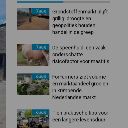
Sidebar
7 aug
Grondstoffenmarkt blijft
grillig: droogte en
geopolitiek houden
handel in de greep
7 aug
De speenhuid: een vaak
onderschatte
risicofactor voor mastitis
6 aug
ForFarmers ziet volume
en marktaandeel groeien
in krimpende
Nederlandse markt
6 aug
Tien praktische tips voor
een langere levensduur