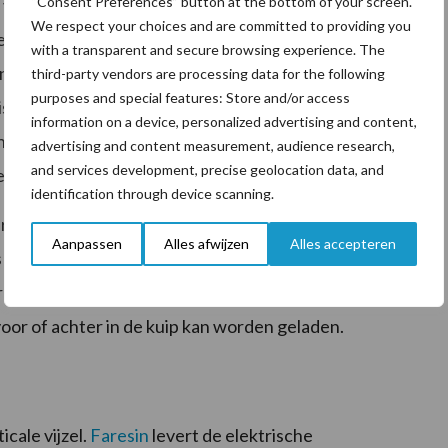
“Consent Preferences” button at the bottom of your screen.
g van de Faresin eenvoudig en overzichtelijk is. De
We respect your choices and are committed to providing you
ld via de joystick en knoppen op de armleuning. Het
with a transparent and secure browsing experience. The
instellingen. De cabine heeft ruime beglazing en geeft
third-party vendors are processing data for the following
purposes and special features: Store and/or access
risch verstelbaar en er zijn mogelijkheden om camera’s
information on a device, personalized advertising and content,
 Oeffelt is vierwielaangedreven en vierwielgestuurd
advertising and content measurement, audience research,
and services development, precise geolocation data, and
m wendbaar op het erf en bij de kuilplaat.
identification through device scanning.
reed en heeft een diameter van 60 centimeter. De
Aanpassen
Alles afwijzen
Alles accepteren
 via een vertraging door een elektromotor
r verschillende freessnelheden. Ook de band in de
 voor of achter in de kuip kan worden geladen.
cale vijzel.
Faresin
levert de elektrische