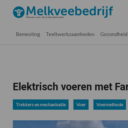
Spring
Door
Spring
Spring
naar
naar
naar
naar
Melkveebedrijf.nl
de
de
de
de
hoofdnavigatie
hoofd
eerste
voettekst
inhoud
sidebar
Bemesting
Teeltwerkzaamheden
Gezondheid
Elektrisch voeren met Far
Trekkers en mechanisatie
Voer
Voermethode