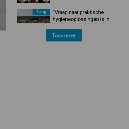
5 aug
“Vraag naar praktische
hygieneoplossingen is in
Polen groter dan ooit”
Toon meer