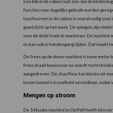
Een blik in de cabine laat zien dat de bedienin
functies voor dagelijks gebruik worden gerege
touchscreen in de cabine is vooral nodig voor 
goed zicht op het werk. De spiegels zijn elekt
voor de dode hoek te monteren. De machine in
en kan ook in hondengang rijden. Dat maakt he
De frees op de demo-machine is twee meter b
frees draait bovenover en wordt rechtstreeks
aangedreven. De chauffeur kan kiezen uit vie
invoertunnel is in snelheid verstelbaar, zodat
Mengen op stroom
De 14 kuubs machine in Oeffelt heeft één verti