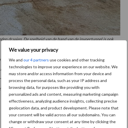
eden draaien. De snelheid van de band van de invoertunnel is ook
We value your privacy
wordt de frees weer aan het werk gezet bij de maiskuil.
We and
our 4 partners
use cookies and other tracking
technologies to improve your experience on our website. We
antsoen gecompleteerd met tarwegistconcentraat, dat
may store and/or access information from your device and
in de kuip wordt gepompt. Na ongeveer vijf minuten
process the personal data, such as your IP address and
browsing data, for purposes like providing you with
aaid om door de 200 koeien soldaat te worden
personalized ads and content, measuring marketing campaign
effectiveness, analyzing audience insights, collecting precise
geolocation data, and product development. Please note that
your consent will be valid across all our subdomains. You can
change or withdraw your consent at any time by clicking the