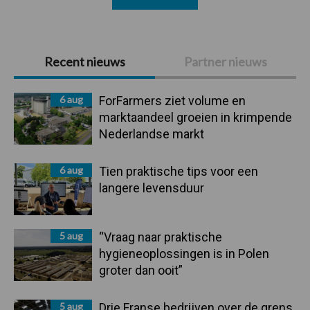
Primaire
Recent nieuws
Partner nieuws
Sidebar
6 aug
ForFarmers ziet volume en
marktaandeel groeien in krimpende
Nederlandse markt
6 aug
Tien praktische tips voor een
langere levensduur
5 aug
“Vraag naar praktische
hygieneoplossingen is in Polen
groter dan ooit”
5 aug
Drie Franse bedrijven over de grens