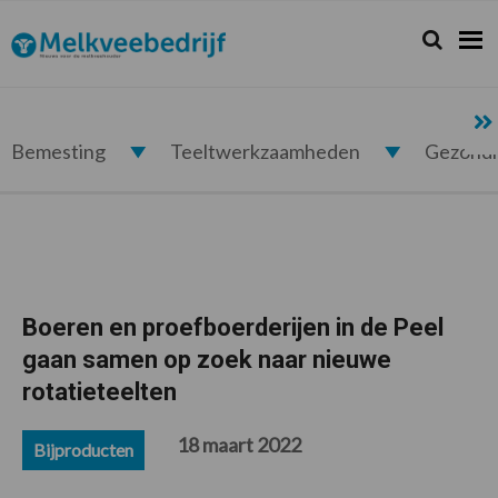
Spring
Door
Spring
Spring
naar
naar
naar
naar
Zoeken...
Zoek
Melkveebedrijf.nl
de
de
de
de
hoofdnavigatie
hoofd
eerste
voettekst
inhoud
sidebar
Bemesting
Teeltwerkzaamheden
Gezond
Boeren en proefboerderijen in de Peel
gaan samen op zoek naar nieuwe
rotatieteelten
18 maart 2022
Bijproducten