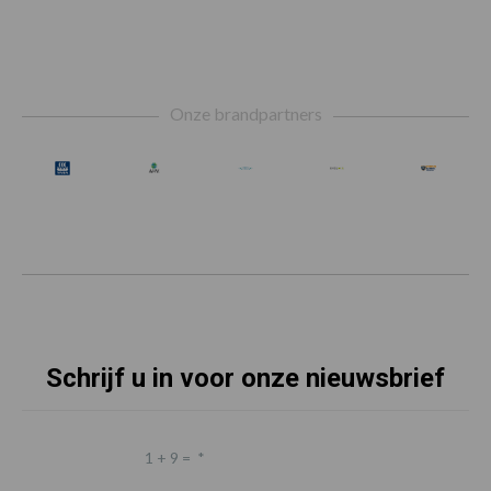
Footer
Onze brandpartners
Schrijf u in voor onze nieuwsbrief
1 + 9 =
*