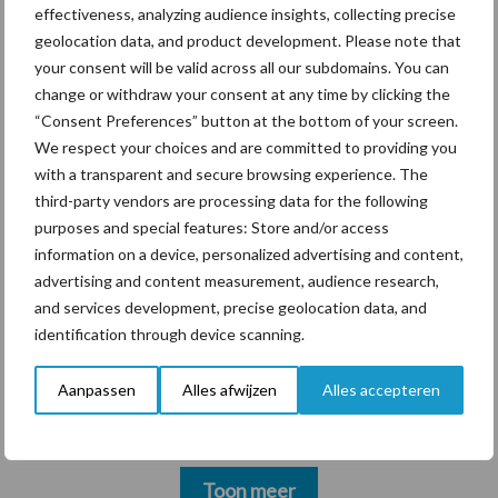
hygieneoplossingen is in
effectiveness, analyzing audience insights, collecting precise
Polen groter dan ooit”
geolocation data, and product development. Please note that
your consent will be valid across all our subdomains. You can
change or withdraw your consent at any time by clicking the
“Consent Preferences” button at the bottom of your screen.
We respect your choices and are committed to providing you
Themapagina's
with a transparent and secure browsing experience. The
third-party vendors are processing data for the following
Diergezondheid
Bemesting
Fokkerij
Melkv
purposes and special features: Store and/or access
information on a device, personalized advertising and content,
advertising and content measurement, audience research,
and services development, precise geolocation data, and
identification through device scanning.
Beregening
Bijproducten
Aanpassen
Alles afwijzen
Alles accepteren
Toon meer