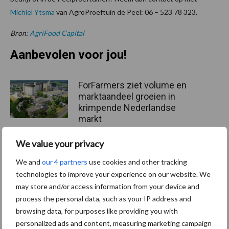
Michiel Ytsma
van AgroProeftuin de Peel: 06 – 523 78 323.
Bron:
AgriFood Capital
Aanbevolen voor jou!
ForFarmers ziet volume en
marktaandeel groeien in
krimpende Nederlandse
markt
We value your privacy
Tien praktische tips voor
We and
our 4 partners
use cookies and other tracking
een langere levensduur
technologies to improve your experience on our website. We
may store and/or access information from your device and
process the personal data, such as your IP address and
browsing data, for purposes like providing you with
“Vraag naar praktische
personalized ads and content, measuring marketing campaign