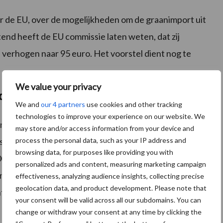
r de EU, over de mogelijkheden om de graanimport uit
nd heeft de EU commissie laten weten, dat zij
 verhogen naar 95 euro. Het voorstel dient nog te
We value your privacy
d
We and
our 4 partners
use cookies and other tracking
technologies to improve your experience on our website. We
al en een nieuw front van veel neerslag zou zeer
may store and/or access information from your device and
process the personal data, such as your IP address and
gst. Met name het zuiden en oosten van Argentinië valt
browsing data, for purposes like providing you with
00 millimeter regen is gevallen en waar de sojabonen
personalized ads and content, measuring marketing campaign
nvloed zal hebben op de oogst en prijs is nog
effectiveness, analyzing audience insights, collecting precise
geolocation data, and product development. Please note that
ent van de sojabonen geoogst. Eén procent meer dan
your consent will be valid across all our subdomains. You can
change or withdraw your consent at any time by clicking the