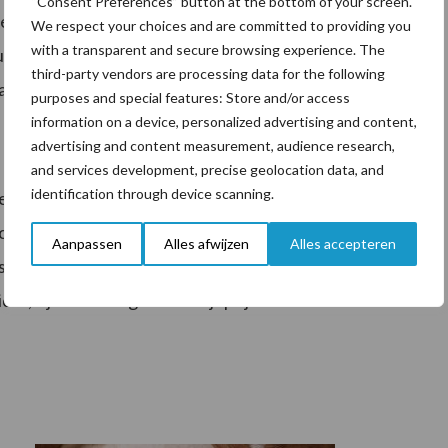
“Consent Preferences” button at the bottom of your screen.
len, de krapte aan de voorkant lijkt te stabiliseren. Het
We respect your choices and are committed to providing you
with a transparent and secure browsing experience. The
. Raapschoot daarin tegen is erg krap, de prijzen
third-party vendors are processing data for the following
 van andere eiwitproducten relatief duur.
purposes and special features: Store and/or access
information on a device, personalized advertising and content,
advertising and content measurement, audience research,
and services development, precise geolocation data, and
identification through device scanning.
nde. Komende maanden is het aanbod van
mhoog stuwt. Het aanbod tarwegries wordt kleiner wat
Aanpassen
Alles afwijzen
Alles accepteren
ojahullen stijgen in prijs voor levering korte termijn.
ht, zijn er wel lagere termijnprijzen.