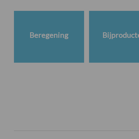
Beregening
Bijproduct
Footer