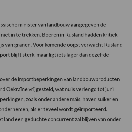
ussische minister van landbouw aangegeven de
niet in te trekken. Boeren in Rusland hadden kritiek
rijs van granen. Voor komende oogst verwacht Rusland
t blijft sterk, maar ligt iets lager dan dezelfde
 over de importbeperkingen van landbouwproducten
d Oekraïne vrijgesteld, wat nu is verlengd tot juni
erkingen, zoals onder andere maïs, haver, suiker en
e ondernemen, als er teveel wordt geïmporteerd.
et land een geduchte concurrent zal blijven van onder