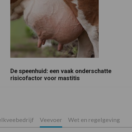
De speenhuid: een vaak onderschatte
risicofactor voor mastitis
lkveebedrijf
Veevoer
Wet en regelgeving