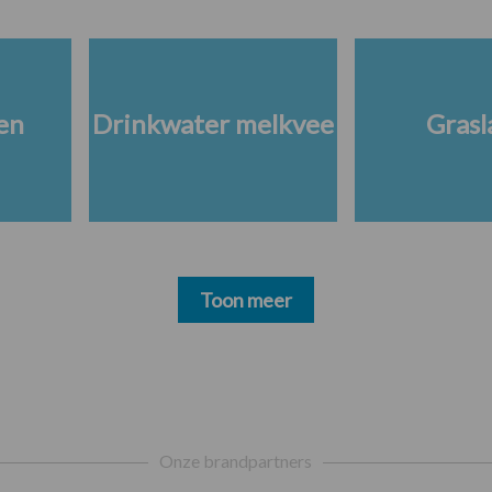
en
Drinkwater melkvee
Grasl
Toon meer
Onze brandpartners