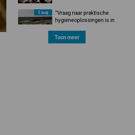
5 aug
“Vraag naar praktische
hygieneoplossingen is in
Polen groter dan ooit”
Toon meer