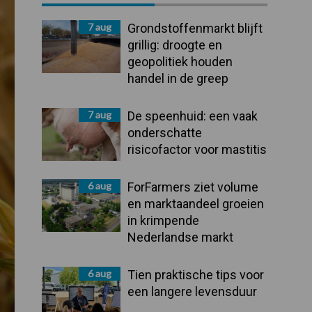
Sidebar
7 aug
Grondstoffenmarkt blijft
grillig: droogte en
geopolitiek houden
handel in de greep
7 aug
De speenhuid: een vaak
onderschatte
risicofactor voor mastitis
6 aug
ForFarmers ziet volume
en marktaandeel groeien
in krimpende
Nederlandse markt
6 aug
Tien praktische tips voor
een langere levensduur