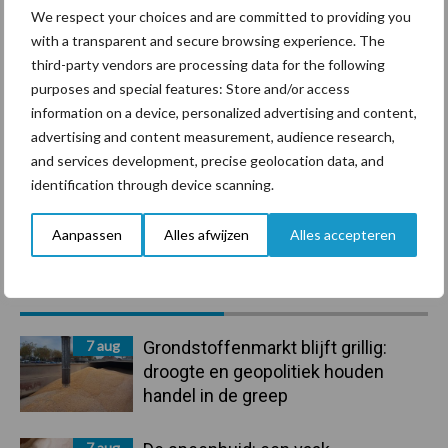
We respect your choices and are committed to providing you
with a transparent and secure browsing experience. The
third-party vendors are processing data for the following
Mastitis
Hittestress
purposes and special features: Store and/or access
information on a device, personalized advertising and content,
advertising and content measurement, audience research,
and services development, precise geolocation data, and
identification through device scanning.
Toon meer
Aanpassen
Alles afwijzen
Alles accepteren
Primaire
Recent nieuws
Partner nieuws
Sidebar
7 aug
Grondstoffenmarkt blijft grillig:
droogte en geopolitiek houden
handel in de greep
7 aug