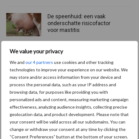
De speenhuid: een vaak
onderschatte risicofactor
voor mastitis
We value your privacy
ForFarmers ziet volume en
We and
our 4 partners
use cookies and other tracking
marktaandeel groeien in
technologies to improve your experience on our website. We
krimpende Nederlandse
markt
may store and/or access information from your device and
process the personal data, such as your IP address and
browsing data, for purposes like providing you with
personalized ads and content, measuring marketing campaign
Themapagina's
effectiveness, analyzing audience insights, collecting precise
geolocation data, and product development. Please note that
your consent will be valid across all our subdomains. You can
Diergezondheid
Bemesting
Fokkerij
Melkv
change or withdraw your consent at any time by clicking the
“Consent Preferences” button at the bottom of your screen.