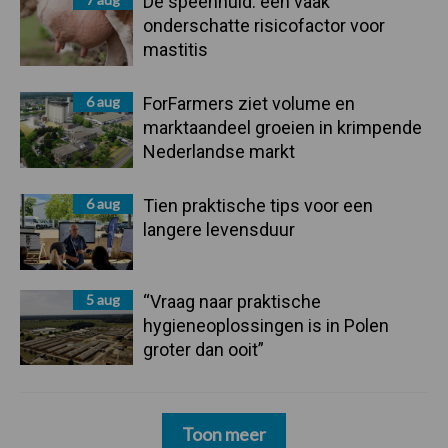
De speenhuid: een vaak
onderschatte risicofactor voor
mastitis
6 aug
ForFarmers ziet volume en
marktaandeel groeien in krimpende
Nederlandse markt
6 aug
Tien praktische tips voor een
langere levensduur
5 aug
“Vraag naar praktische
hygieneoplossingen is in Polen
groter dan ooit”
Toon meer