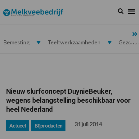
Spring
Door
Spring
Spring
naar
naar
naar
naar
Zoeken...
Zoek
Melkveebedrijf.nl
de
de
de
de
hoofdnavigatie
hoofd
eerste
voettekst
inhoud
sidebar
Bemesting
Teeltwerkzaamheden
Gezond
Nieuw slurfconcept DuynieBeuker,
wegens belangstelling beschikbaar voor
heel Nederland
31 juli 2014
Actueel
Bijproducten