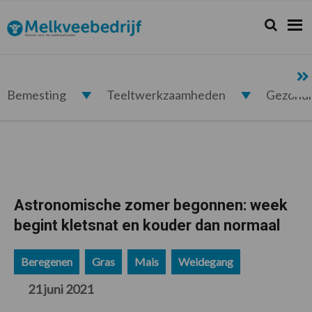
Spring
Door
Spring
Spring
naar
naar
naar
naar
Zoeken...
Zoek
Melkveebedrijf.nl
de
de
de
de
hoofdnavigatie
hoofd
eerste
voettekst
inhoud
sidebar
Bemesting
Teeltwerkzaamheden
Gezond
Astronomische zomer begonnen: week
begint kletsnat en kouder dan normaal
Beregenen
Gras
Mais
Weidegang
21 juni 2021