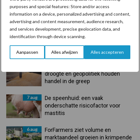
purposes and special features: Store and/or access
information on a device, personalized advertising and content,
Toon meer
advertising and content measurement, audience research,
and services development, precise geolocation data, and
identification through device scanning.
Primaire
Recent nieuws
Partner nieuws
Aanpassen
Alles afwijzen
Alles accepteren
Sidebar
7 aug
Grondstoffenmarkt blijft grillig:
droogte en geopolitiek houden
handel in de greep
7 aug
De speenhuid: een vaak
onderschatte risicofactor voor
mastitis
6 aug
ForFarmers ziet volume en
marktaandeel groeien in krimpende