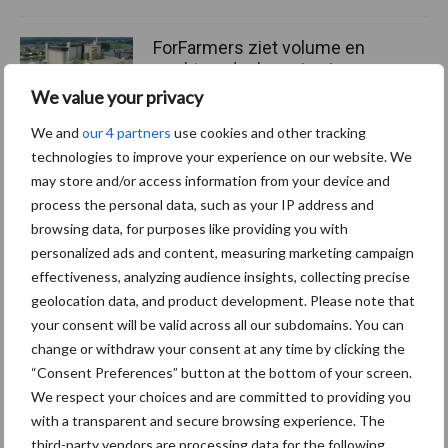
ForFarmers ziet volume en
marktaandeel groeien in
krimpende Nederlandse
We value your privacy
markt
We and
our 4 partners
use cookies and other tracking
technologies to improve your experience on our website. We
may store and/or access information from your device and
Themapagina's
process the personal data, such as your IP address and
browsing data, for purposes like providing you with
personalized ads and content, measuring marketing campaign
Diergezondheid
Bemesting
Fokkerij
Melkv
effectiveness, analyzing audience insights, collecting precise
geolocation data, and product development. Please note that
your consent will be valid across all our subdomains. You can
change or withdraw your consent at any time by clicking the
“Consent Preferences” button at the bottom of your screen.
Beregening
Bijproducten
We respect your choices and are committed to providing you
with a transparent and secure browsing experience. The
third-party vendors are processing data for the following