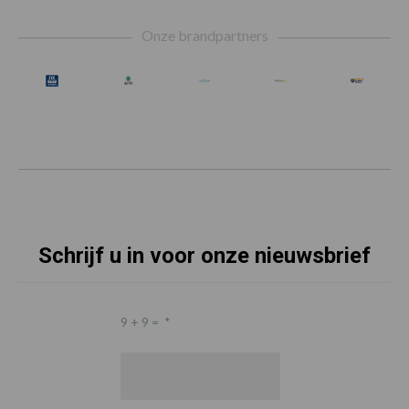
Footer
Onze brandpartners
Schrijf u in voor onze nieuwsbrief
9 + 9 =
*