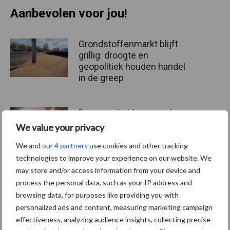
Aanbevolen voor jou!
Grondstoffenmarkt blijft
grillig: droogte en
geopolitiek houden handel
in de greep
De speenhuid: een vaak
onderschatte risicofactor
We value your privacy
voor mastitis
We and
our 4 partners
use cookies and other tracking
technologies to improve your experience on our website. We
may store and/or access information from your device and
ForFarmers ziet volume en
process the personal data, such as your IP address and
marktaandeel groeien in
browsing data, for purposes like providing you with
krimpende Nederlandse
personalized ads and content, measuring marketing campaign
markt
effectiveness, analyzing audience insights, collecting precise