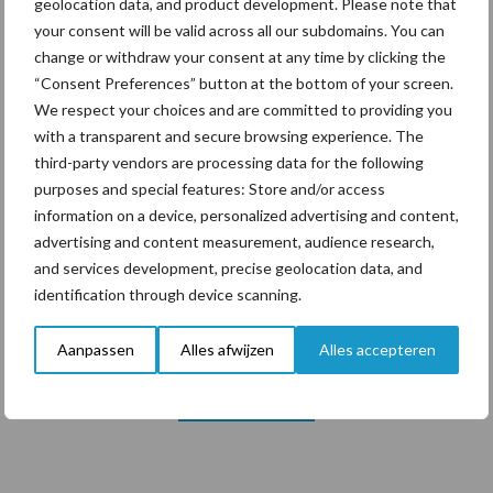
geolocation data, and product development. Please note that
your consent will be valid across all our subdomains. You can
change or withdraw your consent at any time by clicking the
Themapagina's
“Consent Preferences” button at the bottom of your screen.
We respect your choices and are committed to providing you
Diergezondheid
Bemesting
Fokkerij
Melkv
with a transparent and secure browsing experience. The
third-party vendors are processing data for the following
purposes and special features: Store and/or access
information on a device, personalized advertising and content,
advertising and content measurement, audience research,
Beregening
Bijproducten
and services development, precise geolocation data, and
identification through device scanning.
Aanpassen
Alles afwijzen
Alles accepteren
Toon meer
Primaire