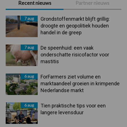
Recent nieuws
Partner nieuws
Sidebar
7 aug
Grondstoffenmarkt blijft grillig:
droogte en geopolitiek houden
handel in de greep
7 aug
De speenhuid: een vaak
onderschatte risicofactor voor
mastitis
6 aug
ForFarmers ziet volume en
marktaandeel groeien in krimpende
Nederlandse markt
6 aug
Tien praktische tips voor een
langere levensduur