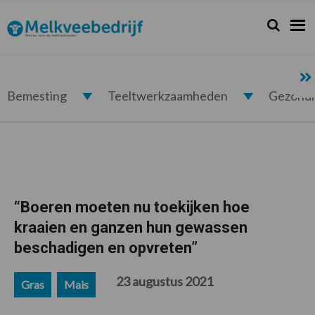
Spring
Door
Spring
Spring
naar
naar
naar
naar
Zoeken...
Zoek
Melkveebedrijf.nl
de
de
de
de
hoofdnavigatie
hoofd
eerste
voettekst
inhoud
sidebar
Bemesting
Teeltwerkzaamheden
Gezond
“Boeren moeten nu toekijken hoe
kraaien en ganzen hun gewassen
beschadigen en opvreten”
23 augustus 2021
Gras
Mais