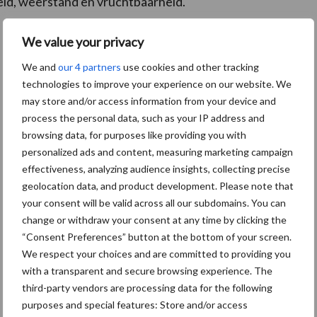
eid, weerstand en vruchtbaarheid.
We value your privacy
We and
our 4 partners
use cookies and other tracking
technologies to improve your experience on our website. We
may store and/or access information from your device and
process the personal data, such as your IP address and
browsing data, for purposes like providing you with
personalized ads and content, measuring marketing campaign
effectiveness, analyzing audience insights, collecting precise
geolocation data, and product development. Please note that
your consent will be valid across all our subdomains. You can
change or withdraw your consent at any time by clicking the
“Consent Preferences” button at the bottom of your screen.
We respect your choices and are committed to providing you
with a transparent and secure browsing experience. The
third-party vendors are processing data for the following
Van onze partner De Heus
purposes and special features: Store and/or access
Bemesting 2026: zo haal je meer uit