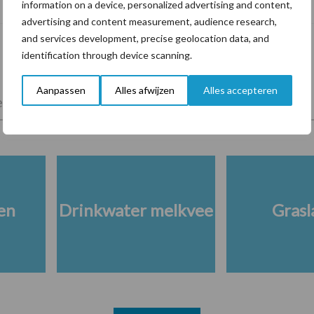
information on a device, personalized advertising and content,
minder stikstof
advertising and content measurement, audience research,
and services development, precise geolocation data, and
identification through device scanning.
Aanpassen
Alles afwijzen
Alles accepteren
lkveebedrijf
Veevoer
Wet en regelgeving
en
Drinkwater melkvee
Grasl