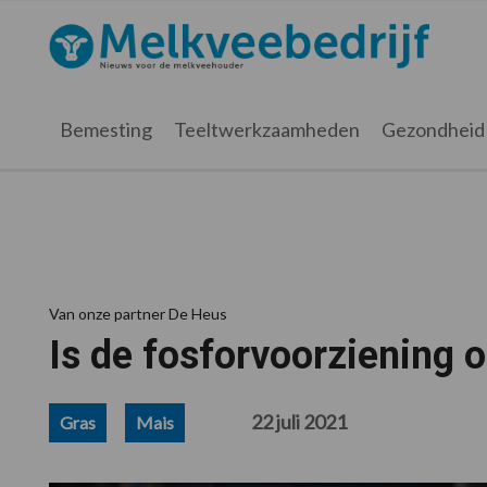
Spring
Door
Spring
Spring
naar
naar
naar
naar
Melkveebedrijf.nl
de
de
de
de
hoofdnavigatie
hoofd
eerste
voettekst
inhoud
sidebar
Bemesting
Teeltwerkzaamheden
Gezondheid
Van onze partner De Heus
Is de fosforvoorziening 
22 juli 2021
Gras
Mais