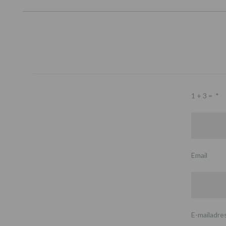
1 + 3 =
*
Email
E-mailadre