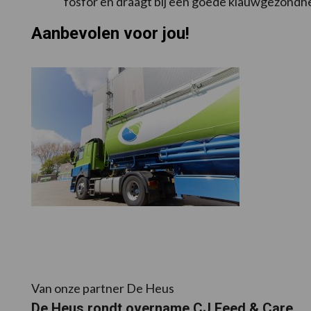
fosfor en draagt bij een goede klauwgezondh
Aanbevolen voor jou!
Van onze partner De Heus
De Heus rondt overname CJ Feed & Care