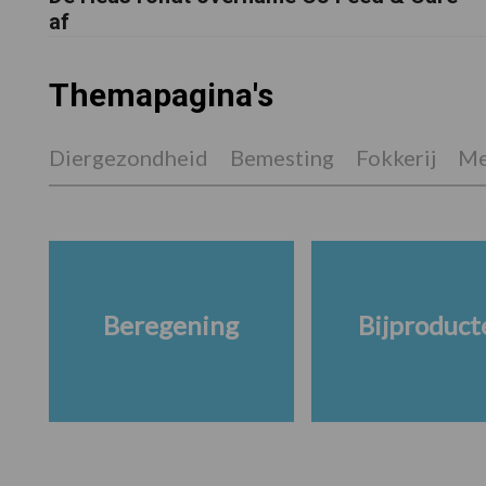
af
Themapagina's
Diergezondheid
Bemesting
Fokkerij
Me
Beregening
Bijproduct