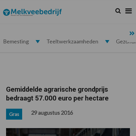
Spring
Door
Spring
Spring
naar
naar
naar
naar
Zoeken...
Zoek
Melkveebedrijf.nl
de
de
de
de
hoofdnavigatie
hoofd
eerste
voettekst
inhoud
sidebar
Bemesting
Teeltwerkzaamheden
Gezond
Gemiddelde agrarische grondprijs
bedraagt 57.000 euro per hectare
29 augustus 2016
Gras