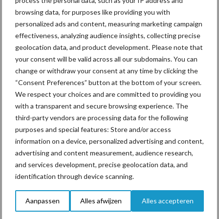
process the personal data, such as your IP address and
browsing data, for purposes like providing you with
personalized ads and content, measuring marketing campaign
effectiveness, analyzing audience insights, collecting precise
geolocation data, and product development. Please note that
Toon meer
your consent will be valid across all our subdomains. You can
change or withdraw your consent at any time by clicking the
“Consent Preferences” button at the bottom of your screen.
Primaire
We respect your choices and are committed to providing you
Recent nieuws
Partner nieuws
with a transparent and secure browsing experience. The
Sidebar
third-party vendors are processing data for the following
7 aug
Grondstoffenmarkt blijft grillig:
purposes and special features: Store and/or access
droogte en geopolitiek houden
information on a device, personalized advertising and content,
handel in de greep
advertising and content measurement, audience research,
and services development, precise geolocation data, and
7 aug
De speenhuid: een vaak
identification through device scanning.
onderschatte risicofactor voor
mastitis
Aanpassen
Alles afwijzen
Alles accepteren