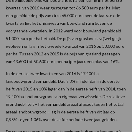
De gemiddelde prijs van bouwland is na een daling in het eerste
kwartaal van 2016 weer gestegen tot 66.500 euro per ha. Met
een gemiddelde prijs van circa 65.000 euro over de laatste drie
kwartalen ligt het prijsniveau van bouwland ruim boven de
voorgaande kwartalen. In 2012 werd voor bouwland gemiddeld
51.000 euro per ha betaald. De prijs van grasland is vrijwel gelijk
gebleven en lag in het tweede kwartaal van 2016 op 53.000 euro
per ha. Tussen 2012 en 2015 is de prijs van grasland gestegen
van 43.600 tot 50.600 euro per ha (per jaar), een plus van 16%.
In de eerste twee kwartalen van 2016 is 17.400 ha
landbouwgrond verhandeld. Dat is 3% minder dan in de eerste
helft van 2015 en 10% lager dan in de eerste helft van 2014, toen
19.400 ha landbouwgrond van eigenaar verwisselde. De relatieve
grondmobiliteit – het verhandeld areaal afgezet tegen het totaal
areaal landbouwgrond – lag in de eerste helft van dit jaar op
0,95% tegen 1,06% over dezelfde periode twee jaar geleden.
De vraag naar grond voor bestemmingen buiten de landbouw is