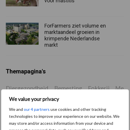
voor mastitis
ForFarmers ziet volume en
marktaandeel groeien in
krimpende Nederlandse
markt
Themapagina's
Diergezondheid
Bemesting
Fokkerij
Melkv
We value your privacy
We and
our 4 partners
use cookies and other tracking
technologies to improve your experience on our website. We
Beregening
Bijproducten
may store and/or access information from your device and