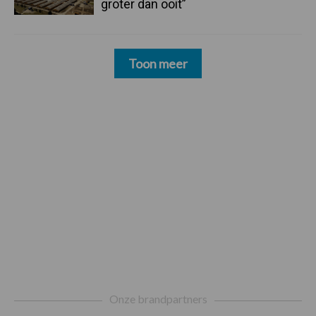
groter dan ooit”
Toon meer
Footer
Onze brandpartners