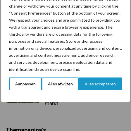
change or withdraw your consent at any time by clicking the
Grondstoffenmarkt blijft
grillig: droogte en
“Consent Preferences” button at the bottom of your screen.
geopolitiek houden handel
We respect your choices and are committed to providing you
in de greep
with a transparent and secure browsing experience. The
third-party vendors are processing data for the following
purposes and special features: Store and/or access
De speenhuid: een vaak
information on a device, personalized advertising and content,
onderschatte risicofactor
advertising and content measurement, audience research,
voor mastitis
and services development, precise geolocation data, and
identification through device scanning.
ForFarmers ziet volume en
Aanpassen
Alles afwijzen
Alles accepteren
marktaandeel groeien in
krimpende Nederlandse
markt
Themapagina's