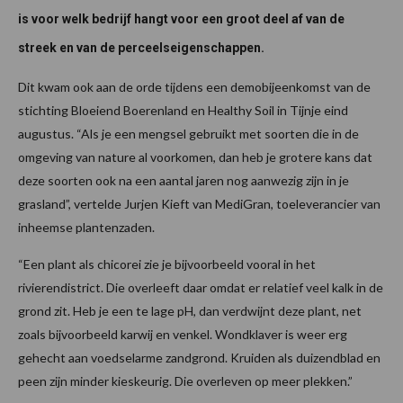
is voor welk bedrijf hangt voor een groot deel af van de
streek en van de perceelseigenschappen.
Dit kwam ook aan de orde tijdens een demobijeenkomst van de
stichting Bloeiend Boerenland en Healthy Soil in Tijnje eind
augustus. “Als je een mengsel gebruikt met soorten die in de
omgeving van nature al voorkomen, dan heb je grotere kans dat
deze soorten ook na een aantal jaren nog aanwezig zijn in je
grasland”, vertelde Jurjen Kieft van MediGran, toeleverancier van
inheemse plantenzaden.
“Een plant als chicorei zie je bijvoorbeeld vooral in het
rivierendistrict. Die overleeft daar omdat er relatief veel kalk in de
grond zit. Heb je een te lage pH, dan verdwijnt deze plant, net
zoals bijvoorbeeld karwij en venkel. Wondklaver is weer erg
gehecht aan voedselarme zandgrond. Kruiden als duizendblad en
peen zijn minder kieskeurig. Die overleven op meer plekken.”