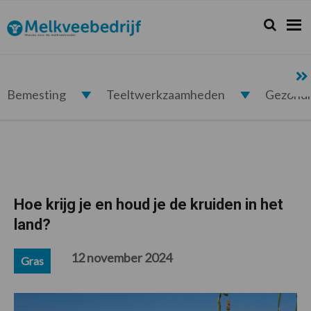
Spring
Door
Spring
Spring
naar
naar
naar
naar
Zoeken...
Zoek
Melkveebedrijf.nl
de
de
de
de
hoofdnavigatie
hoofd
eerste
voettekst
inhoud
sidebar
Bemesting
Teeltwerkzaamheden
Gezond
Hoe krijg je en houd je de kruiden in het
land?
12 november 2024
Gras