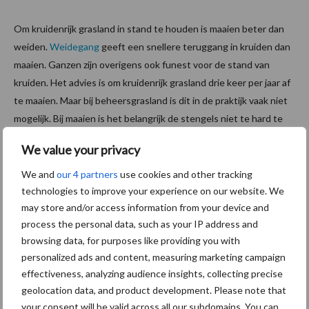
Om kruidenrijk grasland in stand te houden is maaien beter dan
weiden.
Weidegang
geeft een snellere teruggang in kruiden dan
maaien. Ganzen zijn overigens ook funest voor de stand van
kruiden. Het advies is om kruidenrijk grasland drie keer per jaar af
te maaien. Maar bij beheersgrasland is dit in de praktijk vaak niet
mogelijk. Bij maaien is het belangrijk de stengels niet te hard te
laten worden. Dit is slecht voor de verteerbaarheid. Kruiden laten
We value your privacy
bloeien om uit te laten zaaien geeft wisselend succes, maar gaat
zeker ten koste van de voederwaarde. Er zijn veehouders die
We and
our 4 partners
use cookies and other tracking
kruiden in de perceelsranden laten bloeien en uitzaaien. Het
technologies to improve your experience on our website. We
may store and/or access information from your device and
effect hiervan is niet bekend.
process the personal data, such as your IP address and
Tekst: Gerben Hofman
browsing data, for purposes like providing you with
Beeld: Gerben Hofman en
QLobel
personalized ads and content, measuring marketing campaign
effectiveness, analyzing audience insights, collecting precise
Aanbevolen voor jou!
geolocation data, and product development. Please note that
your consent will be valid across all our subdomains. You can