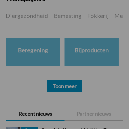
Diergezondheid
Bemesting
Fokkerij
Melkv
Beregening
Bijproducten
Toon meer
Primaire
Recent nieuws
Partner nieuws
Sidebar