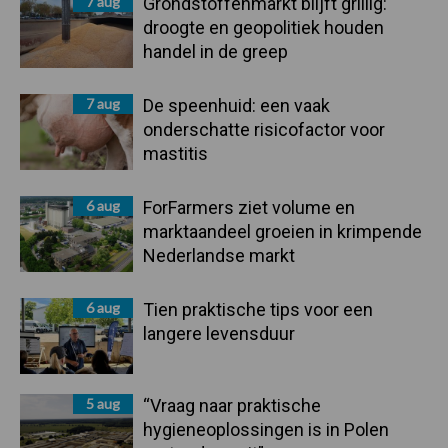
7 aug
Grondstoffenmarkt blijft grillig:
droogte en geopolitiek houden
handel in de greep
7 aug
De speenhuid: een vaak
onderschatte risicofactor voor
mastitis
6 aug
ForFarmers ziet volume en
marktaandeel groeien in krimpende
Nederlandse markt
6 aug
Tien praktische tips voor een
langere levensduur
5 aug
“Vraag naar praktische
hygieneoplossingen is in Polen