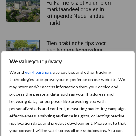
ForFarmers ziet volume en
marktaandeel groeien in
krimpende Nederlandse
markt
Tien praktische tips voor
een langere levensduur
We value your privacy
We and
our 4 partners
use cookies and other tracking
technologies to improve your experience on our website. We
“Vraag naar praktische
may store and/or access information from your device and
hygieneoplossingen is in
process the personal data, such as your IP address and
Polen groter dan ooit”
browsing data, for purposes like providing you with
personalized ads and content, measuring marketing campaign
effectiveness, analyzing audience insights, collecting precise
geolocation data, and product development. Please note that
Themapagina's
your consent will be valid across all our subdomains. You can