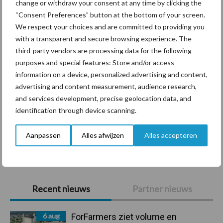
change or withdraw your consent at any time by clicking the
“Consent Preferences” button at the bottom of your screen.
Diergezondheid
Bemesting
Fokkerij
Melkv
We respect your choices and are committed to providing you
with a transparent and secure browsing experience. The
third-party vendors are processing data for the following
purposes and special features: Store and/or access
information on a device, personalized advertising and content,
Beregening
Bijproducten
advertising and content measurement, audience research,
and services development, precise geolocation data, and
identification through device scanning.
Aanpassen
Alles afwijzen
Alles accepteren
Toon meer
Primaire
Recent nieuws
Partner nieuws
Sidebar
6 aug
ForFarmers ziet volume en