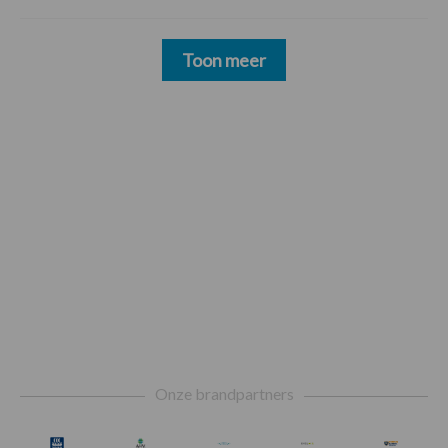
Toon meer
Footer
Onze brandpartners