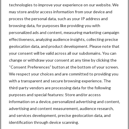
akkerbouwer. Klaver moet uiterlijk in september gezaaid worden,
technologies to improve your experience on our website. We
zodat het zich voldoende kan ontwikkelen voor de winter. Ap
may store and/or access information from your device and
process the personal data, such as your IP address and
adviseert daarom sterk zo snel mogelijk aan de slag te gaan met
browsing data, for purposes like providing you with
de eco-regeling. Als je met enkele aanpassingen € 100 – € 200
personalized ads and content, measuring marketing campaign
per hectare extra kunt ontvangen is dit snel verdiend. Wacht je
effectiveness, analyzing audience insights, collecting precise
te lang? Dan is de kans voorbij.
geolocation data, and product development. Please note that
your consent will be valid across all our subdomains. You can
Lees ook:
change or withdraw your consent at any time by clicking the
“Consent Preferences” button at the bottom of your screen.
Klaver inzaaien, kunstmest besparen: zo pak je het aan
We respect your choices and are committed to providing you
with a transparent and secure browsing experience. The
Bron:
DLV Advies
third-party vendors are processing data for the following
purposes and special features: Store and/or access
Aanbevolen voor jou!
information on a device, personalized advertising and content,
advertising and content measurement, audience research,
Grondstoffenmarkt blijft
and services development, precise geolocation data, and
grillig: droogte en
identification through device scanning.
geopolitiek houden handel