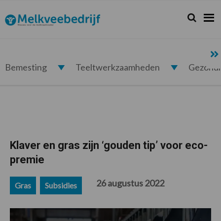
Spring
Door
Spring
Spring
naar
naar
naar
naar
Zoeken...
Zoek
Melkveebedrijf.nl
de
de
de
de
hoofdnavigatie
hoofd
eerste
voettekst
inhoud
sidebar
Bemesting
Teeltwerkzaamheden
Gezond
Klaver en gras zijn ‘gouden tip’ voor eco-
premie
26 augustus 2022
Gras
Subsidies