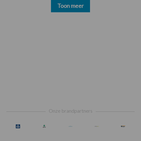
Toon meer
Footer
Onze brandpartners