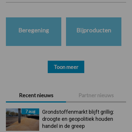
Beregening
Bijproducten
Toon meer
Primaire
Recent nieuws
Partner nieuws
Sidebar
7 aug
Grondstoffenmarkt blijft grillig:
droogte en geopolitiek houden
handel in de greep