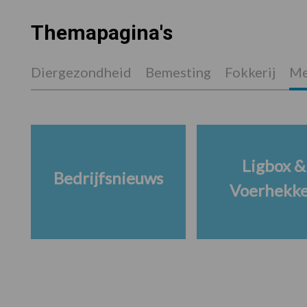
Themapagina's
Diergezondheid
Bemesting
Fokkerij
Me
Ligbox &
Bedrijfsnieuws
Voerhekk