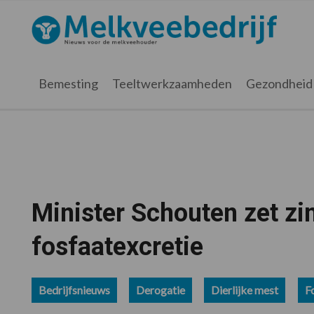
Spring
Door
Spring
Spring
naar
naar
naar
naar
Melkveebedrijf.nl
de
de
de
de
hoofdnavigatie
hoofd
eerste
voettekst
inhoud
sidebar
Bemesting
Teeltwerkzaamheden
Gezondheid
Minister Schouten zet zi
fosfaatexcretie
Bedrijfsnieuws
Derogatie
Dierlijke mest
F