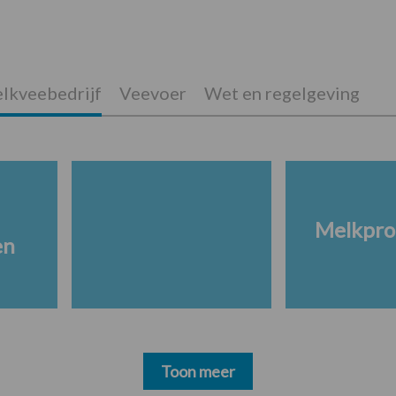
lkveebedrijf
Veevoer
Wet en regelgeving
Melkpro
en
Toon meer