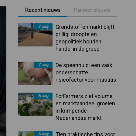
Recent nieuws
Partner nieuws
Primaire
Sidebar
7 aug
Grondstoffenmarkt blijft
grillig: droogte en
geopolitiek houden
handel in de greep
7 aug
De speenhuid: een vaak
onderschatte
risicofactor voor mastitis
6 aug
ForFarmers ziet volume
en marktaandeel groeien
in krimpende
Nederlandse markt
6 aug
Tien praktische tips voor