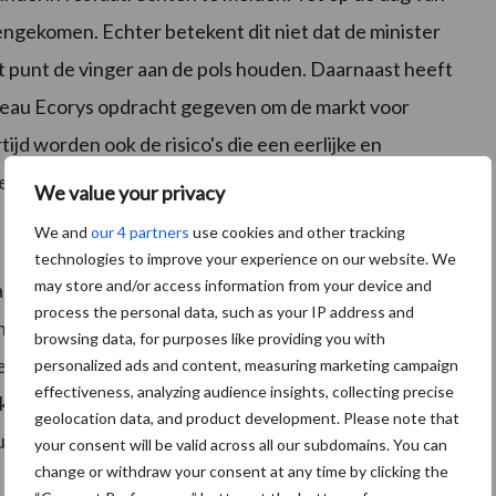
engekomen. Echter betekent dit niet dat de minister
 dit punt de vinger aan de pols houden. Daarnaast heeft
reau Ecorys opdracht gegeven om de markt voor
ijd worden ook de risico's die een eerlijke en
eegenomen.
We value your privacy
We and
our 4 partners
use cookies and other tracking
technologies to improve your experience on our website. We
may store and/or access information from your device and
brengen in het huidige meststelsel, zal in belangrijke
process the personal data, such as your IP address and
toekomstige derogatie. Dit geldt bijvoorbeeld voor
browsing data, for purposes like providing you with
beleid, in relatie tot de keuze voor bedrijfs- of
personalized ads and content, measuring marketing campaign
effectiveness, analyzing audience insights, collecting precise
kertijd de Nederlandse derogatie ook in de huidige
geolocation data, and product development. Please note that
triënten uit dierlijke mest op het eigen bedrijf.
your consent will be valid across all our subdomains. You can
change or withdraw your consent at any time by clicking the