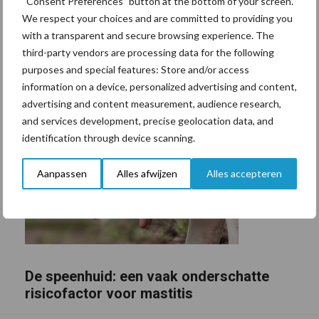
“Consent Preferences” button at the bottom of your screen.
We respect your choices and are committed to providing you
with a transparent and secure browsing experience. The
third-party vendors are processing data for the following
purposes and special features: Store and/or access
information on a device, personalized advertising and content,
advertising and content measurement, audience research,
and services development, precise geolocation data, and
identification through device scanning.
Aanpassen
Alles afwijzen
Alles accepteren
De speenhuid: een vaak onderschatte
risicofactor voor mastitis