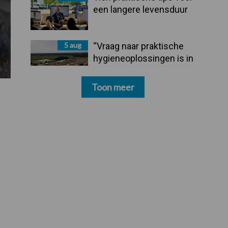
een langere levensduur
5 aug
“Vraag naar praktische
hygieneoplossingen is in
Polen groter dan ooit”
Toon meer