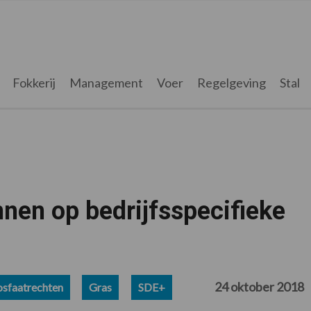
Fokkerij
Management
Voer
Regelgeving
Stal
nnen op bedrijfsspecifieke
24 oktober 2018
osfaatrechten
Gras
SDE+