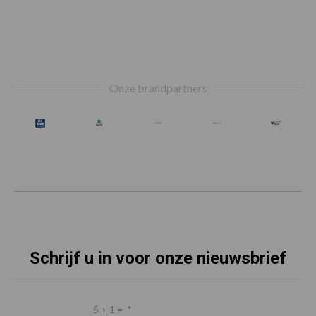
Footer
Onze brandpartners
Schrijf u in voor onze nieuwsbrief
5 + 1 =
*