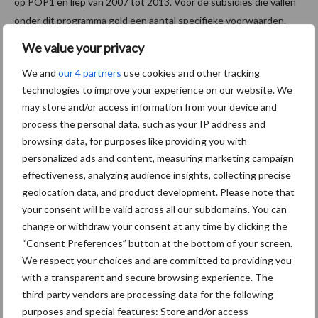
op POP1 en liep van 2007 tot 2013. Voor de subsidies die vallen
onder dit programma gold een aantal specifieke voorwaarden.
We value your privacy
Bron:
RVO
We and
our 4 partners
use cookies and other tracking
Aanbevolen voor jou!
technologies to improve your experience on our website. We
may store and/or access information from your device and
Grondstoffenmarkt blijft
process the personal data, such as your IP address and
grillig: droogte en
browsing data, for purposes like providing you with
geopolitiek houden handel
personalized ads and content, measuring marketing campaign
in de greep
effectiveness, analyzing audience insights, collecting precise
geolocation data, and product development. Please note that
your consent will be valid across all our subdomains. You can
De speenhuid: een vaak
change or withdraw your consent at any time by clicking the
onderschatte risicofactor
“Consent Preferences” button at the bottom of your screen.
voor mastitis
We respect your choices and are committed to providing you
with a transparent and secure browsing experience. The
third-party vendors are processing data for the following
ForFarmers ziet volume en
purposes and special features: Store and/or access