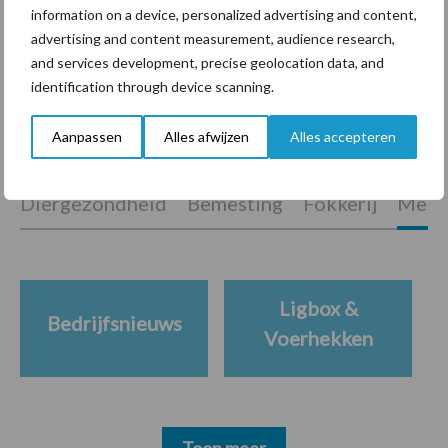
marktaandeel groeien in
information on a device, personalized advertising and content,
krimpende Nederlandse
advertising and content measurement, audience research,
markt
and services development, precise geolocation data, and
identification through device scanning.
Aanpassen
Alles afwijzen
Alles accepteren
Themapagina's
Diergezondheid
Bemesting
Fokkerij
Melkv
Ligbox &
Bedrijfsnieuws
Voerhekken