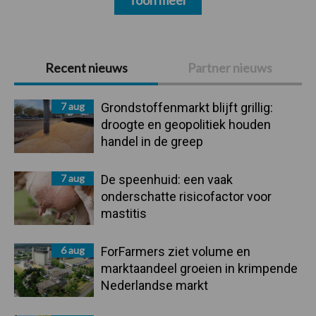
Toon meer
Primaire
Recent nieuws
Partner nieuws
Sidebar
7 aug
Grondstoffenmarkt blijft grillig:
droogte en geopolitiek houden
handel in de greep
7 aug
De speenhuid: een vaak
onderschatte risicofactor voor
mastitis
6 aug
ForFarmers ziet volume en
marktaandeel groeien in krimpende
Nederlandse markt