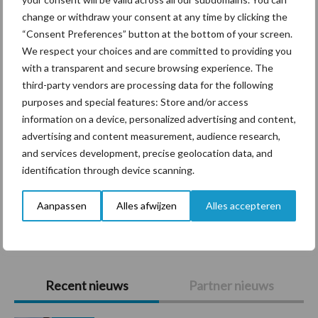
Themapagina's
change or withdraw your consent at any time by clicking the
“Consent Preferences” button at the bottom of your screen.
Diergezondheid
Bemesting
Fokkerij
Melkv
We respect your choices and are committed to providing you
with a transparent and secure browsing experience. The
third-party vendors are processing data for the following
purposes and special features: Store and/or access
information on a device, personalized advertising and content,
Beregening
Bijproducten
advertising and content measurement, audience research,
and services development, precise geolocation data, and
identification through device scanning.
Aanpassen
Alles afwijzen
Alles accepteren
Toon meer
Primaire
Recent nieuws
Partner nieuws
Sidebar