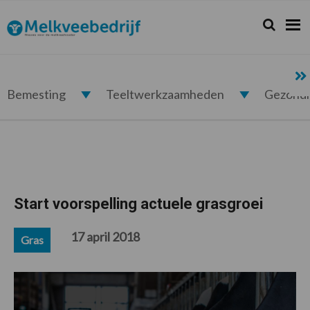
Spring
Door
Spring
Spring
naar
naar
naar
naar
Zoeken...
Zoek
Melkveebedrijf.nl
de
de
de
de
hoofdnavigatie
hoofd
eerste
voettekst
inhoud
sidebar
Bemesting
Teeltwerkzaamheden
Gezond
Start voorspelling actuele grasgroei
17 april 2018
Gras