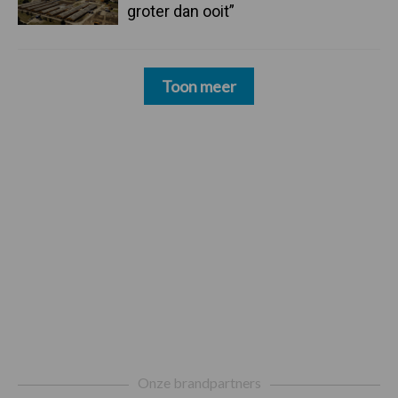
groter dan ooit”
Toon meer
Footer
Onze brandpartners