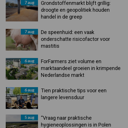
7 aug
Grondstoffenmarkt blijft grillig:
droogte en geopolitiek houden
handel in de greep
7 aug
De speenhuid: een vaak
onderschatte risicofactor voor
mastitis
6 aug
ForFarmers ziet volume en
marktaandeel groeien in krimpende
Nederlandse markt
6 aug
Tien praktische tips voor een
langere levensduur
5 aug
“Vraag naar praktische
hygieneoplossingen is in Polen