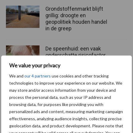
Grondstoffenmarkt blijft
grillig: droogte en
geopolitiek houden handel
in de greep
De speenhuid: een vaak
onderschatte risicofactor
voor mastitis
We value your privacy
We and
our 4 partners
use cookies and other tracking
technologies to improve your experience on our website. We
ForFarmers ziet volume en
may store and/or access information from your device and
marktaandeel groeien in
process the personal data, such as your IP address and
krimpende Nederlandse
browsing data, for purposes like providing you with
markt
personalized ads and content, measuring marketing campaign
effectiveness, analyzing audience insights, collecting precise
geolocation data, and product development. Please note that
your consent will be valid across all our subdomains. You can