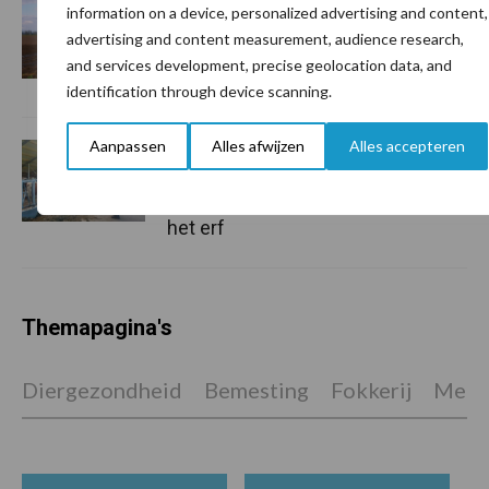
Van onze partner De Heus
information on a device, personalized advertising and content,
Bemesting 2026: zo haal je
advertising and content measurement, audience research,
meer uit minder stikstof
and services development, precise geolocation data, and
identification through device scanning.
Aanpassen
Alles afwijzen
Alles accepteren
Van onze partner De Heus
Stefan Galesloot investeert
in stal en voer voor rust op
het erf
Themapagina's
Diergezondheid
Bemesting
Fokkerij
Melkv