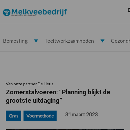
Spring
Door
Spring
Spring
naar
naar
naar
naar
Z
Melkveebedrijf.nl
de
de
de
de
hoofdnavigatie
hoofd
eerste
voettekst
inhoud
sidebar
Bemesting
Teeltwerkzaamheden
Gezond
Van onze partner De Heus
Zomerstalvoeren: “Planning blijkt de
grootste uitdaging”
31 maart 2023
Gras
Voermethode