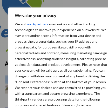
We value your privacy
We and
our 4 partners
use cookies and other tracking
technologies to improve your experience on our website. We
may store and/or access information from your device and
process the personal data, such as your IP address and
browsing data, for purposes like providing you with
personalized ads and content, measuring marketing campaign
effectiveness, analyzing audience insights, collecting precise
Aanbevolen voor jou!
P
geolocation data, and product development. Please note that
your consent will be valid across all our subdomains. You can
S
change or withdraw your consent at any time by clicking the
Van onze partner De Heus
“Consent Preferences” button at the bottom of your screen.
De Heus rondt overname CJ
We respect your choices and are committed to providing you
Feed & Care af
with a transparent and secure browsing experience. The
third-party vendors are processing data for the following
purposes and special features: Store and/or access