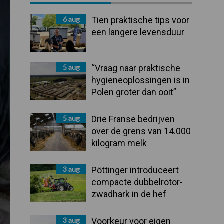
Sidebar
6 aug
Tien praktische tips voor
een langere levensduur
5 aug
“Vraag naar praktische
hygieneoplossingen is in
Polen groter dan ooit”
5 aug
Drie Franse bedrijven
over de grens van 14.000
kilogram melk
3 aug
Pöttinger introduceert
compacte dubbelrotor-
zwadhark in de hef
3 aug
Voorkeur voor eigen