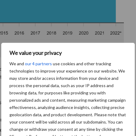
We value your privacy
We and
our 4 partners
use cookies and other tracking
technologies to improve your experience on our website. We
may store and/or access information from your device and
process the personal data, such as your IP address and
browsing data, for purposes like providing you with
personalized ads and content, measuring marketing campaign
at vooral uit luzerne
effectiveness, analyzing audience insights, collecting precise
geolocation data, and product development. Please note that
rocent van het totale Nederlandse landbouwareaal in
your consent will be valid across all our subdomains. You can
erne. Het areaal luzerne neemt al een aantal jaren af.
change or withdraw your consent at any time by clicking the