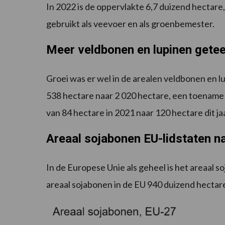
In 2022 is de oppervlakte 6,7 duizend hectare
gebruikt als veevoer en als groenbemester.
Meer veldbonen en lupinen getee
Groei was er wel in de arealen veldbonen en 
538 hectare naar 2 020 hectare, een toename v
van 84 hectare in 2021 naar 120 hectare dit ja
Areaal sojabonen EU-lidstaten 
In de Europese Unie als geheel is het areaal 
areaal sojabonen in de EU 940 duizend hectare