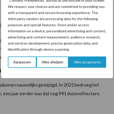
“Consent Preferences” button at the bottom of your screen.
, 8 procent minder dan een jaar eerder. Luzerne wordt
We respect your choices and are committed to providing you
with a transparent and secure browsing experience. The
third-party vendors are processing data for the following
ld
purposes and special features: Store and/or access
information on a device, personalized advertising and content,
advertising and content measurement, audience research,
lupine. De oppervlakte veldbonen groeide in 2022 met
and services development, precise geolocation data, and
an 36 procent. Het areaal niet-bittere lupine groeide
identification through device scanning.
ar (+42 procent).
Aanpassen
Alles afwijzen
Alles accepteren
nagenoeg onveranderd
sojabonen nauwelijks gewijzigd. In 2021 bedroeg het
, een jaar eerder was dat nog 941 duizend hectare.