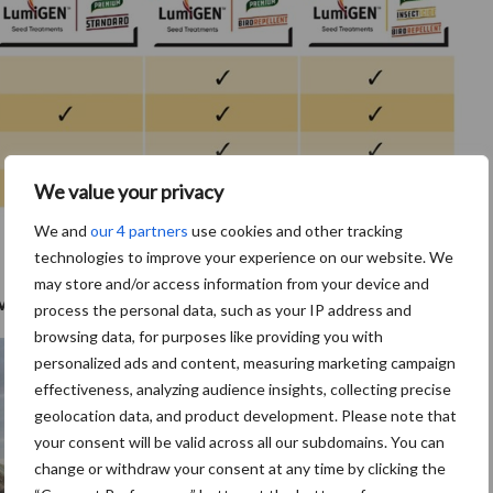
We value your privacy
We and
our 4 partners
use cookies and other tracking
technologies to improve your experience on our website. We
may store and/or access information from your device and
n veehouders met
P7326
,
P8057
,
P7948
of
P8333
?
process the personal data, such as your IP address and
browsing data, for purposes like providing you with
personalized ads and content, measuring marketing campaign
effectiveness, analyzing audience insights, collecting precise
geolocation data, and product development. Please note that
your consent will be valid across all our subdomains. You can
change or withdraw your consent at any time by clicking the