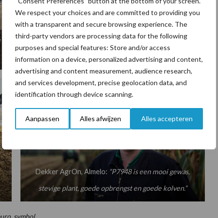
“Consent Preferences” button at the bottom of your screen.
We respect your choices and are committed to providing you
with a transparent and secure browsing experience. The
third-party vendors are processing data for the following
e
Mts Benning, Dwingeloo:
“P8333: Ondanks de droogte
purposes and special features: Store and/or access
toch een opbrengst tussen de 55 en 60 ton per ha.”
information on a device, personalized advertising and content,
advertising and content measurement, audience research,
and services development, precise geolocation data, and
identification through device scanning.
Aanpassen
Alles afwijzen
Alles accepteren
Dekker AgrOn, Almelo:
“P7948 is een mooi gewas,
stevige plant, goede opbrengst en goede kolven.”
euro_symbol