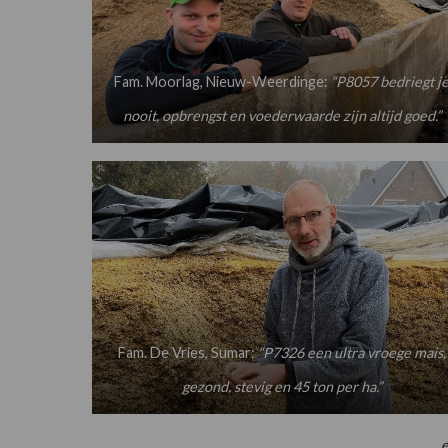
Fam. Moorlag, Nieuw-Weerdinge:
“P8057 bedriegt j
nooit, opbrengst en voederwaarde zijn altijd goed.”
Fam. De Vries, Sumar:
“P7326 een ultra vroege mais,
gezond, stevig en 45 ton per ha.”