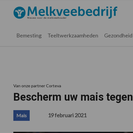
Spring
Door
Spring
Spring
naar
naar
naar
naar
Melkveebedrijf.nl
de
de
de
de
hoofdnavigatie
hoofd
eerste
voettekst
inhoud
sidebar
Bemesting
Teeltwerkzaamheden
Gezondheid
Van onze partner Corteva
Bescherm uw mais tegen 
19 februari 2021
Mais