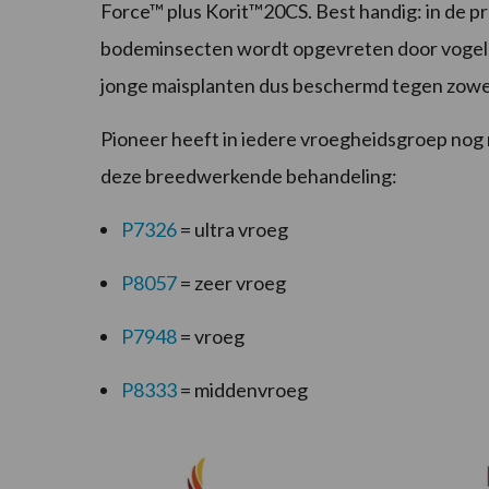
Force™ plus Korit™20CS. Best handig: in de p
bodeminsecten wordt opgevreten door vogels
jonge maisplanten dus beschermd tegen zowel 
Pioneer heeft in iedere vroegheidsgroep no
deze breedwerkende behandeling:
P7326
= ultra vroeg
P8057
= zeer vroeg
P7948
= vroeg
P8333
= middenvroeg