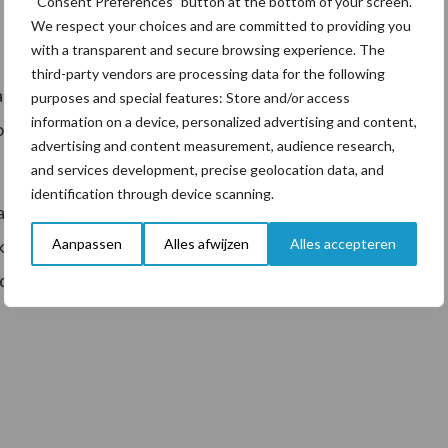
“Consent Preferences” button at the bottom of your screen.
We respect your choices and are committed to providing you
with a transparent and secure browsing experience. The
third-party vendors are processing data for the following
at te gebruiken. Fosfaat uit kunstmest is niet
purposes and special features: Store and/or access
information on a device, personalized advertising and content,
en zoals Crystal Green zijn wel mogelijk, ook al is
advertising and content measurement, audience research,
and services development, precise geolocation data, and
identification through device scanning.
aat, het heeft geen gevolgen voor het gebruiken van
Aanpassen
Alles afwijzen
Alles accepteren
lijk aangegeven dat de voorwaarden voor derogatie
 daar hoort Crystal Green bij.