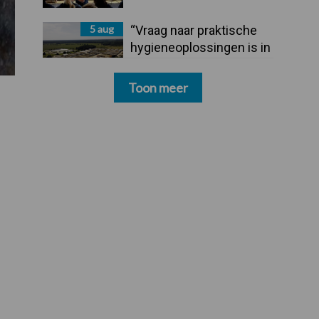
5 aug
“Vraag naar praktische
hygieneoplossingen is in
Polen groter dan ooit”
Toon meer