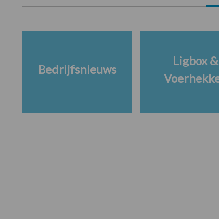
Ligbox &
Bedrijfsnieuws
Voerhekk
Footer