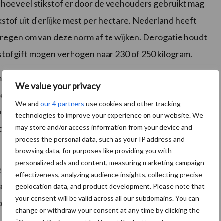
 hoeveel stikstof er door de veehouders gebruikt mag
kstof uit dierlijke mest per hectare. Nederland heeft
egen om van deze norm af te wijken. Derogatie houdt
stofgift mogen verhogen naar 230 of 250 kilogram.
et de hoeveelheid stikstof die er door de veehouders
We value your privacy
ken met de hoevéélheid fosfaat die gebruikt mag
We and
our 4 partners
use cookies and other tracking
ogatiebedrijven geen fosfaat uit kunstmest mogen
technologies to improve your experience on our website. We
may store and/or access information from your device and
ndering. Enkel en alleen omdat dit een herwonnen
process the personal data, such as your IP address and
browsing data, for purposes like providing you with
personalized ads and content, measuring marketing campaign
. De beslissing wordt wellicht pas in juni genomen.
effectiveness, analyzing audience insights, collecting precise
n toe zijn want men wil binnenkort beginnen met het
geolocation data, and product development. Please note that
your consent will be valid across all our subdomains. You can
 houden op de derogatie, hoe moet er dan gehandeld
change or withdraw your consent at any time by clicking the