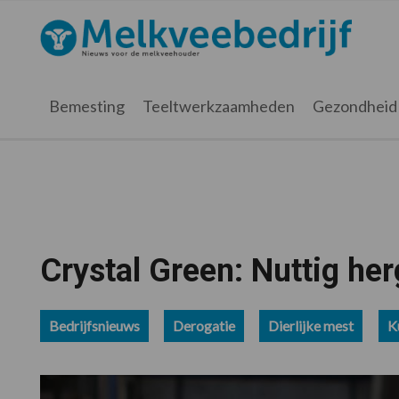
Spring
Door
Spring
Spring
naar
naar
naar
naar
Melkveebedrijf.nl
de
de
de
de
hoofdnavigatie
hoofd
eerste
voettekst
inhoud
sidebar
Bemesting
Teeltwerkzaamheden
Gezondheid
Crystal Green: Nuttig her
Bedrijfsnieuws
Derogatie
Dierlijke mest
K