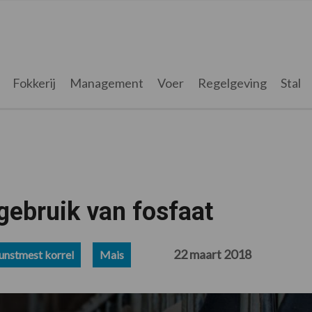
Fokkerij
Management
Voer
Regelgeving
Stal
gebruik van fosfaat
22 maart 2018
unstmest korrel
Mais