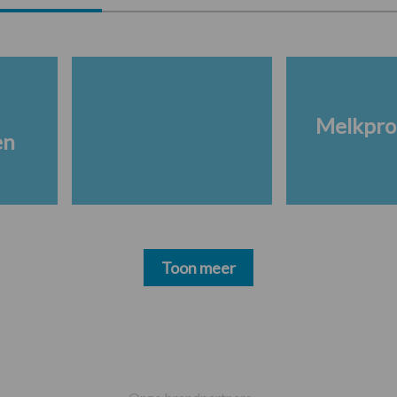
Melkpro
en
Toon meer