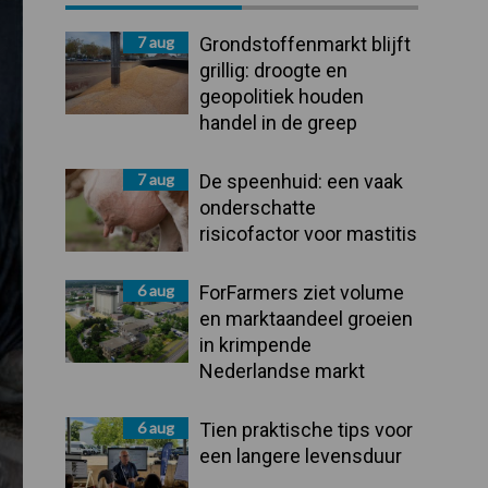
Sidebar
7 aug
Grondstoffenmarkt blijft
grillig: droogte en
geopolitiek houden
handel in de greep
7 aug
De speenhuid: een vaak
onderschatte
risicofactor voor mastitis
6 aug
ForFarmers ziet volume
en marktaandeel groeien
in krimpende
Nederlandse markt
6 aug
Tien praktische tips voor
een langere levensduur