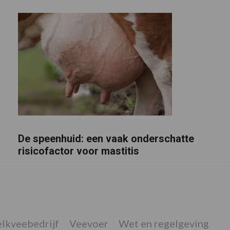
De speenhuid: een vaak onderschatte
risicofactor voor mastitis
lkveebedrijf
Veevoer
Wet en regelgeving