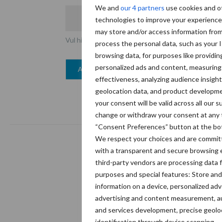
We and
our 4 partners
use cookies and o
technologies to improve your experienc
may store and/or access information fro
Vul hier uw e-mailadres in
process the personal data, such as your 
browsing data, for purposes like providin
personalized ads and content, measurin
effectiveness, analyzing audience insight
geolocation data, and product developme
your consent will be valid across all our
change or withdraw your consent at any t
“Consent Preferences” button at the bo
We respect your choices and are committ
with a transparent and secure browsing 
third-party vendors are processing data f
Abonneren
purposes and special features: Store and
information on a device, personalized adv
advertising and content measurement, a
Contact
and services development, precise geolo
identification through device scanning.