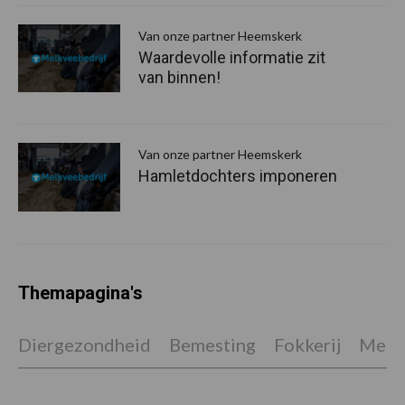
Van onze partner Heemskerk
Waardevolle informatie zit
van binnen!
Van onze partner Heemskerk
Hamletdochters imponeren
Themapagina's
Diergezondheid
Bemesting
Fokkerij
Melkv