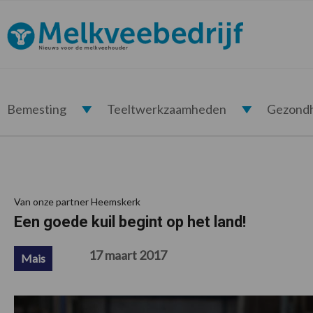
Spring
Door
Spring
Spring
naar
naar
naar
naar
Melkveebedrijf.nl
de
de
de
de
hoofdnavigatie
hoofd
eerste
voettekst
inhoud
sidebar
Bemesting
Teeltwerkzaamheden
Gezond
Van onze partner Heemskerk
Een goede kuil begint op het land!
17 maart 2017
Mais