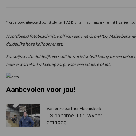
*) onderzoek uitgevoerd door studenten HAS Dronten in samenwerking met Ingenieursbur
Hoofdbeeld fotobijschrift: Kolf van een met GrowPEQ Maize behandel
duidelijke hoge kolfopbrengst.
Fotobijschrift: duidelijk verschil in wortelontwikkeling tussen behan
betere wortelontwikkeling zorgt voor een vitalere plant.
Aanbevolen voor jou!
P
S
Van onze partner Heemskerk
DS opname uit ruwvoer
omhoog