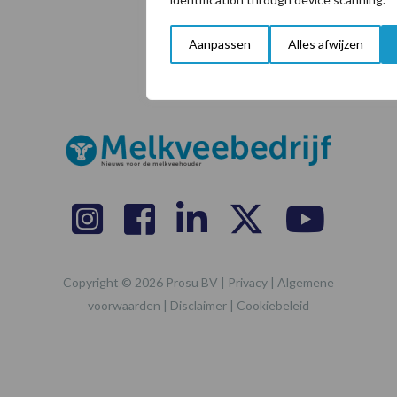
Adverteren
Aanpassen
Alles afwijzen
Nieuwsbrief
Copyright © 2026 Prosu BV |
Privacy
|
Algemene
voorwaarden
|
Disclaimer
|
Cookiebeleid