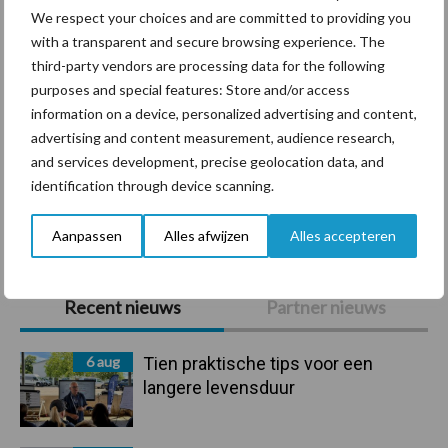
We respect your choices and are committed to providing you
with a transparent and secure browsing experience. The
third-party vendors are processing data for the following
Compost
Dierlijke mest
purposes and special features: Store and/or access
information on a device, personalized advertising and content,
advertising and content measurement, audience research,
and services development, precise geolocation data, and
identification through device scanning.
Toon meer
Aanpassen
Alles afwijzen
Alles accepteren
Primaire
Recent nieuws
Partner nieuws
Sidebar
6 aug
Tien praktische tips voor een
langere levensduur