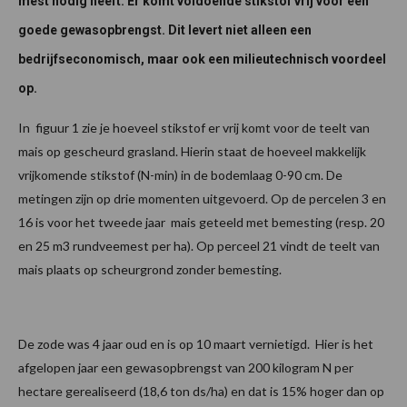
mest nodig heeft. Er komt voldoende stikstof vrij voor een
goede gewasopbrengst. Dit levert niet alleen een
bedrijfseconomisch, maar ook een milieutechnisch voordeel
op.
In figuur 1 zie je hoeveel stikstof er vrij komt voor de teelt van
mais op gescheurd grasland. Hierin staat de hoeveel makkelijk
vrijkomende stikstof (N-min) in de bodemlaag 0-90 cm. De
metingen zijn op drie momenten uitgevoerd. Op de percelen 3 en
16 is voor het tweede jaar mais geteeld met bemesting (resp. 20
en 25 m3 rundveemest per ha). Op perceel 21 vindt de teelt van
mais plaats op scheurgrond zonder bemesting.
De zode was 4 jaar oud en is op 10 maart vernietigd. Hier is het
afgelopen jaar een gewasopbrengst van 200 kilogram N per
hectare gerealiseerd (18,6 ton ds/ha) en dat is 15% hoger dan op