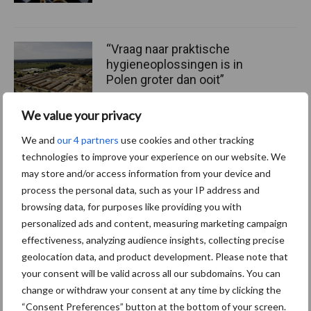
“Vraag naar praktische
hygieneoplossingen is in
Polen groter dan ooit”
We value your privacy
Drie Franse bedrijven over
We and
our 4 partners
use cookies and other tracking
de grens van 14.000
technologies to improve your experience on our website. We
kilogram melk
may store and/or access information from your device and
process the personal data, such as your IP address and
browsing data, for purposes like providing you with
personalized ads and content, measuring marketing campaign
effectiveness, analyzing audience insights, collecting precise
Themapagina's
geolocation data, and product development. Please note that
your consent will be valid across all our subdomains. You can
Diergezondheid
Bemesting
Fokkerij
Melkv
change or withdraw your consent at any time by clicking the
“Consent Preferences” button at the bottom of your screen.