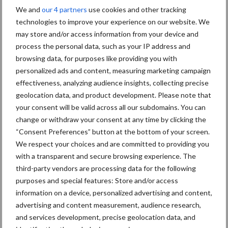
We and
our 4 partners
use cookies and other tracking
verdient extra aandacht
technologies to improve your experience on our website. We
may store and/or access information from your device and
process the personal data, such as your IP address and
Van onze partner Corteva
browsing data, for purposes like providing you with
Inkuilen van eerste
personalized ads and content, measuring marketing campaign
grassnede voorlopig flinke
effectiveness, analyzing audience insights, collecting precise
uitdaging
geolocation data, and product development. Please note that
your consent will be valid across all our subdomains. You can
change or withdraw your consent at any time by clicking the
Van onze partner Corteva
“Consent Preferences” button at the bottom of your screen.
Nieuwe zaadbehandeling
We respect your choices and are committed to providing you
tegen ritnaalden haalt goede
with a transparent and secure browsing experience. The
resultaten
third-party vendors are processing data for the following
purposes and special features: Store and/or access
information on a device, personalized advertising and content,
Themapagina's
advertising and content measurement, audience research,
and services development, precise geolocation data, and