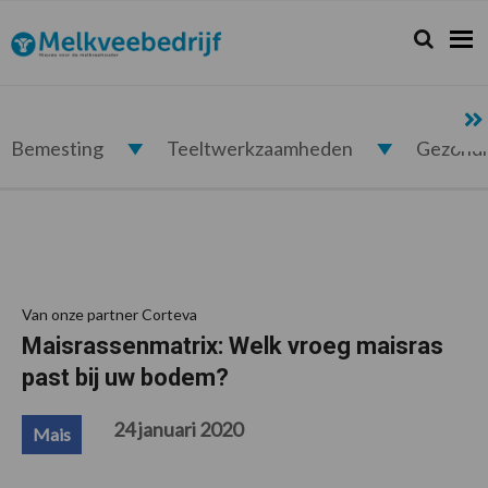
Spring
Door
Spring
Spring
naar
naar
naar
naar
Zoeken...
Zoek
Melkveebedrijf.nl
de
de
de
de
hoofdnavigatie
hoofd
eerste
voettekst
inhoud
sidebar
Bemesting
Teeltwerkzaamheden
Gezond
Van onze partner Corteva
Maisrassenmatrix: Welk vroeg maisras
past bij uw bodem?
24 januari 2020
Mais