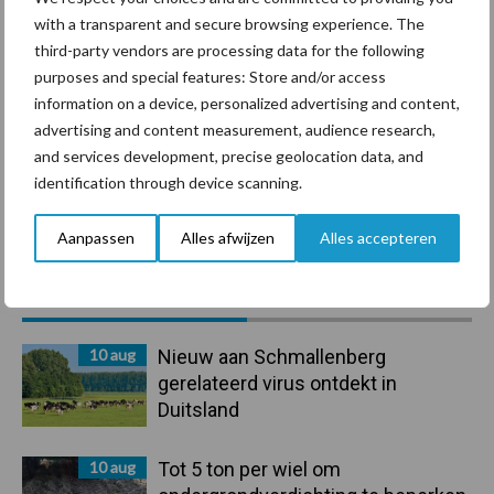
with a transparent and secure browsing experience. The
Beregening
Bijproducten
third-party vendors are processing data for the following
purposes and special features: Store and/or access
information on a device, personalized advertising and content,
advertising and content measurement, audience research,
and services development, precise geolocation data, and
identification through device scanning.
Toon meer
Aanpassen
Alles afwijzen
Alles accepteren
Primaire
Recent nieuws
Partner nieuws
Sidebar
10 aug
Nieuw aan Schmallenberg
gerelateerd virus ontdekt in
Duitsland
10 aug
Tot 5 ton per wiel om