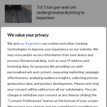
Tot 5 ton per wiel om
ondergrondverdichting te
beperken
We value your privacy
Jaarverslag 2025 Royal A-
We and
our 4 partners
use cookies and other tracking
ware: omzet groeit,
nettoresultaat daalt
technologies to improve your experience on our website. We
may store and/or access information from your device and
process the personal data, such as your IP address and
browsing data, for purposes like providing you with
personalized ads and content, measuring marketing campaign
Themapagina's
effectiveness, analyzing audience insights, collecting precise
geolocation data, and product development. Please note that
Diergezondheid
Bemesting
Fokkerij
Melkv
your consent will be valid across all our subdomains. You can
change or withdraw your consent at any time by clicking the
“Consent Preferences” button at the bottom of your screen.
We respect your choices and are committed to providing you