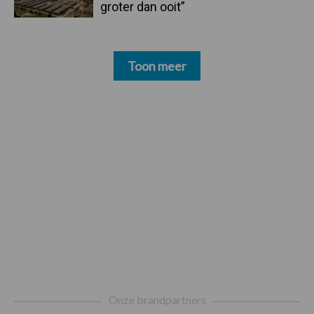
groter dan ooit”
Toon meer
Footer
Onze brandpartners