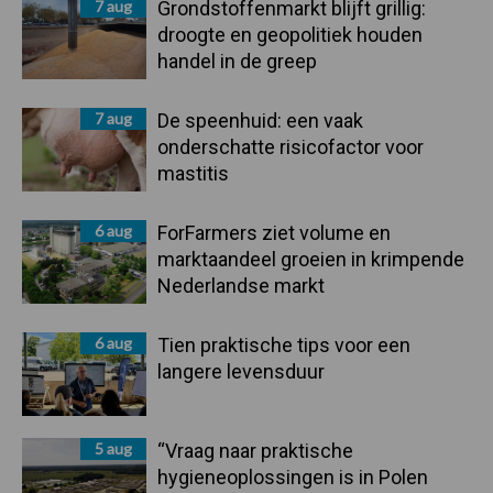
7 aug
Grondstoffenmarkt blijft grillig:
droogte en geopolitiek houden
handel in de greep
7 aug
De speenhuid: een vaak
onderschatte risicofactor voor
mastitis
6 aug
ForFarmers ziet volume en
marktaandeel groeien in krimpende
Nederlandse markt
6 aug
Tien praktische tips voor een
langere levensduur
5 aug
“Vraag naar praktische
hygieneoplossingen is in Polen