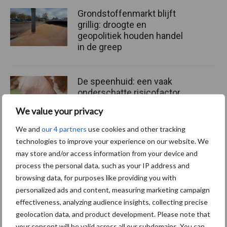
Grondstoffenmarkt blijft
grillig: droogte en
geopolitiek houden handel
in de greep
De speenhuid: een vaak
onderschatte risicofactor
voor mastitis
We value your privacy
We and
our 4 partners
use cookies and other tracking
technologies to improve your experience on our website. We
ForFarmers ziet volume en
may store and/or access information from your device and
marktaandeel groeien in
process the personal data, such as your IP address and
krimpende Nederlandse
browsing data, for purposes like providing you with
markt
personalized ads and content, measuring marketing campaign
effectiveness, analyzing audience insights, collecting precise
geolocation data, and product development. Please note that
your consent will be valid across all our subdomains. You can