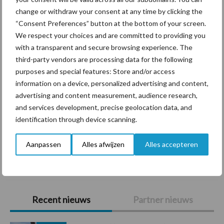
Themapagina's
change or withdraw your consent at any time by clicking the
“Consent Preferences” button at the bottom of your screen.
Diergezondheid
Bemesting
Fokkerij
Melkv
We respect your choices and are committed to providing you
with a transparent and secure browsing experience. The
third-party vendors are processing data for the following
purposes and special features: Store and/or access
Ligbox &
information on a device, personalized advertising and content,
Bedrijfsnieuws
Voerhekken
advertising and content measurement, audience research,
and services development, precise geolocation data, and
identification through device scanning.
Aanpassen
Alles afwijzen
Alles accepteren
Toon meer
Primaire
Recent nieuws
Partner nieuws
Sidebar