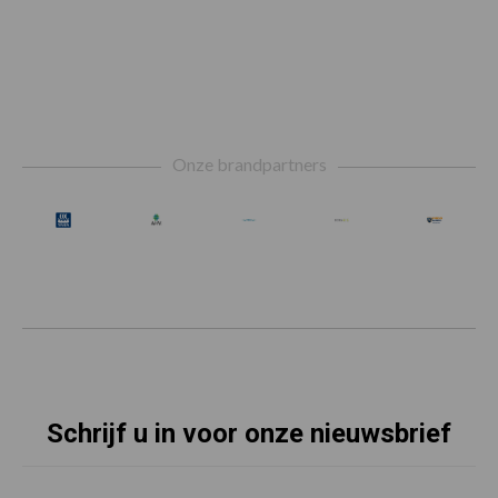
Footer
Onze brandpartners
Schrijf u in voor onze nieuwsbrief