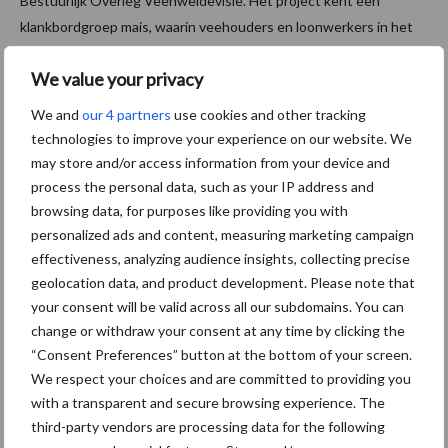
Bestuurlijk Overleg Veenweidevisie. Het project kent een
klankbordgroep mais, waarin veehouders en loonwerkers in het
Friese veenweidegebied zitting hebben.
We value your privacy
Bron: DLV Advies
We and
our 4 partners
use cookies and other tracking
Aanbevolen voor jou!
technologies to improve your experience on our website. We
may store and/or access information from your device and
process the personal data, such as your IP address and
Grondstoffenmarkt blijft
browsing data, for purposes like providing you with
grillig: droogte en
personalized ads and content, measuring marketing campaign
geopolitiek houden handel
effectiveness, analyzing audience insights, collecting precise
in de greep
geolocation data, and product development. Please note that
your consent will be valid across all our subdomains. You can
De speenhuid: een vaak
change or withdraw your consent at any time by clicking the
onderschatte risicofactor
“Consent Preferences” button at the bottom of your screen.
voor mastitis
We respect your choices and are committed to providing you
with a transparent and secure browsing experience. The
third-party vendors are processing data for the following