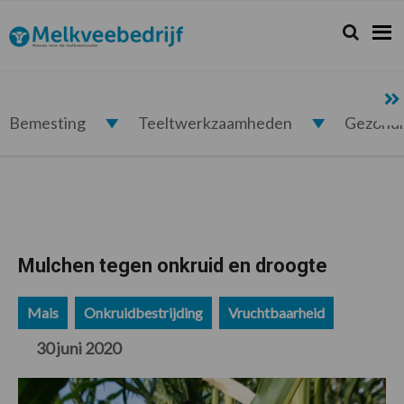
Spring
Door
Spring
Spring
naar
naar
naar
naar
Zoeken...
Zoek
Melkveebedrijf.nl
de
de
de
de
hoofdnavigatie
hoofd
eerste
voettekst
inhoud
sidebar
Bemesting
Teeltwerkzaamheden
Gezond
Mulchen tegen onkruid en droogte
Mais
Onkruidbestrijding
Vruchtbaarheid
30 juni 2020