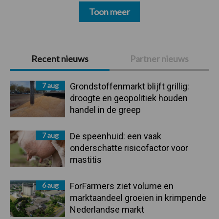
Toon meer
Primaire
Recent nieuws
Partner nieuws
Sidebar
7 aug
Grondstoffenmarkt blijft grillig:
droogte en geopolitiek houden
handel in de greep
7 aug
De speenhuid: een vaak
onderschatte risicofactor voor
mastitis
6 aug
ForFarmers ziet volume en
marktaandeel groeien in krimpende
Nederlandse markt