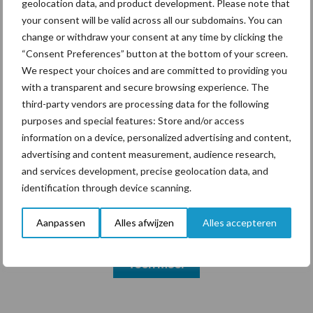
geolocation data, and product development. Please note that
your consent will be valid across all our subdomains. You can
change or withdraw your consent at any time by clicking the
Themapagina's
“Consent Preferences” button at the bottom of your screen.
We respect your choices and are committed to providing you
with a transparent and secure browsing experience. The
Diergezondheid
Bemesting
Fokkerij
Melkv
third-party vendors are processing data for the following
purposes and special features: Store and/or access
information on a device, personalized advertising and content,
advertising and content measurement, audience research,
and services development, precise geolocation data, and
Belgisch witblauw
Droogstand
identification through device scanning.
Aanpassen
Alles afwijzen
Alles accepteren
Toon meer