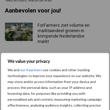
Tekst en foto's: Martin de Vries
Aanbevolen voor jou!
ForFarmers ziet volume en
marktaandeel groeien in
krimpende Nederlandse
markt
Tien praktische tips voor
We value your privacy
een langere levensduur
We and
our 4 partners
use cookies and other tracking
technologies to improve your experience on our website. We
may store and/or access information from your device and
process the personal data, such as your IP address and
“Vraag naar praktische
browsing data, for purposes like providing you with
hygieneoplossingen is in
personalized ads and content, measuring marketing campaign
Polen groter dan ooit”
effectiveness, analyzing audience insights, collecting precise