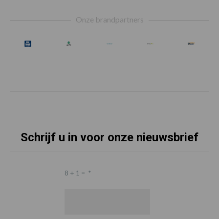
Footer
Onze brandpartners
Schrijf u in voor onze nieuwsbrief
8 + 1 =
*