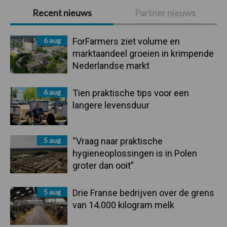
Primaire
Recent nieuws
Partner nieuws
Sidebar
6 aug
ForFarmers ziet volume en
marktaandeel groeien in krimpende
Nederlandse markt
6 aug
Tien praktische tips voor een
langere levensduur
5 aug
“Vraag naar praktische
hygieneoplossingen is in Polen
groter dan ooit”
5 aug
Drie Franse bedrijven over de grens
van 14.000 kilogram melk