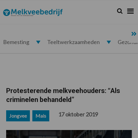
Spring
Door
Spring
Spring
naar
naar
naar
naar
Zoeken...
Zoek
Melkveebedrijf.nl
de
de
de
de
hoofdnavigatie
hoofd
eerste
voettekst
inhoud
sidebar
Bemesting
Teeltwerkzaamheden
Gezond
Protesterende melkveehouders: “Als
criminelen behandeld”
17 oktober 2019
Jongvee
Mais