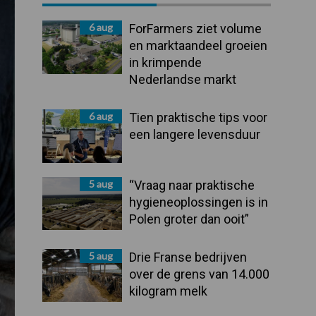
Sidebar
6 aug
ForFarmers ziet volume
en marktaandeel groeien
in krimpende
Nederlandse markt
6 aug
Tien praktische tips voor
een langere levensduur
5 aug
“Vraag naar praktische
hygieneoplossingen is in
Polen groter dan ooit”
5 aug
Drie Franse bedrijven
over de grens van 14.000
kilogram melk