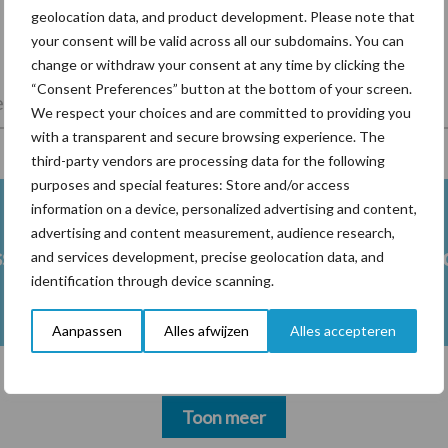
geolocation data, and product development. Please note that
your consent will be valid across all our subdomains. You can
change or withdraw your consent at any time by clicking the
“Consent Preferences” button at the bottom of your screen.
lkveebedrijf
Veevoer
Wet en regelgeving
We respect your choices and are committed to providing you
with a transparent and secure browsing experience. The
third-party vendors are processing data for the following
purposes and special features: Store and/or access
information on a device, personalized advertising and content,
advertising and content measurement, audience research,
ss
Ketose
Klauwgez
and services development, precise geolocation data, and
identification through device scanning.
Aanpassen
Alles afwijzen
Alles accepteren
Toon meer