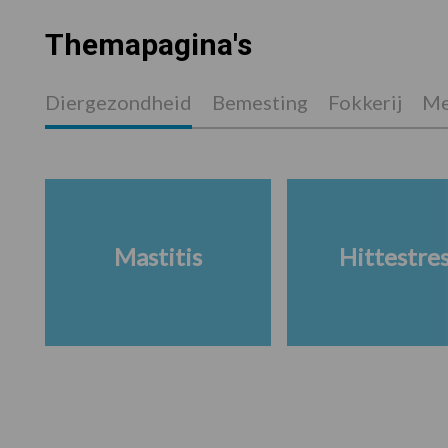
Themapagina's
Diergezondheid
Bemesting
Fokkerij
Me
Mastitis
Hittestre