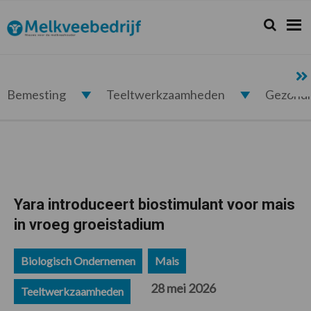
Spring
Door
Spring
Spring
naar
naar
naar
naar
Zoeken...
Zoek
Melkveebedrijf.nl
de
de
de
de
hoofdnavigatie
hoofd
eerste
voettekst
inhoud
sidebar
Bemesting
Teeltwerkzaamheden
Gezond
Yara introduceert biostimulant voor mais
in vroeg groeistadium
Biologisch Ondernemen
Mais
28 mei 2026
Teeltwerkzaamheden