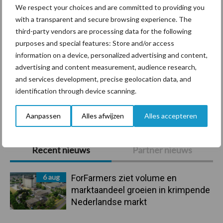
We respect your choices and are committed to providing you
with a transparent and secure browsing experience. The
third-party vendors are processing data for the following
Beregening
Bijproducten
purposes and special features: Store and/or access
information on a device, personalized advertising and content,
advertising and content measurement, audience research,
and services development, precise geolocation data, and
identification through device scanning.
Toon meer
Aanpassen
Alles afwijzen
Alles accepteren
Primaire
Recent nieuws
Partner nieuws
Sidebar
6 aug
ForFarmers ziet volume en
marktaandeel groeien in krimpende
Nederlandse markt