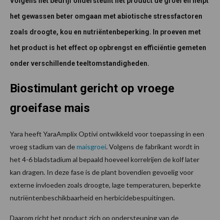
Volgens het bedrijf ondersteunt het product de groei en helpt
het gewassen beter omgaan met abiotische stressfactoren
zoals droogte, kou en nutriëntenbeperking. In proeven met
het product is het effect op opbrengst en efficiëntie gemeten
onder verschillende teeltomstandigheden.
Biostimulant gericht op vroege
groeifase mais
Yara heeft YaraAmplix Optivi ontwikkeld voor toepassing in een
vroeg stadium van de
maisgroei
. Volgens de fabrikant wordt in
het 4-6 bladstadium al bepaald hoeveel korrelrijen de kolf later
kan dragen. In deze fase is de plant bovendien gevoelig voor
externe invloeden zoals droogte, lage temperaturen, beperkte
nutriëntenbeschikbaarheid en herbicidebespuitingen.
Daarom richt het product zich op ondersteuning van de