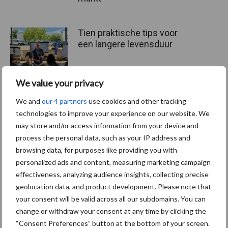
Tien praktische tips voor
een langere levensduur
We value your privacy
“Vraag naar praktische
We and
our 4 partners
use cookies and other tracking
hygieneoplossingen is in
technologies to improve your experience on our website. We
Polen groter dan ooit”
may store and/or access information from your device and
process the personal data, such as your IP address and
browsing data, for purposes like providing you with
personalized ads and content, measuring marketing campaign
effectiveness, analyzing audience insights, collecting precise
Themapagina's
geolocation data, and product development. Please note that
your consent will be valid across all our subdomains. You can
Diergezondheid
Bemesting
Fokkerij
Melkv
change or withdraw your consent at any time by clicking the
“Consent Preferences” button at the bottom of your screen.