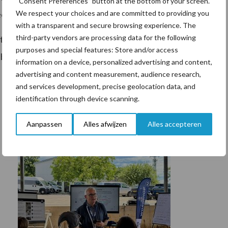
“Consent Preferences” button at the bottom of your screen.
We respect your choices and are committed to providing you
eenkomsten, webinars en studiegroepen.
with a transparent and secure browsing experience. The
third-party vendors are processing data for the following
artners een belangrijke rol bij het delen van kennis
purposes and special features: Store and/or access
bouw, Visserij, Voedselzekerheid en Natuur
information on a device, personalized advertising and content,
advertising and content measurement, audience research,
and services development, precise geolocation data, and
identification through device scanning.
Aanpassen
Alles afwijzen
Alles accepteren