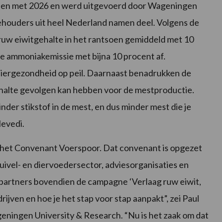
tot en met 2026 en werd uitgevoerd door Wageningen
houders uit heel Nederland namen deel. Volgens de
uw eiwitgehalte in het rantsoen gemiddeld met 10
e ammoniakemissie met bijna 10 procent af.
iergezondheid op peil. Daarnaast benadrukken de
halte gevolgen kan hebben voor de mestproductie.
der stikstof in de mest, en dus minder mest die je
evedi.
 het Convenant Voerspoor. Dat convenant is opgezet
zuivel- en diervoedersector, adviesorganisaties en
de partners bovendien de campagne ‘Verlaag ruw eiwit,
ijven en hoe je het stap voor stap aanpakt”, zei Paul
geningen University & Research. “Nu is het zaak om dat