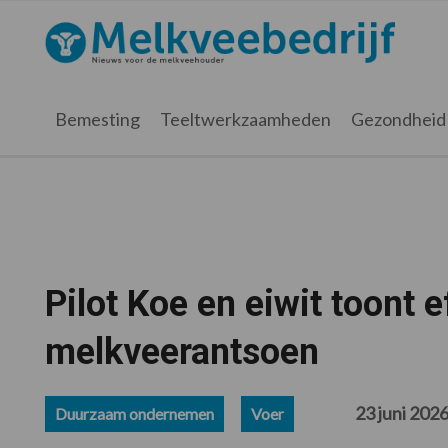
Spring
Door
Spring
Spring
naar
naar
naar
naar
Melkveebedrijf.nl
de
de
de
de
hoofdnavigatie
hoofd
eerste
voettekst
inhoud
sidebar
Bemesting
Teeltwerkzaamheden
Gezondheid
Pilot Koe en eiwit toont e
melkveerantsoen
23 juni 202
Duurzaam ondernemen
Voer