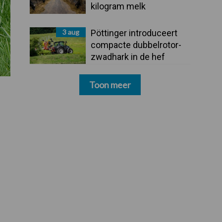
kilogram melk
3 aug
Pöttinger introduceert
compacte dubbelrotor-
zwadhark in de hef
Toon meer