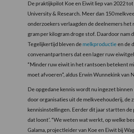
De praktijkpilot Koe en Eiwit liep van 2022 
University & Research. Meer dan 150 melkvee
onderzoekers verlaagden de deelnemers het r
gram per kilogram droge stof. Daardoor nam d
Tegelijkertijd bleven de
melkproductie
en de d
convenantpartners dat een lager ruw eiwitge
“Minder ruw eiwit in het rantsoen betekent min
moet afvoeren”, aldus Erwin Wunnekink van N
De opgedane kennis wordt nu ingezet binnen
door organisaties uit de melkveehouderij, de 
kennisinstellingen. Eerder dit jaar startten 
dat loont’. “We weten wat werkt, op welke bedr
Galama, projectleider van Koe en Eiwit bij Wa