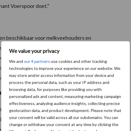
enant Voerspoor doet.”
len beschikbaar voor melkveehouders en
tiefnemers onder meer rekentools, webinars en
We value your privacy
ken. Deze middelen moeten ondernemers helpen om
We and
our 4 partners
use cookies and other tracking
or hun bedrijf inzichtelijk te maken. De hulpmiddelen
technologies to improve your experience on our website. We
may store and/or access information from your device and
website van het convenant.
process the personal data, such as your IP address and
browsing data, for purposes like providing you with
oelstelling
personalized ads and content, measuring marketing campaign
effectiveness, analyzing audience insights, collecting precise
 als vrijwillig sectorakkoord. Dertien organisaties
geolocation data, and product development. Please note that
your consent will be valid across all our subdomains. You can
telling van 158 gram ruw eiwit per kilogram droge
change or withdraw your consent at any time by clicking the
stwording en praktische ondersteuning. Het convenant