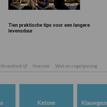
Tien praktische tips voor een langere
levensduur
lkveebedrijf
Veevoer
Wet en regelgeving
ss
Ketose
Klauwgez