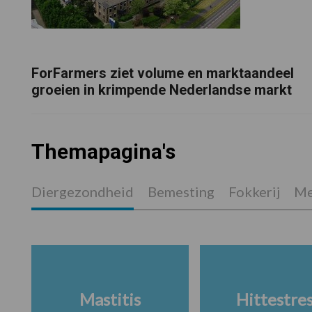
ForFarmers ziet volume en marktaandeel
groeien in krimpende Nederlandse markt
Themapagina's
Diergezondheid
Bemesting
Fokkerij
Me
Mastitis
Hittestre