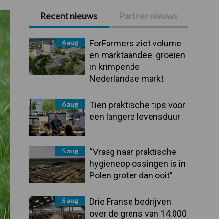
Recent nieuws
Partner nieuws
Primaire
Sidebar
6 aug
ForFarmers ziet volume
en marktaandeel groeien
in krimpende
Nederlandse markt
6 aug
Tien praktische tips voor
een langere levensduur
5 aug
“Vraag naar praktische
hygieneoplossingen is in
Polen groter dan ooit”
5 aug
Drie Franse bedrijven
over de grens van 14.000