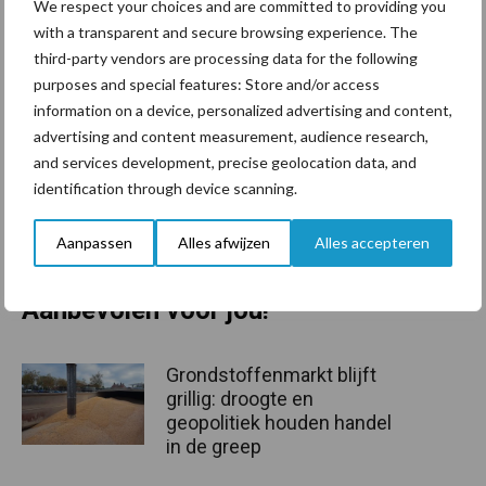
We respect your choices and are committed to providing you
rustig herkauwend in de ligboxen ligt. Ook de dierenarts die de
with a transparent and secure browsing experience. The
koeien twee keer per jaar monitort heeft geen signalen om aan te
third-party vendors are processing data for the following
nemen dat de dieren niet gezond zijn.
purposes and special features: Store and/or access
Dit is het tweede artikel in een reeks van vijf, over het
information on a device, personalized advertising and content,
deelproject Diergezondheid binnen Koe en Eiwit.
Het vorige
advertising and content measurement, audience research,
and services development, precise geolocation data, and
artikel met dierenarts Sebastiaan Claessens aan het woord, lees
identification through device scanning.
je hier
.
Bron:
Verantwoorde Veehouderij
Aanpassen
Alles afwijzen
Alles accepteren
Beeld: ter illustratie
Aanbevolen voor jou!
Grondstoffenmarkt blijft
grillig: droogte en
geopolitiek houden handel
in de greep