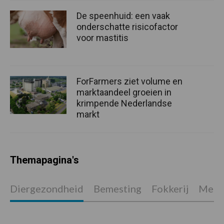
De speenhuid: een vaak
onderschatte risicofactor
voor mastitis
ForFarmers ziet volume en
marktaandeel groeien in
krimpende Nederlandse
markt
Themapagina's
Diergezondheid
Bemesting
Fokkerij
Melkv