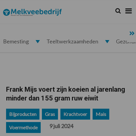
Spring
Door
Spring
Spring
naar
naar
naar
naar
Zoeken...
Zoek
Melkveebedrijf.nl
de
de
de
de
hoofdnavigatie
hoofd
eerste
voettekst
inhoud
sidebar
Bemesting
Teeltwerkzaamheden
Gezond
Frank Mijs voert zijn koeien al jarenlang
minder dan 155 gram ruw eiwit
Bijproducten
Gras
Krachtvoer
Mais
9 juli 2024
Voermethode