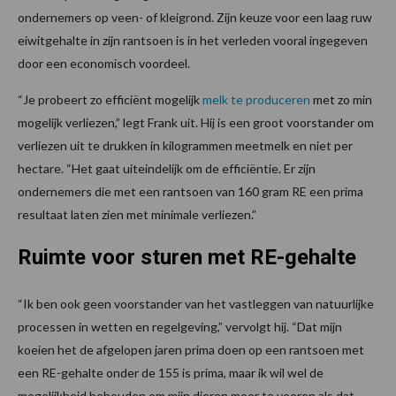
ondernemers op veen- of kleigrond. Zijn keuze voor een laag ruw
eiwitgehalte in zijn rantsoen is in het verleden vooral ingegeven
door een economisch voordeel.
“Je probeert zo efficiënt mogelijk
melk te produceren
met zo min
mogelijk verliezen,” legt Frank uit. Hij is een groot voorstander om
verliezen uit te drukken in kilogrammen meetmelk en niet per
hectare. “Het gaat uiteindelijk om de efficiëntie. Er zijn
ondernemers die met een rantsoen van 160 gram RE een prima
resultaat laten zien met minimale verliezen.”
Ruimte voor sturen met RE-gehalte
“Ik ben ook geen voorstander van het vastleggen van natuurlijke
processen in wetten en regelgeving,” vervolgt hij. “Dat mijn
koeien het de afgelopen jaren prima doen op een rantsoen met
een RE-gehalte onder de 155 is prima, maar ik wil wel de
mogelijkheid behouden om mijn dieren meer te voeren als dat