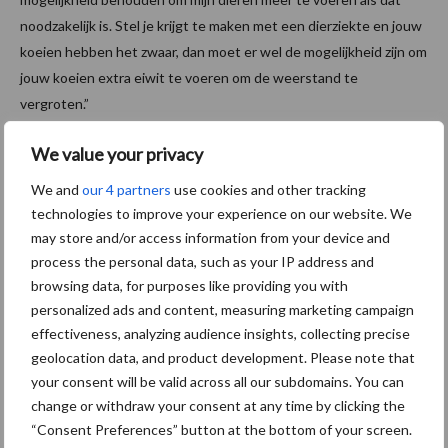
noodzakelijk is. Stel je krijgt te maken met een dierziekte en jouw
koeien hebben het zwaar, dan moet er wel de mogelijkheid zijn om
jouw koeien extra eiwit te voeren om de weerstand te
vergroten.”
Gezonde koeien in de stal
We value your privacy
We and
our 4 partners
use cookies and other tracking
Veel kan Frank nog niet zeggen over de gezondheid van zijn vee,
technologies to improve your experience on our website. We
want het onderzoek is nog niet afgerond. In het najaar zal het
may store and/or access information from your device and
laatste bedrijfsbezoek door de dierenarts plaatsvinden.
process the personal data, such as your IP address and
Vervolgens zal de onderzoeker alle gegevens van 20
browsing data, for purposes like providing you with
melkveebedrijven analyseren.
personalized ads and content, measuring marketing campaign
effectiveness, analyzing audience insights, collecting precise
In de stal ziet hij eigenlijk geen verschil als het gaat om
geolocation data, and product development. Please note that
diergezondheid. De zwartbonte
Holstein Friesian koeien
zien er
your consent will be valid across all our subdomains. You can
op het eerste gezicht gezond uit. Een aantal dieren staat te
change or withdraw your consent at any time by clicking the
vreten aan het voerhek, terwijl een groot deel van de dieren
“Consent Preferences” button at the bottom of your screen.