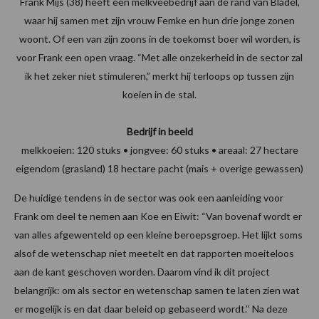
Frank Mijs (38) heeft een melkveebedrijf aan de rand van Bladel,
waar hij samen met zijn vrouw Femke en hun drie jonge zonen
woont. Of een van zijn zoons in de toekomst boer wil worden, is
voor Frank een open vraag. “Met alle onzekerheid in de sector zal
ik het zeker niet stimuleren,” merkt hij terloops op tussen zijn
koeien in de stal.
Bedrijf in beeld
melkkoeien: 120 stuks • jongvee: 60 stuks • areaal: 27 hectare
eigendom (grasland) 18 hectare pacht (mais + overige gewassen)
De huidige tendens in de sector was ook een aanleiding voor
Frank om deel te nemen aan Koe en Eiwit: “Van bovenaf wordt er
van alles afgewenteld op een kleine beroepsgroep. Het lijkt soms
alsof de wetenschap niet meetelt en dat rapporten moeiteloos
aan de kant geschoven worden. Daarom vind ik dit project
belangrijk: om als sector en wetenschap samen te laten zien wat
er mogelijk is en dat daar beleid op gebaseerd wordt.’’ Na deze