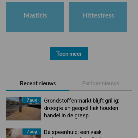
Mastitis
Hittestress
Toon meer
Primaire
Recent nieuws
Partner nieuws
Sidebar
7 aug
Grondstoffenmarkt blijft grillig:
droogte en geopolitiek houden
handel in de greep
7 aug
De speenhuid: een vaak