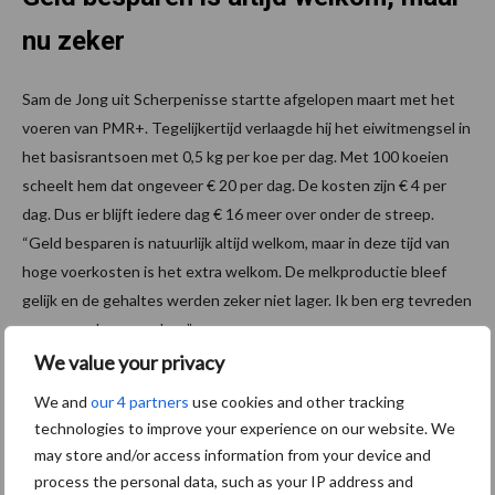
nu zeker
Sam de Jong uit Scherpenisse startte afgelopen maart met het
voeren van PMR+. Tegelijkertijd verlaagde hij het eiwitmengsel in
het basisrantsoen met 0,5 kg per koe per dag. Met 100 koeien
scheelt hem dat ongeveer € 20 per dag. De kosten zijn € 4 per
dag. Dus er blijft iedere dag € 16 meer over onder de streep.
“Geld besparen is natuurlijk altijd welkom, maar in deze tijd van
hoge voerkosten is het extra welkom. De melkproductie bleef
gelijk en de gehaltes werden zeker niet lager. Ik ben erg tevreden
en ga er zeker mee door.”
We value your privacy
Minder mest afvoeren
We and
our 4 partners
use cookies and other tracking
technologies to improve your experience on our website. We
Op bedrijven die mest moeten afvoeren levert het gebruik van
may store and/or access information from your device and
PMR+ nog meer op. Door de hogere stikstof benutting belandt
process the personal data, such as your IP address and