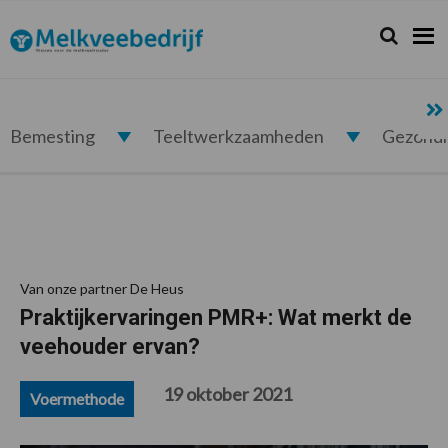
Spring
Door
Spring
Spring
naar
naar
naar
naar
Zoeken...
Zoek
Melkveebedrijf.nl
de
de
de
de
hoofdnavigatie
hoofd
eerste
voettekst
inhoud
sidebar
Bemesting
Teeltwerkzaamheden
Gezond
Van onze partner De Heus
Praktijkervaringen PMR+: Wat merkt de
veehouder ervan?
19 oktober 2021
Voermethode