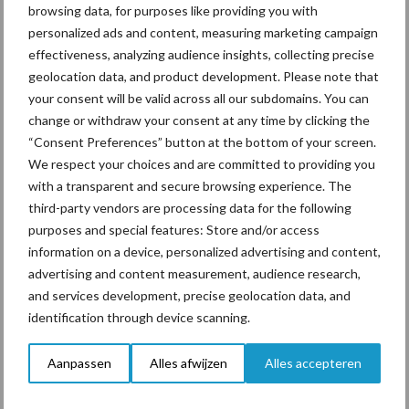
namelijk minder stikstof in de mest en hoeft minder mest te
browsing data, for purposes like providing you with
worden afgevoerd.
personalized ads and content, measuring marketing campaign
effectiveness, analyzing audience insights, collecting precise
Voorbeeld van een bedrijf met 100 melkkoeien:
geolocation data, and product development. Please note that
your consent will be valid across all our subdomains. You can
Hoger voersaldo
100 koeien x € 0,16 x 365 dag
change or withdraw your consent at any time by clicking the
en = € 5.840
“Consent Preferences” button at the bottom of your screen.
We respect your choices and are committed to providing you
3
Minder mest afvoeren
300 m
x € 10 = € 3.000
with a transparent and secure browsing experience. The
Totaal
Jaarlijks € 8.840 meer in de por
third-party vendors are processing data for the following
purposes and special features: Store and/or access
temonnee
information on a device, personalized advertising and content,
advertising and content measurement, audience research,
and services development, precise geolocation data, and
Voorwaarden voor succes
identification through device scanning.
Wel zijn de randvoorwaarden erg belangrijk. Het is alleen mogelijk
Aanpassen
Alles afwijzen
Alles accepteren
om te besparen op eiwit als het energieniveau in het rantsoen
niet beperkend is. Daarbij is het belangrijk dat de koeien een