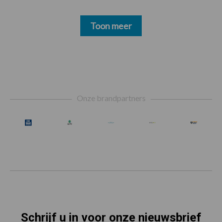
Toon meer
Footer
Onze brandpartners
Schrijf u in voor onze nieuwsbrief