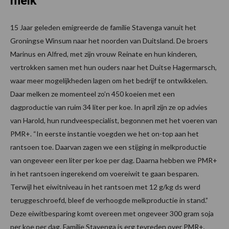
melk
15 Jaar geleden emigreerde de familie Stavenga vanuit het
Groningse Winsum naar het noorden van Duitsland. De broers
Marinus en Alfred, met zijn vrouw Reinate en hun kinderen,
vertrokken samen met hun ouders naar het Duitse Hagermarsch,
waar meer mogelijkheden lagen om het bedrijf te ontwikkelen.
Daar melken ze momenteel zo’n 450 koeien met een
dagproductie van ruim 34 liter per koe. In april zijn ze op advies
van Harold, hun rundveespecialist, begonnen met het voeren van
PMR+. “In eerste instantie voegden we het on-top aan het
rantsoen toe. Daarvan zagen we een stijging in melkproductie
van ongeveer een liter per koe per dag. Daarna hebben we PMR+
in het rantsoen ingerekend om voereiwit te gaan besparen.
Terwijl het eiwitniveau in het rantsoen met 12 g/kg ds werd
teruggeschroefd, bleef de verhoogde melkproductie in stand.”
Deze eiwitbesparing komt overeen met ongeveer 300 gram soja
per koe per dag. Familie Stavenga is erg tevreden over PMR+,