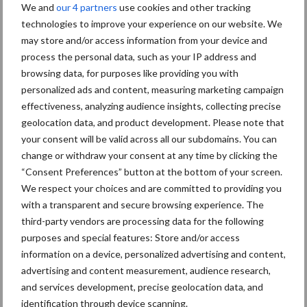
We and
our 4 partners
use cookies and other tracking
technologies to improve your experience on our website. We
may store and/or access information from your device and
process the personal data, such as your IP address and
browsing data, for purposes like providing you with
personalized ads and content, measuring marketing campaign
effectiveness, analyzing audience insights, collecting precise
geolocation data, and product development. Please note that
your consent will be valid across all our subdomains. You can
change or withdraw your consent at any time by clicking the
“Consent Preferences” button at the bottom of your screen.
We respect your choices and are committed to providing you
with a transparent and secure browsing experience. The
third-party vendors are processing data for the following
De zaaidiepte van winterveldbonen is acht tot tien centimeter.
purposes and special features: Store and/or access
Vijverberg voert nu 1,5 kg winterveldbonen per koe. Pure soja
information on a device, personalized advertising and content,
hoeft hij daardoor niet meer te voeren. Zeker met de huidige
advertising and content measurement, audience research,
sojaprijzen komt hem dit goed uit. Een ander voordeel van de
and services development, precise geolocation data, and
veldbonen is dat deze met weinig bemesting toe kunnen en
identification through device scanning.