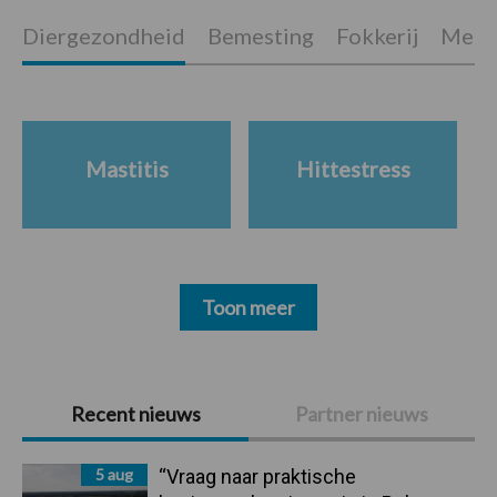
Diergezondheid
Bemesting
Fokkerij
Melkv
Mastitis
Hittestress
Toon meer
Primaire
Recent nieuws
Partner nieuws
Sidebar
5 aug
“Vraag naar praktische