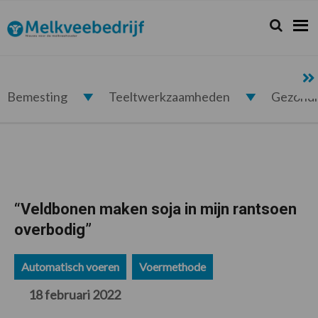
Spring
Door
Spring
Spring
naar
naar
naar
naar
Zoeken...
Zoek
Melkveebedrijf.nl
de
de
de
de
hoofdnavigatie
hoofd
eerste
voettekst
inhoud
sidebar
Bemesting
Teeltwerkzaamheden
Gezond
“Veldbonen maken soja in mijn rantsoen
overbodig”
Automatisch voeren
Voermethode
18 februari 2022