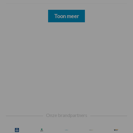
Toon meer
Footer
Onze brandpartners