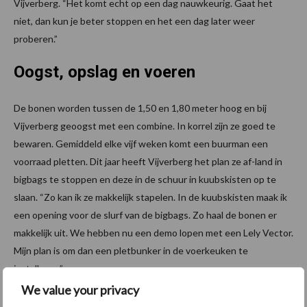
Vijverberg. “Het komt echt op een dag nauwkeurig. Gaat het
niet, dan kun je beter stoppen en het een dag later weer
proberen.”
Oogst, opslag en voeren
De bonen worden tussen de 1,50 en 1,80 meter hoog en bij
Vijverberg geoogst met een combine. In korrel zijn ze goed te
bewaren. Gemiddeld elke vijf weken komt een buurman een
voorraad pletten. Dit jaar heeft Vijverberg het plan ze af-land in
bigbags te stoppen en deze in de schuur in kuubskisten op te
slaan. “Zo kan ik ze makkelijk stapelen. In de kuubskisten maak ik
een opening voor de slurf van de bigbags. Zo haal de bonen er
makkelijk uit. We hebben nu een demo lopen met een Lely Vector.
Mijn plan is om dan een pletbunker in de voerkeuken te
installeren.”
We value your privacy
Tekst gaat verder onder de foto