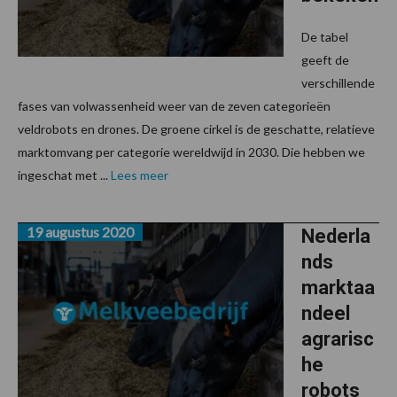
De tabel
geeft de
verschillende
fases van volwassenheid weer van de zeven categorieën
veldrobots en drones. De groene cirkel is de geschatte, relatieve
marktomvang per categorie wereldwijd in 2030. Die hebben we
ingeschat met ...
Lees meer
19 augustus 2020
Nederla
nds
marktaa
ndeel
agrarisc
he
robots