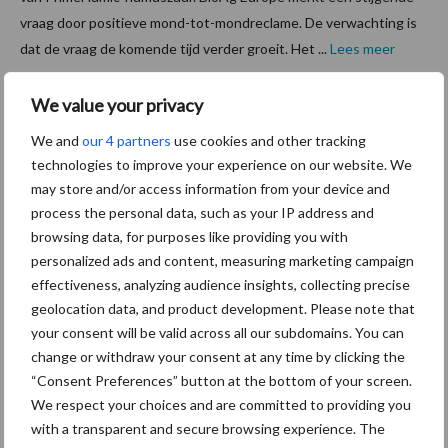
vraag door positieve mond-tot-mondreclame. De verwachting is
dat de vraag de komende tijd verder groeit. Het ...
Lees meer
We value your privacy
18 augustus 2020
Voerma
We and
our 4 partners
use cookies and other tracking
atregel
technologies to improve your experience on our website. We
dan toch
may store and/or access information from your device and
van de
process the personal data, such as your IP address and
baan?
browsing data, for purposes like providing you with
personalized ads and content, measuring marketing campaign
Door de
effectiveness, analyzing audience insights, collecting precise
droogte gaan
geolocation data, and product development. Please note that
your consent will be valid across all our subdomains. You can
gewassen
change or withdraw your consent at any time by clicking the
kapot, er is kans op hittestress én er wordt een
“Consent Preferences” button at the bottom of your screen.
beregeningsverbod overwogen. Gelukkig is er toch een voordeel
We respect your choices and are committed to providing you
aan de droogte: de kans bestaat dat de voermaatregel toch van
with a transparent and secure browsing experience. The
tafel moet. Het effect van ...
Lees meer