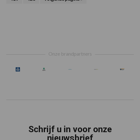
zijn
naar
weggelaten
Footer
Onze brandpartners
Schrijf u in voor onze
nieuwsbrief