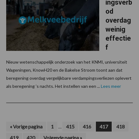
ingsverb
od
overdag
weinig
effectie
f
Nieuw wetenschappelijk onderzoek van het KNMI, universiteit
Wageningen, KnowH20 en de Bakelse Stroom toont aan dat
beregening overdag vergelijkbare verdampingsverliezen oplevert
als beregening ’s nachts. Het instellen van een ...
Lees meer
Interim
Ga
Pagina
Pagina
Pagina
Pagina
Pagina
«
Vorige pagina
1
415
416
417
418
…
naar
pagina's
Pagina
Pagina
Ga
419
420
Volgende pagina »