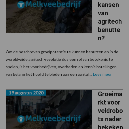
kansen
van
agritech
benutte
n?
Om de beschreven groeipotentie te kunnen benutten en in de
wereldwijde agritech-revolutie dus een rol van betekenis te
spelen, is het voor bedrijven, overheden en kennisinstellingen
van belang het hoofd te bieden aan een aantal ...
Lees meer
19 augustus 2020
Groeima
rkt voor
veldrobo
ts nader
bekeken