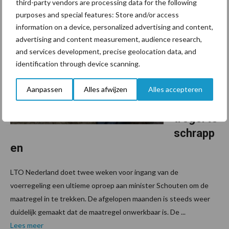
third-party vendors are processing data for the following
purposes and special features: Store and/or access
18 augustus 2020
information on a device, personalized advertising and content,
LTO
advertising and content measurement, audience research,
doet
and services development, precise geolocation data, and
ultieme
identification through device scanning.
oproep
om
Aanpassen
Alles afwijzen
Alles accepteren
voermaa
tregel te
schrapp
en
LTO Nederland doet twee weken voor ingang van de
voerregeling een ultieme oproep aan minister Schouten om de
maatregel in te trekken. De afgelopen maanden is steeds weer
duidelijk gemaakt dat de maatregel onwerkbaar is. De ...
Lees meer