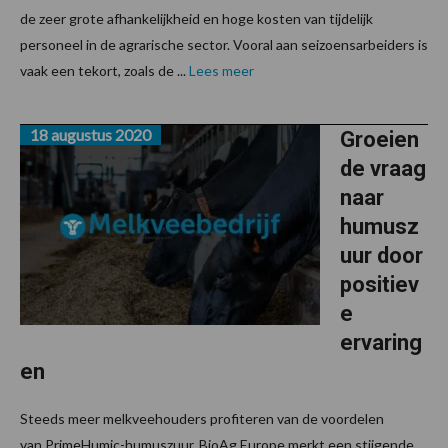
de zeer grote afhankelijkheid en hoge kosten van tijdelijk
personeel in de agrarische sector. Vooral aan seizoensarbeiders is
vaak een tekort, zoals de ...
Lees meer
18 augustus 2020
Groeien
de vraag
naar
humusz
uur door
positiev
e
ervaring
en
Steeds meer melkveehouders profiteren van de voordelen
van PrimeHumic-humuszuur. BioAg Europe merkt een stijgende