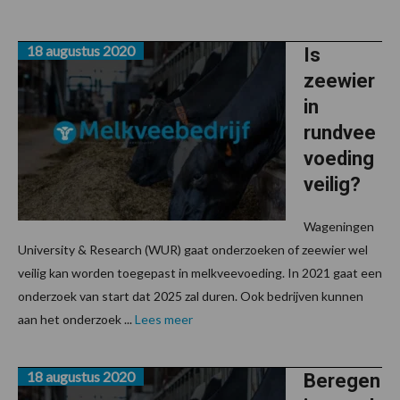
18 augustus 2020
Is
zeewier
in
rundvee
voeding
veilig?
Wageningen
University & Research (WUR) gaat onderzoeken of zeewier wel
veilig kan worden toegepast in melkveevoeding. In 2021 gaat een
onderzoek van start dat 2025 zal duren. Ook bedrijven kunnen
aan het onderzoek ...
Lees meer
18 augustus 2020
Beregen