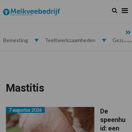
Spring
Door
Spring
naar
naar
naar
Zoeken...
Zoek
Melkveebedrijf.nl
de
de
de
hoofdnavigatie
hoofd
voettekst
inhoud
Bemesting
Teeltwerkzaamheden
Gezond
Mastitis
7 augustus 2026
De
speenhu
id: een