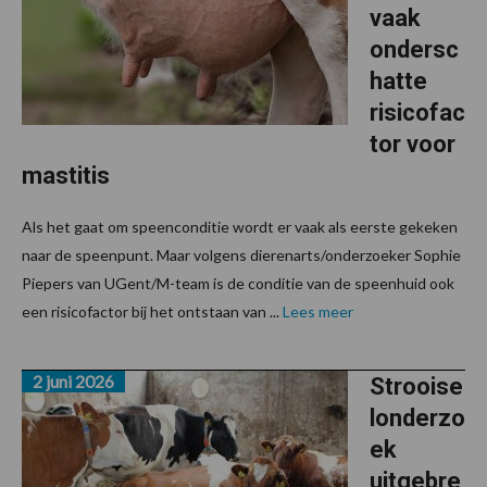
vaak
ondersc
hatte
risicofac
tor voor
mastitis
Als het gaat om speenconditie wordt er vaak als eerste gekeken
naar de speenpunt. Maar volgens dierenarts/onderzoeker Sophie
Piepers van UGent/M-team is de conditie van de speenhuid ook
een risicofactor bij het ontstaan van ...
Lees meer
2 juni 2026
Strooise
londerzo
ek
uitgebre