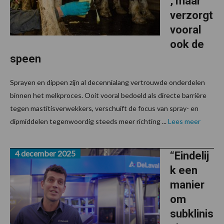
, maar
verzorgt
vooral
ook de
speen
Sprayen en dippen zijn al decennialang vertrouwde onderdelen
binnen het melkproces. Ooit vooral bedoeld als directe barrière
tegen mastitisverwekkers, verschuift de focus van spray- en
dipmiddelen tegenwoordig steeds meer richting ...
Lees meer
4 december 2025
“Eindelij
k een
manier
om
subklinis