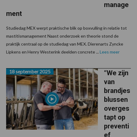
manage
ment
Studiedag MEX werpt praktische blik op boxvulling in relatie tot
mastitismanagement Naast onderzoek en theorie stond de
praktijk centraal op de studiedag van MEX. Dierenarts Zyncke
Lipkens en Henry Westerink deelden concrete ...
Lees meer
18 september 2025
“We zijn
van
brandjes
blussen
overges
tapt op
preventi
ef