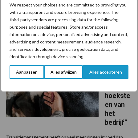
bacteriologisch onderzoek
We respect your choices and are committed to providing you
with a transparent and secure browsing experience. The
Voor een betrouwbare uitslag van bacteriologisch onderzoek van
third-party vendors are processing data for the following
melkmonsters (uit de koeltank op of koe/kwartiermonsters) is
purposes and special features: Store and/or access
het belangrijk dat deze op de juiste manier worden genomen,
information on a device, personalized advertising and content,
bewaard en verzonden. Dit geldt vooral in de ...
Lees meer
advertising and content measurement, audience research,
and services development, precise geolocation data, and
identification through device scanning.
17 juni 2025
“Transiti
emanag
Aanpassen
Alles afwijzen
Alles accepteren
ement
de
hoekste
en van
het
bedrijf”
Transitiemanagement heeft op veel meer dingen invloed dan