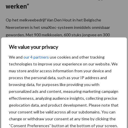
werken”
Op het melkveebedrijf Van Den Hout in het Belgische
Neeroeteren is het smaXtec-systeem inmiddels onmisbaar
geworden. Met 900 melkkoeien, 600 stuks jongvee en 300
hectare grond, verdeeld over drie locaties, vraagt de ...
Lees meer
We value your privacy
We and
our 4 partners
use cookies and other tracking
2 juli 2025
Belang
technologies to improve your experience on our website. We
van een
may store and/or access information from your device and
goede
process the personal data, such as your IP address and
browsing data, for purposes like providing you with
monster
personalized ads and content, measuring marketing campaign
name
effectiveness, analyzing audience insights, collecting precise
voor
geolocation data, and product development. Please note that
betrouw
your consent will be valid across all our subdomains. You can
change or withdraw your consent at any time by clicking the
baar
“Consent Preferences” button at the bottom of your screen.