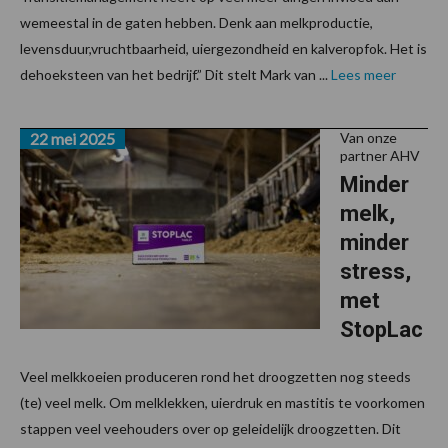
wemeestal in de gaten hebben. Denk aan melkproductie,
levensduur,vruchtbaarheid, uiergezondheid en kalveropfok. Het is
dehoeksteen van het bedrijf.” Dit stelt Mark van ...
Lees meer
22 mei 2025
Van onze
partner AHV
Minder
melk,
minder
stress,
met
StopLac
Veel melkkoeien produceren rond het droogzetten nog steeds
(te) veel melk. Om melklekken, uierdruk en mastitis te voorkomen
stappen veel veehouders over op geleidelijk droogzetten. Dit