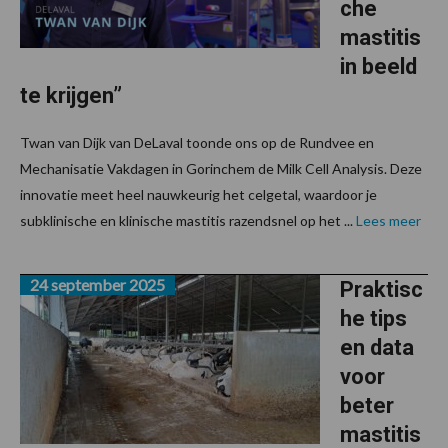
che
mastitis
in beeld
te krijgen”
Twan van Dijk van DeLaval toonde ons op de Rundvee en
Mechanisatie Vakdagen in Gorinchem de Milk Cell Analysis. Deze
innovatie meet heel nauwkeurig het celgetal, waardoor je
subklinische en klinische mastitis razendsnel op het ...
Lees meer
24 september 2025
Praktisc
he tips
en data
voor
beter
mastitis