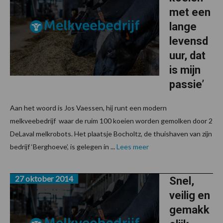
met een
lange
levensd
uur, dat
is mijn
passie’
Aan het woord is Jos Vaessen, hij runt een modern
melkveebedrijf waar de ruim 100 koeien worden gemolken door 2
DeLaval melkrobots. Het plaatsje Bocholtz, de thuishaven van zijn
bedrijf ‘Berghoeve’, is gelegen in ...
Lees meer
27 oktober 2014
Snel,
veilig en
gemakk