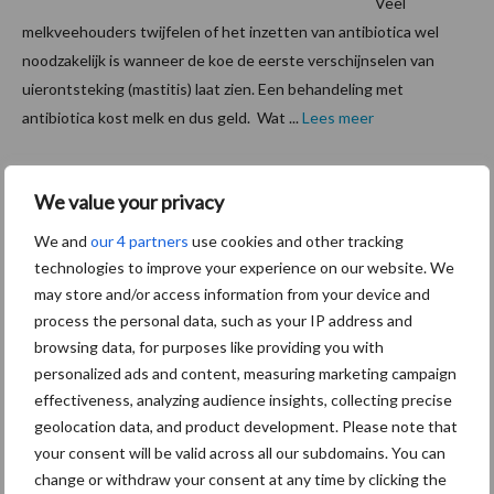
Veel
melkveehouders twijfelen of het inzetten van antibiotica wel
noodzakelijk is wanneer de koe de eerste verschijnselen van
uierontsteking (mastitis) laat zien. Een behandeling met
antibiotica kost melk en dus geld. Wat ...
Lees meer
4 september 2014
Effectie
We value your privacy
ve
We and
our 4 partners
use cookies and other tracking
bestrijdi
technologies to improve your experience on our website. We
ng van E.
may store and/or access information from your device and
coli,
process the personal data, such as your IP address and
browsing data, for purposes like providing you with
Klebsiell
personalized ads and content, measuring marketing campaign
a en
effectiveness, analyzing audience insights, collecting precise
Streptoc
geolocation data, and product development. Please note that
occus uberis.
your consent will be valid across all our subdomains. You can
change or withdraw your consent at any time by clicking the