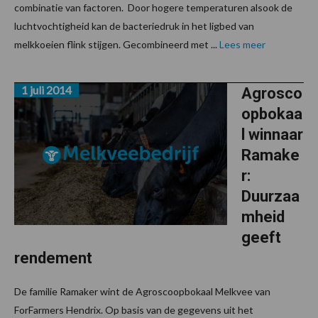
combinatie van factoren. Door hogere temperaturen alsook de
luchtvochtigheid kan de bacteriedruk in het ligbed van
melkkoeien flink stijgen. Gecombineerd met ...
Lees meer
1 juli 2014
Agrosco
opbokaa
l winnaar
Ramake
r:
Duurzaa
mheid
geeft
rendement
De familie Ramaker wint de Agroscoopbokaal Melkvee van
ForFarmers Hendrix. Op basis van de gegevens uit het