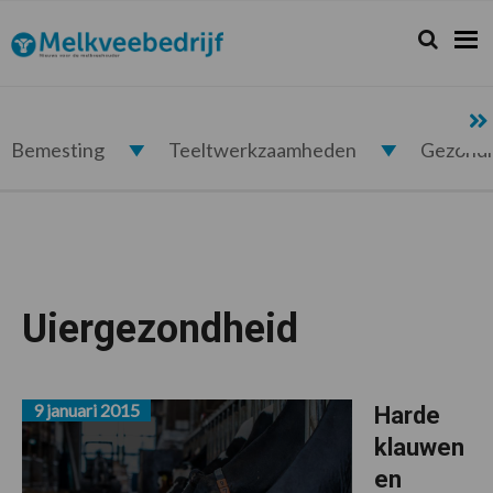
Spring
Door
Spring
naar
naar
naar
Zoeken...
Zoek
Melkveebedrijf.nl
de
de
de
hoofdnavigatie
hoofd
voettekst
inhoud
Bemesting
Teeltwerkzaamheden
Gezond
Uiergezondheid
9 januari 2015
Harde
klauwen
en