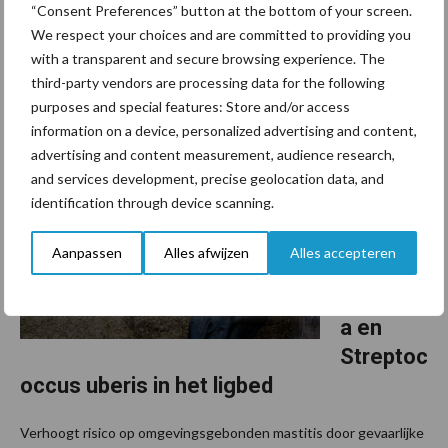
“Uiergezondheid is een vreselijk ingewikkeld verhaal”, begint
“Consent Preferences” button at the bottom of your screen.
Jantijn Swinkels, specialist runder-gezondheid bij de
We respect your choices and are committed to providing you
Gezondheidsdienst voor Dieren. Of een koe een uierontsteking
with a transparent and secure browsing experience. The
third-party vendors are processing data for the following
krijgt, hangt af van veel factoren. ...
Lees meer
purposes and special features: Store and/or access
information on a device, personalized advertising and content,
14 juli 2014
Effectie
advertising and content measurement, audience research,
and services development, precise geolocation data, and
ve
identification through device scanning.
bestrijdi
ng van E.
Aanpassen
Alles afwijzen
Alles accepteren
coli,
Klebsiell
a en
Streptoc
occus uberis in het ligbed
Verhoogt risico op omgevingsgebonden mastitis door gevaarlijke