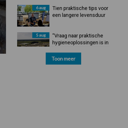
6 aug
Tien praktische tips voor
een langere levensduur
5 aug
“Vraag naar praktische
hygieneoplossingen is in
Polen groter dan ooit”
Toon meer