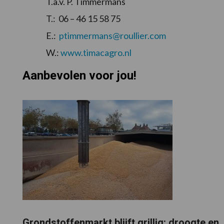
T.a.v. P. Timmermans
T.: 06 – 46 15 58 75
E.:
ptimmermans@roullier.com
W.:
www.timacagro.nl
Aanbevolen voor jou!
Grondstoffenmarkt blijft grillig: droogte en