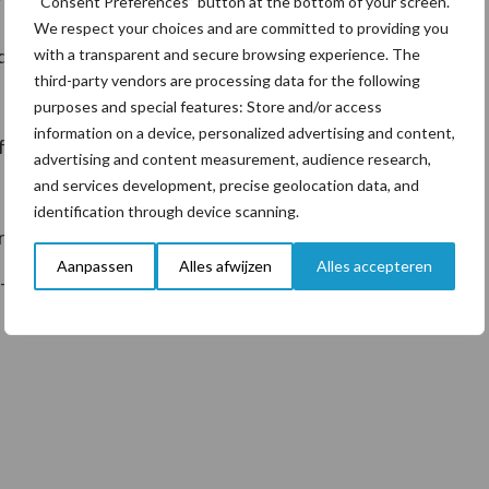
ij te dragen aan een optimaal bedrijfsresultaat”.
“Consent Preferences” button at the bottom of your screen.
We respect your choices and are committed to providing you
ngsgist bij aan de ontwikkeling van een gunstige
with a transparent and secure browsing experience. The
third-party vendors are processing data for the following
purposes and special features: Store and/or access
information on a device, personalized advertising and content,
functioneert optimaal, dit heeft z’n werking reeds
advertising and content measurement, audience research,
and services development, precise geolocation data, and
identification through device scanning.
erende eigenschappen verbetert het immuunsysteem
Aanpassen
Alles afwijzen
Alles accepteren
. Timmermans.