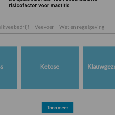
risicofactor voor mastitis
lkveebedrijf
Veevoer
Wet en regelgeving
ss
Ketose
Klauwgez
Toon meer