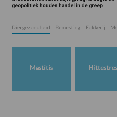
geopolitiek houden handel in de greep
Diergezondheid
Bemesting
Fokkerij
Me
Mastitis
Hittestre