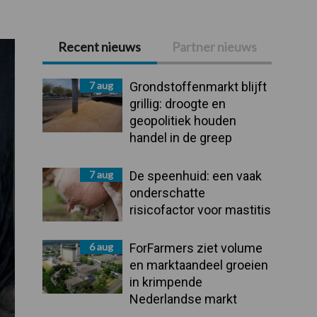
Recent nieuws
Partner nieuws
Primaire
Sidebar
7 aug
Grondstoffenmarkt blijft
grillig: droogte en
geopolitiek houden
handel in de greep
7 aug
De speenhuid: een vaak
onderschatte
risicofactor voor mastitis
6 aug
ForFarmers ziet volume
en marktaandeel groeien
in krimpende
Nederlandse markt