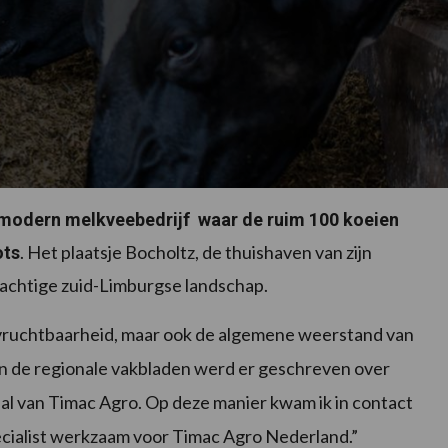
n modern melkveebedrijf waar de ruim 100 koeien
. Het plaatsje Bocholtz, de thuishaven van zijn
ots
t prachtige zuid-Limburgse landschap.
de vruchtbaarheid, maar ook de algemene weerstand van
an de regionale vakbladen werd er geschreven over
al van Timac Agro. Op deze manier kwam ik in contact
ecialist werkzaam voor Timac Agro Nederland.”