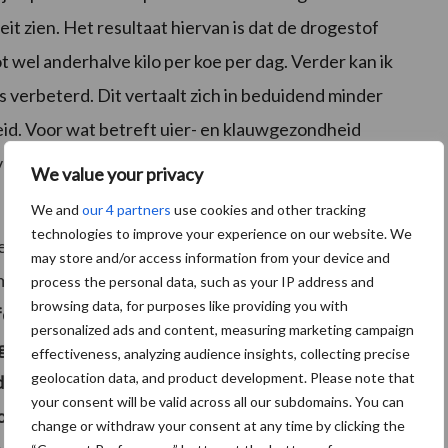
t zien. Het resultaat hiervan is dat de drogestof
wel anderhalve kilo per koe per dag. Verder kan ik
s verbeterd. Dit vertaalt zich in beduidend minder
id. Voor wat betreft uier- en klauwgezondheid
e wending, mortelaro komt niet of nauwelijks meer
We value your privacy
We and
our 4 partners
use cookies and other tracking
technologies to improve your experience on our website. We
eweest in de fokkerij, mede hierdoor hebben meerdere
may store and/or access information from your device and
 melk behaald.
Een sprekend voorbeeld hiervan is
process the personal data, such as your IP address and
browsing data, for purposes like providing you with
lfd. Haar levens productie tot nu toe, bedraagt ruim
personalized ads and content, measuring marketing campaign
 goed management en de juiste voeding is het niet
effectiveness, analyzing audience insights, collecting precise
geolocation data, and product development. Please note that
de ervaring met Lithamax SL ben ik overtuigd van dit
your consent will be valid across all our subdomains. You can
ons zeker een belangrijk onderdeel zijn om te werken
change or withdraw your consent at any time by clicking the