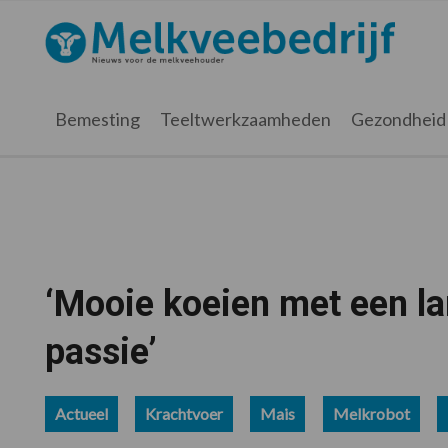
Spring
Door
Spring
Spring
naar
naar
naar
naar
Melkveebedrijf.nl
de
de
de
de
hoofdnavigatie
hoofd
eerste
voettekst
inhoud
sidebar
Bemesting
Teeltwerkzaamheden
Gezondheid
‘Mooie koeien met een la
passie’
Actueel
Krachtvoer
Mais
Melkrobot