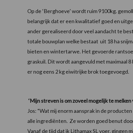
Op de ‘Berghoeve’ wordt ruim 9100kg. gemolke
belangrijk dat er een kwalitatief goed en ui
ander gerealiseerd door veel aandacht te be
totale bouwplan welke bestaat uit 18 ha snij
bieten en wintertarwe.
Het gevoerde rantsoen
graskuil. Dit wordt aangevuld met maximaal 8
er nog eens 2 kg eiwitrijke brok toegevoegd.
‘Mijn
streven is om zoveel mogelijk te melken
Jos: “Wat mij enorm aansprak in de producten 
alle ingrediënten. Ze worden goed benut door
Vanaf de tijd dat ik Lithamax SL voer, gingen 