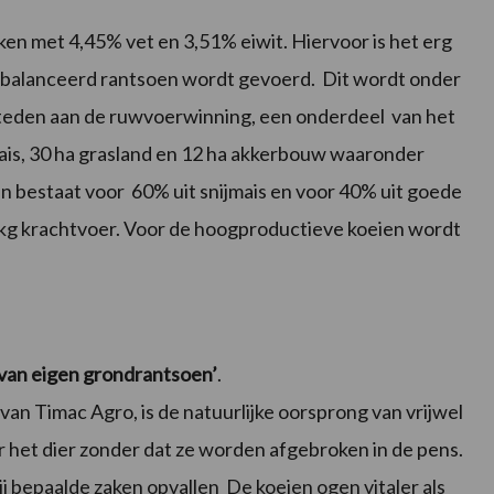
n met 4,45% vet en 3,51% eiwit. Hiervoor is het erg
tgebalanceerd rantsoen wordt gevoerd. Dit wordt onder
steden aan de ruwvoerwinning, een onderdeel van het
mais, 30 ha grasland en 12 ha akkerbouw waaronder
 bestaat voor 60% uit snijmais en voor 40% uit goede
 kg krachtvoer. Voor de hoogproductieve koeien wordt
 van eigen grondrantsoen’
.
van Timac Agro, is de natuurlijke oorsprong van vrijwel
 het dier zonder dat ze worden afgebroken in de pens.
mij bepaalde zaken opvallen De koeien ogen vitaler als