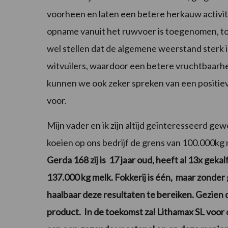
voorheen en laten een betere herkauw activitei
opname vanuit het ruwvoer is toegenomen, tot 
wel stellen dat de algemene weerstand sterk i
witvuilers, waardoor een betere vruchtbaarhe
kunnen we ook zeker spreken van een positiev
voor.
Mijn vader en ik zijn altijd geïnteresseerd g
koeien op ons bedrijf de grens van 100.000kg
Gerda 168 zij is 17 jaar oud, heeft al 13x geka
137.000 kg melk. Fokkerij is één, maar zonder
haalbaar deze resultaten te bereiken. Gezien 
product. In de toekomst zal Lithamax SL voor 