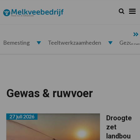
Spring
Door
Spring
naar
naar
naar
Zoeken...
Zoek
Melkveebedrijf.nl
de
de
de
hoofdnavigatie
hoofd
voettekst
inhoud
Bemesting
Teeltwerkzaamheden
Gezond
Gewas & ruwvoer
27 juli 2026
Droogte
zet
landbou