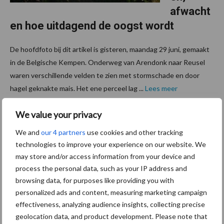
afwacht
en hoe uitdagend de oogst wordt
De hoofdfoto bij dit artikel is gisteren, maandag 29 juni, gemaakt
in de Belgische Kempen. Onderweg van Arendonk naar Reusel
waren verschillende velden te zien met stormschade en door
hagel geknakte mais. Het ene perceel lag ...
Lees meer
We value your privacy
23 juni 2026
Vlaams
We and
our 4 partners
use cookies and other tracking
melkvee
technologies to improve your experience on our website. We
bedrijf
may store and/or access information from your device and
Milk &
process the personal data, such as your IP address and
More
browsing data, for purposes like providing you with
personalized ads and content, measuring marketing campaign
zet in op
effectiveness, analyzing audience insights, collecting precise
bodemg
geolocation data, and product development. Please note that