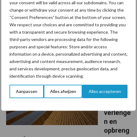
ezondhe
your consent will be valid across all our subdomains. You can
id en eigen voederproductie
change or withdraw your consent at any time by clicking the
“Consent Preferences” button at the bottom of your screen.
Bodemgezondheid speelt een steeds grotere rol binnen de
We respect your choices and are committed to providing you
melkveehouderij. Bij melkveebedrijf Milk & More in Geel baseren
with a transparent and secure browsing experience. The
Sofie Lietaer en Sander Soetemans hun bedrijfsvoering op
third-party vendors are processing data for the following
purposes and special features: Store and/or access
teeltrotatie, eigen voedergewassen en ...
Lees meer
information on a device, personalized advertising and content,
advertising and content measurement, audience research,
18 juni 2026
Mais
and services development, precise geolocation data, and
identification through device scanning.
onder
folie:
Aanpassen
Alles afwijzen
Alles accepteren
groeisei
zoen
verlenge
n en
opbreng