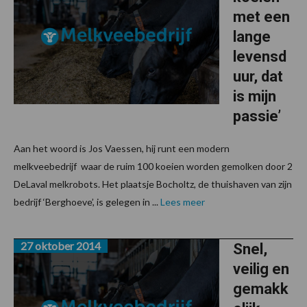
met een
lange
levensd
uur, dat
is mijn
passie’
Aan het woord is Jos Vaessen, hij runt een modern
melkveebedrijf waar de ruim 100 koeien worden gemolken door 2
DeLaval melkrobots. Het plaatsje Bocholtz, de thuishaven van zijn
bedrijf ‘Berghoeve’, is gelegen in ...
Lees meer
27 oktober 2014
Snel,
veilig en
gemakk