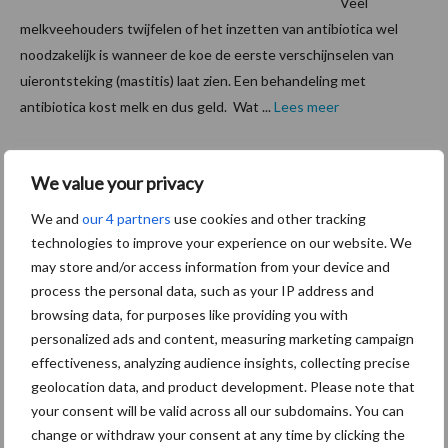
Veel
melkveehouders twijfelen of het inzetten van antibiotica wel
noodzakelijk is wanneer de koe de eerste verschijnselen van
uierontsteking (mastitis) laat zien. Een behandeling met
antibiotica kost melk en dus geld. Wat ...
Lees meer
4 september 2014
Effectie
We value your privacy
ve
We and
our 4 partners
use cookies and other tracking
bestrijdi
technologies to improve your experience on our website. We
ng van E.
may store and/or access information from your device and
coli,
process the personal data, such as your IP address and
browsing data, for purposes like providing you with
Klebsiell
personalized ads and content, measuring marketing campaign
a en
effectiveness, analyzing audience insights, collecting precise
Streptoc
geolocation data, and product development. Please note that
occus uberis.
your consent will be valid across all our subdomains. You can
change or withdraw your consent at any time by clicking the