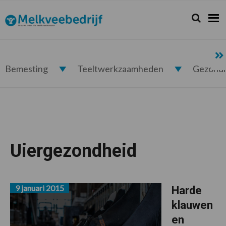
Spring
Door
Spring
naar
naar
naar
Zoeken...
Zoek
Melkveebedrijf.nl
de
de
de
hoofdnavigatie
hoofd
voettekst
inhoud
Bemesting
Teeltwerkzaamheden
Gezond
Uiergezondheid
9 januari 2015
Harde
klauwen
en