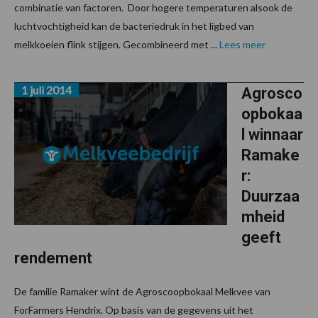
combinatie van factoren. Door hogere temperaturen alsook de
luchtvochtigheid kan de bacteriedruk in het ligbed van
melkkoeien flink stijgen. Gecombineerd met ...
Lees meer
1 juli 2014
Agrosco
opbokaa
l winnaar
Ramake
r:
Duurzaa
mheid
geeft
rendement
De familie Ramaker wint de Agroscoopbokaal Melkvee van
ForFarmers Hendrix. Op basis van de gegevens uit het