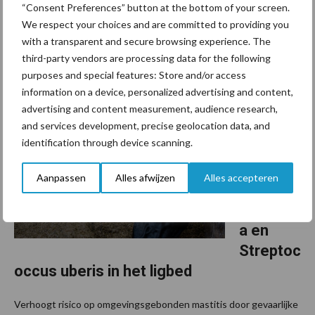
“Uiergezondheid is een vreselijk ingewikkeld verhaal”, begint
“Consent Preferences” button at the bottom of your screen.
Jantijn Swinkels, specialist runder-gezondheid bij de
We respect your choices and are committed to providing you
Gezondheidsdienst voor Dieren. Of een koe een uierontsteking
with a transparent and secure browsing experience. The
third-party vendors are processing data for the following
krijgt, hangt af van veel factoren. ...
Lees meer
purposes and special features: Store and/or access
information on a device, personalized advertising and content,
14 juli 2014
Effectie
advertising and content measurement, audience research,
and services development, precise geolocation data, and
ve
identification through device scanning.
bestrijdi
ng van E.
Aanpassen
Alles afwijzen
Alles accepteren
coli,
Klebsiell
a en
Streptoc
occus uberis in het ligbed
Verhoogt risico op omgevingsgebonden mastitis door gevaarlijke