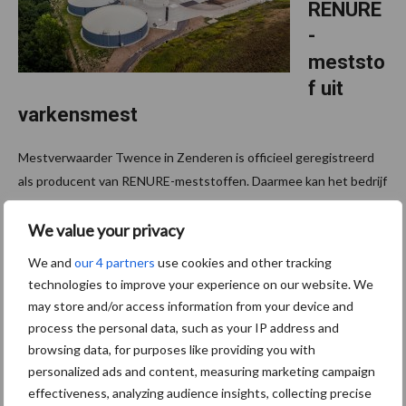
RENURE
-
meststo
f uit
varkensmest
Mestverwaarder Twence in Zenderen is officieel geregistreerd
als producent van RENURE-meststoffen. Daarmee kan het bedrijf
teruggewonnen stikstof uit varkensmest leveren als alternatief
We value your privacy
voor kunstmest. De Europese erkenning van ...
Lees meer
We and
our 4 partners
use cookies and other tracking
technologies to improve your experience on our website. We
23 juli 2026
“Focus
may store and/or access information from your device and
niet op
process the personal data, such as your IP address and
de
browsing data, for purposes like providing you with
langste,
personalized ads and content, measuring marketing campaign
maar op
effectiveness, analyzing audience insights, collecting precise