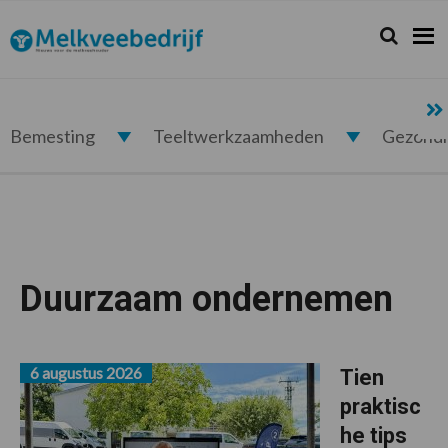
Spring
Door
Spring
naar
naar
naar
Zoeken...
Zoek
Melkveebedrijf.nl
de
de
de
hoofdnavigatie
hoofd
voettekst
inhoud
Bemesting
Teeltwerkzaamheden
Gezond
Duurzaam ondernemen
6 augustus 2026
Tien
praktisc
he tips