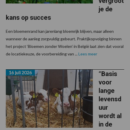
vergroot
je de
kans op succes
Een bloemenrand kan jarenlang bloemrijk blijven, maar alleen
wanneer de aanleg zorgvuldig gebeurt. Praktijkopvolging binnen
het project ‘Bloemen zonder Woelen’ in België laat zien dat vooral
de locatiekeuze, de voorbereiding van ...
Lees meer
16 juli 2026
“Basis
voor
lange
levensd
uur
wordt al
in de