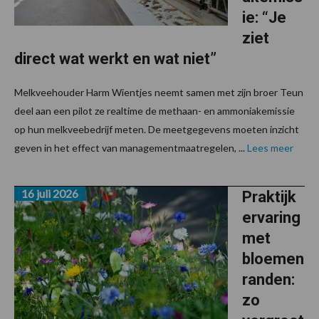
ie: “Je
ziet
direct wat werkt en wat niet”
Melkveehouder Harm Wientjes neemt samen met zijn broer Teun
deel aan een pilot ze realtime de methaan- en ammoniakemissie
op hun melkveebedrijf meten. De meetgegevens moeten inzicht
geven in het effect van managementmaatregelen, ...
Lees meer
16 juli 2026
Praktijk
ervaring
met
bloemen
randen:
zo