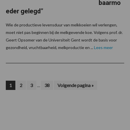
baarmo
eder gelegd”
Wie de productieve levensduur van melkkoeien wil verlengen,
moet niet pas beginnen bij de melkgevende koe. Volgens prof. dr.
Geert Opsomer van de Universiteit Gent wordt de basis voor
gezondheid, vruchtbaarheid, melkproductie en ...
Lees meer
Interim
Pagina
Pagina
Pagina
Pagina
Ga
1
2
3
38
Volgende pagina »
…
naar
pagina's
zijn
weggelaten
Footer