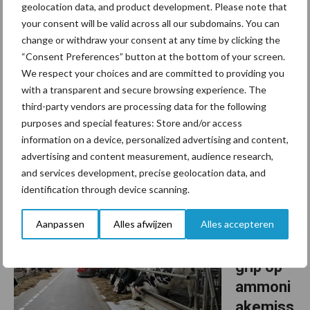
geolocation data, and product development. Please note that
de
your consent will be valid across all our subdomains. You can
optimale
change or withdraw your consent at any time by clicking the
producti
“Consent Preferences” button at the bottom of your screen.
eve levensduur”
We respect your choices and are committed to providing you
with a transparent and secure browsing experience. The
Een melkkoe langer aanhouden klinkt al snel duurzaam en
third-party vendors are processing data for the following
purposes and special features: Store and/or access
economisch aantrekkelijk. Iedere extra lactatie spreidt immers de
information on a device, personalized advertising and content,
opfokkosten van een vaars over meer kilogrammen melk. Toch
advertising and content measurement, audience research,
staat een langere levensduur volgens professor ...
Lees meer
and services development, precise geolocation data, and
identification through device scanning.
22 juli 2026
Realtim
Aanpassen
Alles afwijzen
Alles accepteren
e meten
geeft
grip op
ammoni
akemiss