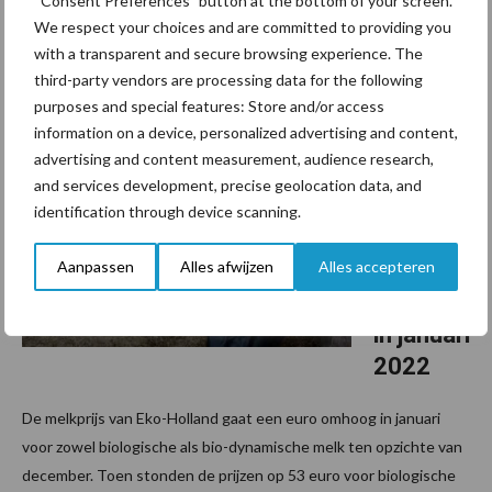
“Consent Preferences” button at the bottom of your screen.
euro hoger ten opzichte van vorige maand. Daarmee komt de
We respect your choices and are committed to providing you
garantieprijs op 51,75 euro per 100 kilo melk. De vraag naar
with a transparent and secure browsing experience. The
biologische melk blijft stabiel in januari ...
Lees meer
third-party vendors are processing data for the following
purposes and special features: Store and/or access
information on a device, personalized advertising and content,
27 december 2021
Euro
advertising and content measurement, audience research,
extra
and services development, precise geolocation data, and
voor
identification through device scanning.
melkprij
Aanpassen
Alles afwijzen
Alles accepteren
zen Eko-
Holland
in januari
2022
De melkprijs van Eko-Holland gaat een euro omhoog in januari
voor zowel biologische als bio-dynamische melk ten opzichte van
december. Toen stonden de prijzen op 53 euro voor biologische