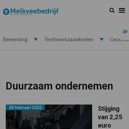
Spring
Door
Spring
naar
naar
naar
Zoeken...
Zoek
Melkveebedrijf.nl
de
de
de
hoofdnavigatie
hoofd
voettekst
inhoud
Bemesting
Teeltwerkzaamheden
Gezond
Duurzaam ondernemen
28 februari 2022
Stijging
van 2,25
euro