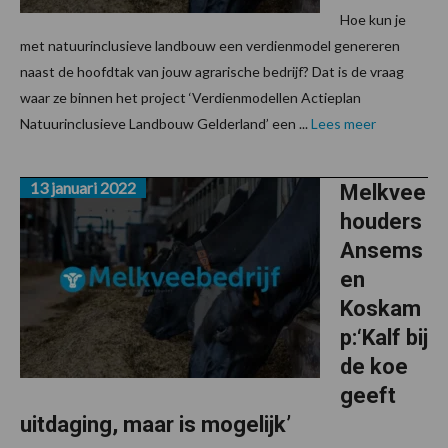
Hoe kun je
met natuurinclusieve landbouw een verdienmodel genereren
naast de hoofdtak van jouw agrarische bedrijf? Dat is de vraag
waar ze binnen het project ‘Verdienmodellen Actieplan
Natuurinclusieve Landbouw Gelderland’ een ...
Lees meer
13 januari 2022
Melkvee
houders
Ansems
en
Koskam
p:‘Kalf bij
de koe
geeft
uitdaging, maar is mogelijk’