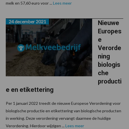
melk en 57,60 euro voor ...
Lees meer
24 december 2021
Nieuwe
Europes
e
Verorde
ning
biologis
che
producti
e en etikettering
Per 1 januari 2022 treedt de nieuwe Europese Verordening voor
biologische productie en etikettering van biologische producten
in werking. Deze verordening vervangt daarmee de huidige
Verordening. Hierdoor wijzigen ...
Lees meer