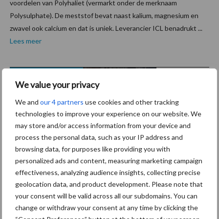
voordelen van Polyhaliet (vermarkt onder de merknaam
Polysulphate). De meststof bevat naast kalium, magnesium en
zwavel ook calcium en dat is uniek. Leverancier ICL benadrukt ...
Lees meer
27 december 2021
Frieslan
We value your privacy
dCampin
a-
We and
our 4 partners
use cookies and other tracking
technologies to improve your experience on our website. We
biologis
may store and/or access information from your device and
che
process the personal data, such as your IP address and
garantie
browsing data, for purposes like providing you with
prijs
personalized ads and content, measuring marketing campaign
stijgt
effectiveness, analyzing audience insights, collecting precise
geolocation data, and product development. Please note that
iets in januari
your consent will be valid across all our subdomains. You can
change or withdraw your consent at any time by clicking the
De FrieslandCampina-biologische garantieprijs voor januari is 0,17