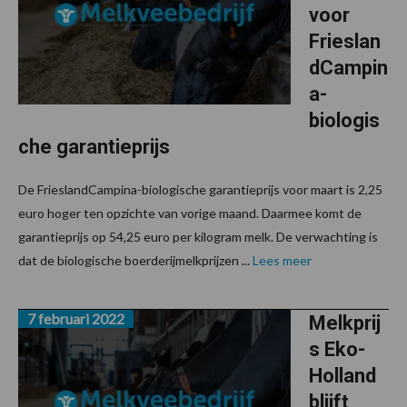
voor
Frieslan
dCampin
a-
biologis
che garantieprijs
De FrieslandCampina-biologische garantieprijs voor maart is 2,25
euro hoger ten opzichte van vorige maand. Daarmee komt de
garantieprijs op 54,25 euro per kilogram melk. De verwachting is
dat de biologische boerderijmelkprijzen ...
Lees meer
7 februari 2022
Melkprij
s Eko-
Holland
blijft