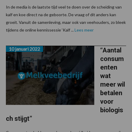
In de media is de laatste tijd veel te doen over de scheiding van
kalf en koe direct na de geboorte. De vraag of dit anders kan
groeit. Vanuit de samenleving, maar ook van veehouders, zo bleek
tijdens de online kennissessie ‘Kalf ...
Lees meer
10 januari 2022
“Aantal
consum
enten
wat
meer wil
betalen
voor
biologis
ch stijgt”