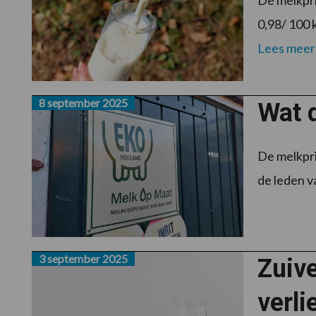
De melkpri
0,98/ 100 k
Lees meer
8 september 2025
Wat d
De melkpri
de leden v
3 september 2025
Zuive
verli