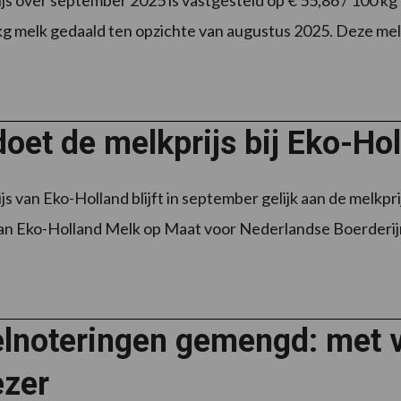
js over september 2025 is vastgesteld op € 55,86 / 100 kg m
g melk gedaald ten opzichte van augustus 2025. Deze melkpri
oet de melkprijs bij Eko-Ho
js van Eko-Holland blijft in september gelijk aan de melkp
an Eko-Holland Melk op Maat voor Nederlandse Boerderijme
lnoteringen gemengd: met ve
ezer