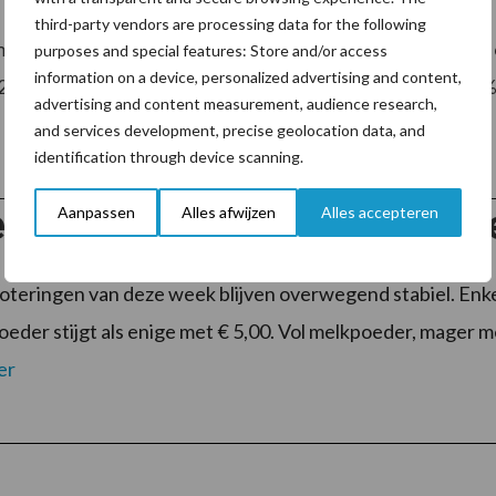
third-party vendors are processing data for the following
ntenprijsindex van zuivel is in mei 2025 stabiel gebleven
purposes and special features: Store and/or access
information on a device, personalized advertising and content,
2025. De producentenprijsindex (PPI) steeg in mei met 1% 
advertising and content measurement, audience research,
and services development, precise geolocation data, and
identification through device scanning.
Aanpassen
Alles afwijzen
Alles accepteren
lnoteringen blijven deze we
oteringen van deze week blijven overwegend stabiel. Enkel 
oeder stijgt als enige met € 5,00. Vol melkpoeder, mager
er