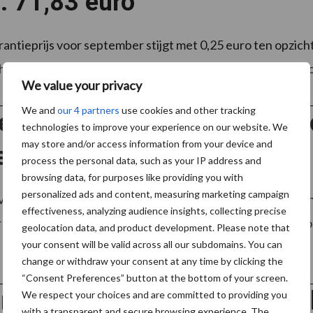
: 71,83 euro
antieprijs voor september stijgt met 0,25 euro ten opzicht
ting dat de referentiebedrijven hun prijzen voor biologisc
We value your privacy
We and
our 4 partners
use cookies and other tracking
e schommelingen in zuivelno
technologies to improve your experience on our website. We
may store and/or access information from your device and
poeder stijgt
process the personal data, such as your IP address and
browsing data, for purposes like providing you with
personalized ads and content, measuring marketing campaign
volle melkpoeder zijn deze week iets goedkoper geworden,
effectiveness, analyzing audience insights, collecting precise
iets is gestegen. De diervoedervariant van mager melkpoede
geolocation data, and product development. Please note that
your consent will be valid across all our subdomains. You can
change or withdraw your consent at any time by clicking the
“Consent Preferences” button at the bottom of your screen.
e af-boerderijprijzen, zuivel
We respect your choices and are committed to providing you
with a transparent and secure browsing experience. The