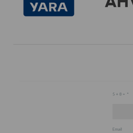
5 + 8 =
*
Email