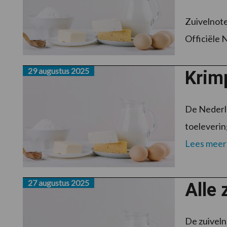
Zuivelnote
Officiële 
29 augustus 2025
Krimp
De Nederla
toelevering
Lees meer
27 augustus 2025
Alle 
De zuiveln