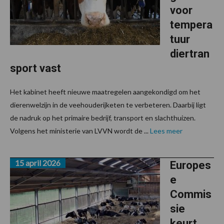
voor
tempera
tuur
diertran
sport vast
Het kabinet heeft nieuwe maatregelen aangekondigd om het
dierenwelzijn in de veehouderijketen te verbeteren. Daarbij ligt
de nadruk op het primaire bedrijf, transport en slachthuizen.
Volgens het ministerie van LVVN wordt de ...
Lees meer
15 april 2026
Europes
e
Commis
sie
keurt