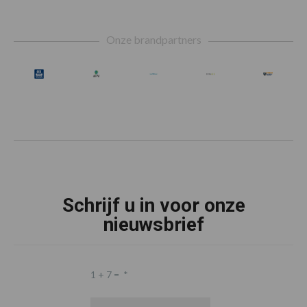
Footer
Onze brandpartners
Schrijf u in voor onze
nieuwsbrief
1 + 7 =
*