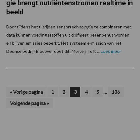
gie brengt nutriëntenstromen realtime in
beeld
Door tijdens het uitrijden sensortechnologie te combineren met
data kunnen voedingsstoffen uit drijfmest beter benut worden
en blijven emissies beperkt. Het systeem e-mission van het
Deense bedrijf Biocover doet dit. Morten Toft ...
Lees meer
Interim
Ga
Pagina
Pagina
Pagina
Pagina
Pagina
Pagina
«
Vorige pagina
1
2
3
4
5
186
…
naar
pagina's
Ga
Volgende pagina »
zijn
naar
weggelaten