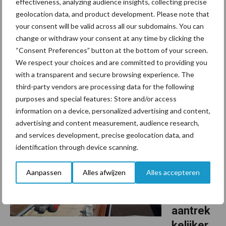
effectiveness, analyzing audience insights, collecting precise
stikstof
geolocation data, and product development. Please note that
beleid
your consent will be valid across all our subdomains. You can
change or withdraw your consent at any time by clicking the
Een groep onafhankelijke onderzoekers heeft een verkenning
“Consent Preferences” button at the bottom of your screen.
gepubliceerd over de Nederlandse stikstofproblematiek. In het
We respect your choices and are committed to providing you
with a transparent and secure browsing experience. The
rapport, 'De Nederlandse stikstofcrisis: Van verwarring naar
third-party vendors are processing data for the following
verbinding', wordt voorgesteld om milieukundige, ...
Lees meer
purposes and special features: Store and/or access
information on a device, personalized advertising and content,
24 maart 2026
Mesttra
advertising and content measurement, audience research,
and services development, precise geolocation data, and
nsport
identification through device scanning.
over
water
Aanpassen
Alles afwijzen
Alles accepteren
kan
export
aantrek
kelijker