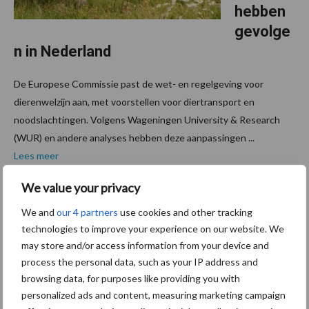
hebben
gevolge
n in Nederland
De Europese Commissie past de wet- en regelgeving voor
dierenwelzijn aan, met voorstellen voor diertransport en
noodslachtingen. Volgens Wageningen University & Research
(WUR) en andere analyses hebben deze aanpassingen ...
Lees meer
We value your privacy
25 maart 2026
Onderzo
We and
our 4 partners
use cookies and other tracking
ekers
technologies to improve your experience on our website. We
doen
may store and/or access information from your device and
voorstel
process the personal data, such as your IP address and
browsing data, for purposes like providing you with
voor
personalized ads and content, measuring marketing campaign
nieuw