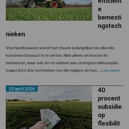
efficiënt
e
bemesti
ngstech
nieken
Voor landbouwers wordt het steeds belangrijker om elke kilo
kunstmest bewust in te zetten. Niet alleen om kosten te
beheersen, maar ook om te voldoen aan strengere milieuregels.
Inagro licht drie technieken toe die volgens de hen ...
Lees meer
15 april 2026
40
procent
subsidie
op
flexibilit