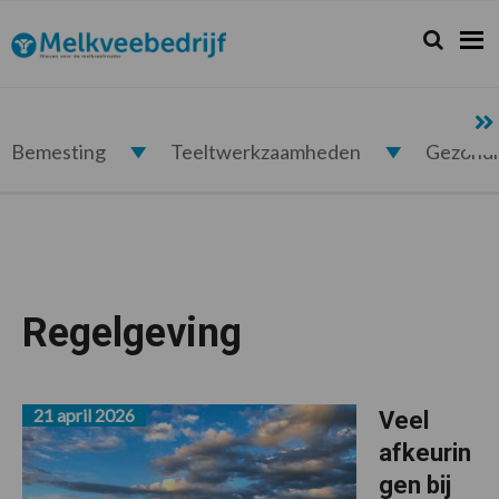
Spring
Door
Spring
naar
naar
naar
Zoeken...
Zoek
Melkveebedrijf.nl
de
de
de
hoofdnavigatie
hoofd
voettekst
inhoud
Bemesting
Teeltwerkzaamheden
Gezond
Regelgeving
21 april 2026
Veel
afkeurin
gen bij