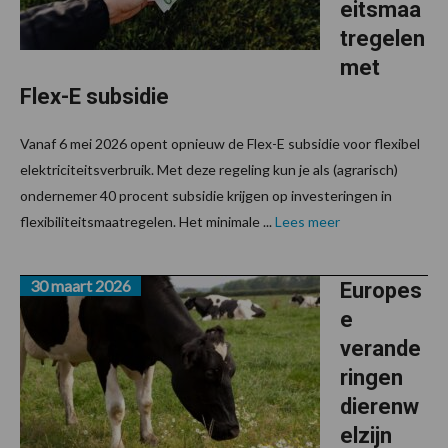
eitsmaa
tregelen
met
Flex-E subsidie
Vanaf 6 mei 2026 opent opnieuw de Flex-E subsidie voor flexibel
elektriciteitsverbruik. Met deze regeling kun je als (agrarisch)
ondernemer 40 procent subsidie krijgen op investeringen in
flexibiliteitsmaatregelen. Het minimale ...
Lees meer
30 maart 2026
Europes
e
verande
ringen
dierenw
elzijn