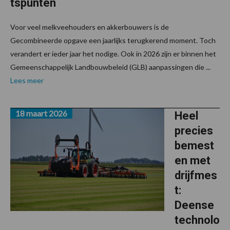
tspunten
Voor veel melkveehouders en akkerbouwers is de
Gecombineerde opgave een jaarlijks terugkerend moment. Toch
verandert er ieder jaar het nodige. Ook in 2026 zijn er binnen het
Gemeenschappelijk Landbouwbeleid (GLB) aanpassingen die ...
Lees meer
18 maart 2026
Heel
precies
bemest
en met
drijfmes
t:
Deense
technolo