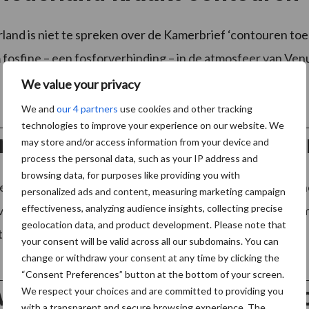
and is niet te spreken over de Kamerbrief ‘contouren toek
m fosfine – een fosforverbinding – in de atmosfeer van Ven
We value your privacy
We and
our 4 partners
use cookies and other tracking
technologies to improve your experience on our website. We
rfbetreders in het verander
may store and/or access information from your device and
process the personal data, such as your IP address and
browsing data, for purposes like providing you with
 erfbetreders op het boerenerf verandert. Zeker in Prov
personalized ads and content, measuring marketing campaign
effectiveness, analyzing audience insights, collecting precise
viseurs zullen samen de veranderingen op het boerenerf m
geolocation data, and product development. Please note that
ten, ...
Lees meer
your consent will be valid across all our subdomains. You can
change or withdraw your consent at any time by clicking the
“Consent Preferences” button at the bottom of your screen.
eilig in actie tijdens Veilig
We respect your choices and are committed to providing you
with a transparent and secure browsing experience. The