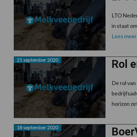
LTO Nederl
in staat o
Lees meer
21 september 2020
Rol e
De rol van
bedrijfsad
horizon zet
18 september 2020
BoerV