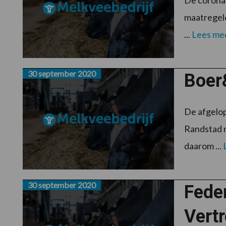
De coronab
maatregele
...
Lees me
30 september 2020
Boer
De afgelo
Randstad r
daarom ...
30 september 2020
Fede
Vert