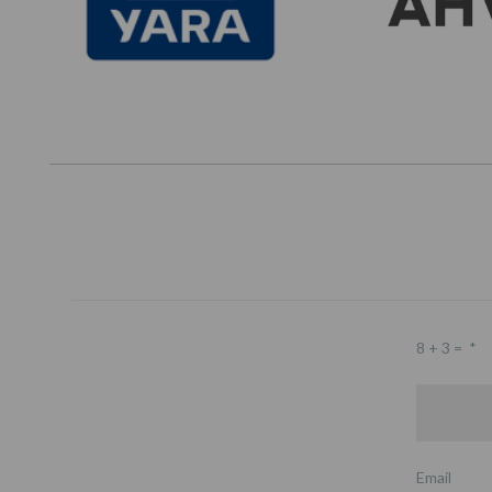
8 + 3 =
*
Email