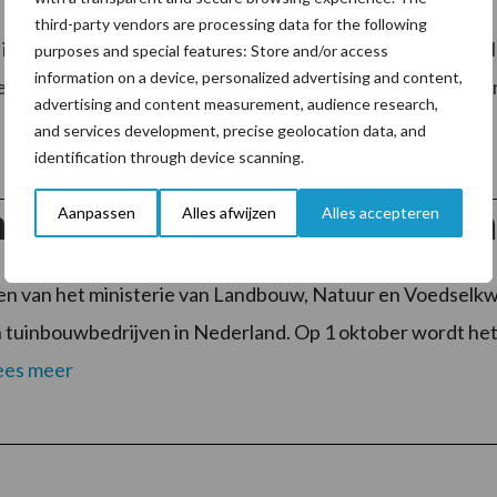
third-party vendors are processing data for the following
 is een project waarmee NMV, LTO Nederland, NAJK en NZ
purposes and special features: Store and/or access
information on a device, personalized advertising and content,
houderij willen verbeteren. Doel van het project is om ee
advertising and content measurement, audience research,
and services development, precise geolocation data, and
identification through device scanning.
 Agro NL: Ambtenaren gaan
Aanpassen
Alles afwijzen
Alles accepteren
 van het ministerie van Landbouw, Natuur en Voedselkwa
n tuinbouwbedrijven in Nederland. Op 1 oktober wordt he
ees meer