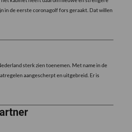
, het kabinet heeft daarom nieuwe en strengere
 in de eerste coronagolf fors geraakt. Dat willen
ederland sterk zien toenemen. Met name in de
atregelen aangescherpt en uitgebreid. Er is
artner