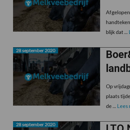
Afgelopen 
handteken
blijk dat ...
28 september 2020
Boer
land
Op vrijdag
plaats tij
de ...
Lees
28 september 2020
LTO N