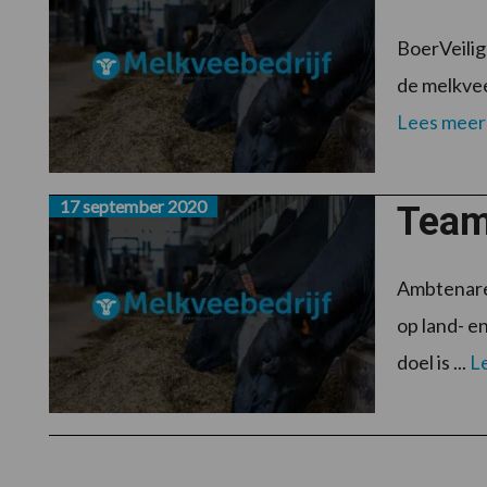
BoerVeilig
de melkvee
Lees meer
17 september 2020
Team
Ambtenaren
op land- e
doel is ...
L