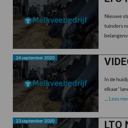
Nieuwe str
tuinders n
belangenve
24 september 2020
VIDE
In de huid
elkaar’ la
...
Lees me
23 september 2020
LTO 