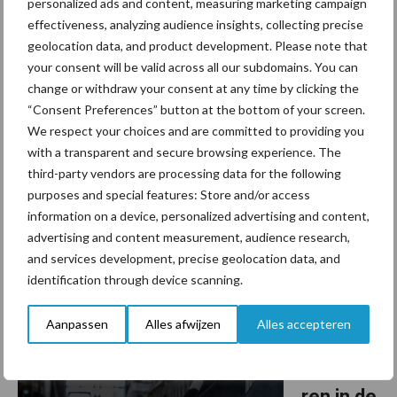
personalized ads and content, measuring marketing campaign
26 september 2014
Let op:
effectiveness, analyzing audience insights, collecting precise
geolocation data, and product development. Please note that
mais is
your consent will be valid across all our subdomains. You can
rijper
change or withdraw your consent at any time by clicking the
dan u
“Consent Preferences” button at the bottom of your screen.
denkt
We respect your choices and are committed to providing you
with a transparent and secure browsing experience. The
De afrijping
third-party vendors are processing data for the following
purposes and special features: Store and/or access
van snijmais is
information on a device, personalized advertising and content,
op veel
advertising and content measurement, audience research,
plaatsen al verder dan de aanblik van de planten doet vermoeden.
and services development, precise geolocation data, and
Mark de Beer van LG adviseert maistelers alert te zijn op de
identification through device scanning.
afrijping van de kolf. ‘Doordat de plant veel vocht heeft ...
Lees meer
Aanpassen
Alles afwijzen
Alles accepteren
29 augustus 2014
Observe
ren in de