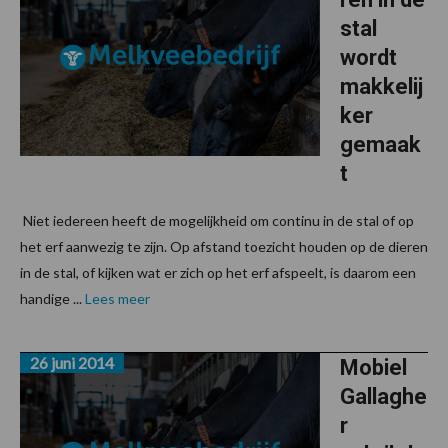
stal
wordt
makkelij
ker
gemaak
t
Niet iedereen heeft de mogelijkheid om continu in de stal of op
het erf aanwezig te zijn. Op afstand toezicht houden op de dieren
in de stal, of kijken wat er zich op het erf afspeelt, is daarom een
handige ...
Lees meer
26 juni 2014
Mobiel
Gallaghe
r