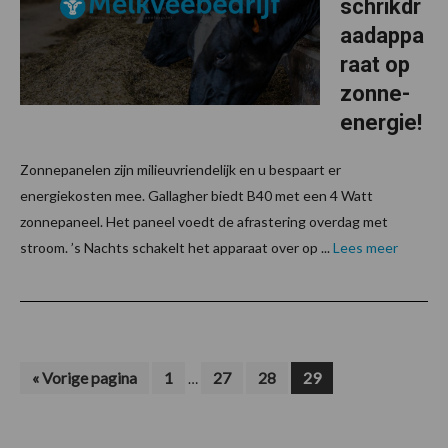
schrikdr
aadappa
raat op
zonne-
energie!
Zonnepanelen zijn milieuvriendelijk en u bespaart er
energiekosten mee. Gallagher biedt B40 met een 4 Watt
zonnepaneel. Het paneel voedt de afrastering overdag met
stroom. ’s Nachts schakelt het apparaat over op ...
Lees meer
Interim
Ga
Pagina
Pagina
Pagina
Pagina
«
Vorige pagina
1
27
28
29
…
naar
pagina's
zijn