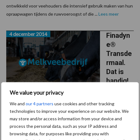
ontwikkeld voor veehouders die intensief gebruik maken van hun
opraapwagen tijdens de ruwvoeroogst of die ...
Lees meer
4 december 2014
Finadyn
e®
Transde
rmaal.
Dat is
handig!
We value your privacy
MSD Animal
We and
our 4 partners
use cookies and other tracking
Health introduceert de 1e NSAID zonder naald. Finadyne
technologies to improve your experience on our website. We
Trandermaal, een pour-on oplossing voor runderen, dringt snel
may store and/or access information from your device and
door de huid, waardoor de krachtige flunixine meglumine meteen
process the personal data, such as your IP address and
in de bloedbaan wordt ...
Lees meer
browsing data, for purposes like providing you with