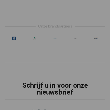
weggelaten
Footer
Onze brandpartners
Schrijf u in voor onze
nieuwsbrief