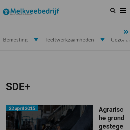
Spring
Door
Spring
naar
naar
naar
Zoeken...
Zoek
Melkveebedrijf.nl
de
de
de
hoofdnavigatie
hoofd
voettekst
inhoud
Bemesting
Teeltwerkzaamheden
Gezond
SDE+
22 april 2015
Agrarisc
he grond
gestege